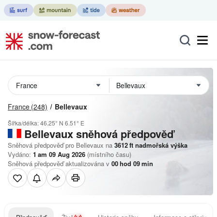
France
(248)
Bellevaux
Šířka/délka:
46.25° N
6.51° E
Bellevaux
sněhová předpověď
Sněhová předpověď pro Bellevaux na
3612
ft
nadmořská výška
Vydáno:
1 am 09 Aug 2026
(místního času)
Sněhová předpověď aktualizována v
00
hod
09
min