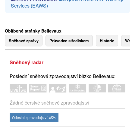
Services (EAWS)
Oblíbené stránky Bellevaux
Sněhové zprávy
Průvodce střediskem
Historie
Webk
Sněhový radar
Poslední sněhové zpravodajství blízko Bellevaux:
Žádné čerstvé sněhové zpravodajství
Odeslat zpravodajství