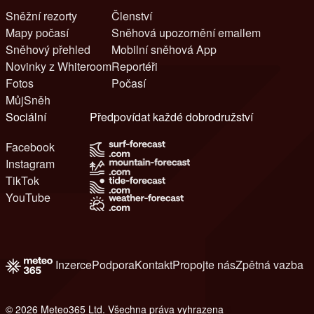
Sněžní rezorty
Členství
Mapy počasí
Sněhová upozornění emailem
Sněhový přehled
Mobilní sněhová App
Novinky z Whiteroom
Reportéři
Fotos
Počasí
MůjSněh
Sociální
Předpovídat každé dobrodružství
Facebook
Instagram
TikTok
YouTube
Inzerce
Podpora
Kontakt
Propojte nás
Zpětná vazba
© 2026 Meteo365 Ltd. Všechna práva vyhrazena
8