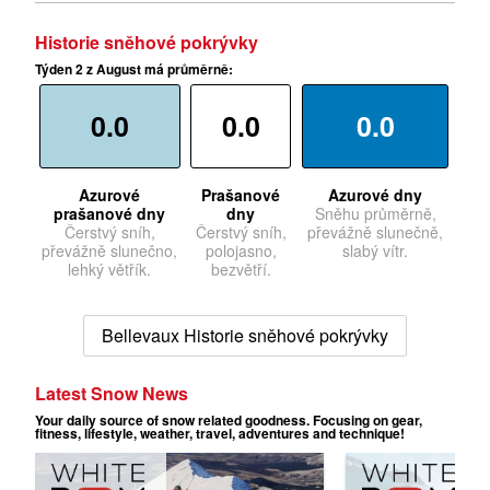
Historie sněhové pokrývky
Týden 2 z August má průměrně:
0.0
0.0
0.0
Azurové
Prašanové
Azurové dny
prašanové dny
dny
Sněhu průměrně,
Čerstvý sníh,
Čerstvý sníh,
převážně slunečně,
převážně slunečno,
polojasno,
slabý vítr.
lehký větřík.
bezvětří.
Bellevaux Historie sněhové pokrývky