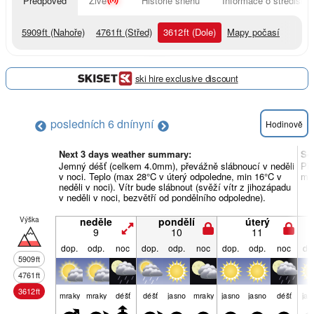
Předpověď
Živě
Historie sněhu
Informace o středisku
5909
ft
(Nahoře)
4761
ft
(Střed)
3612
ft
(Dole)
Mapy počasí
ski hire exclusive discount
posledních 6 dní
nyní
Hodinově
Next 3 days weather summary:
So
Jemný déšť (celkem 4.0mm), převážně slábnoucí v neděli
Pře
v noci. Teplo (max 28°C v úterý odpoledne, min 16°C v
min
neděli v noci). Vítr bude slábnout (svěží vítr z jihozápadu
v neděli v noci, bezvětří od pondělního odpoledne).
Výška
neděle
pondělí
úterý
9
10
11
dop.
odp.
noc
dop.
odp.
noc
dop.
odp.
noc
do
5909
ft
4761
ft
3612
ft
mraky
mraky
déšť
déšť
jasno
mraky
jasno
jasno
déšť
jas