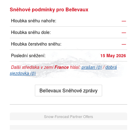
Sněhové podmínky pro Bellevaux
Hloubka sněhu nahoře:
—
Hloubka sněhu dole:
—
Hloubka čerstvého sněhu:
—
Poslední sněžení:
15 May 2026
Další střediska v zemi
France
hlásí:
prašan (0)
/
dobrá
sjezdovka (0)
Bellevaux Sněhové zprávy
Snow-Forecast Partner Offers