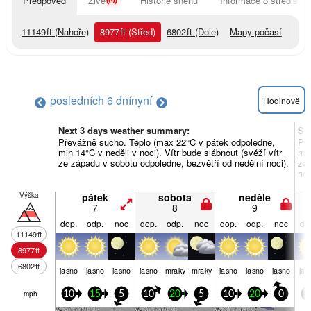
Předpověď
Živě
Historie sněhu
Informace o středisku
11149
ft
(Nahoře)
8977
ft
(Střed)
6802
ft
(Dole)
Mapy počasí
posledních 6 dní
nyní
Hodinově
Next 3 days weather summary:
So
Převážně sucho. Teplo (max 22°C v pátek odpoledne,
Pře
min 14°C v neděli v noci). Vítr bude slábnout (svěží vítr
min
ze západu v sobotu odpoledne, bezvětří od nedělní noci).
ze 
noc
Výška
pátek
sobota
neděle
7
8
9
dop.
odp.
noc
dop.
odp.
noc
dop.
odp.
noc
do
11149
ft
8977
ft
6802
ft
jasno
jasno
jasno
jasno
mraky
mraky
jasno
jasno
jasno
jas
mph
10
15
5
10
20
5
10
20
0
1