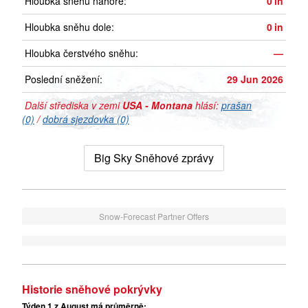
Hloubka sněhu nahoře:
0
in
Hloubka sněhu dole:
0
in
Hloubka čerstvého sněhu:
—
Poslední sněžení:
29 Jun 2026
Další střediska v zemi
USA - Montana
hlásí:
prašan
(0)
/
dobrá sjezdovka (0)
Big Sky Sněhové zprávy
Snow-Forecast Partner Offers
Historie sněhové pokrývky
Týden 1 z August má průměrně: