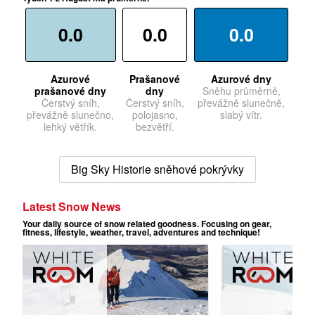
0.0
0.0
0.0
Azurové
Prašanové
Azurové dny
prašanové dny
dny
Sněhu průměrně,
Čerstvý sníh,
Čerstvý sníh,
převážně slunečně,
převážně slunečno,
polojasno,
slabý vítr.
lehký větřík.
bezvětří.
Big Sky Historie sněhové pokrývky