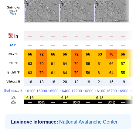
Sněhová
mapa
Více
in
—
—
—
—
—
—
—
—
—
—
—
—
—
—
—
—
—
—
in
66
72
66
66
72
66
63
70
66
6
max
°
F
63
70
61
64
70
59
61
66
57
6
min
°
F
63
70
61
64
70
59
61
64
55
5
chill
°
F
16
13
18
20
12
19
21
15
19
2
Vlhkost
%
16100
16900
16900
16400
17200
16200
16100
16700
16900
159
Bod mrazu
ft
6:16
—
—
6:16
—
—
6:18
—
—
6:
—
8:45
—
—
8:43
—
—
8:42
—
Lavínové informace:
National Avalanche Center