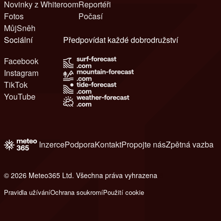
Novinky z Whiteroom
Reportéři
Fotos
Počasí
MůjSněh
Sociální
Předpovídat každé dobrodružství
Facebook
Instagram
TikTok
YouTube
Inzerce
Podpora
Kontakt
Propojte nás
Zpětná vazba
© 2026 Meteo365 Ltd. Všechna práva vyhrazena
8
Pravidla užívání
Ochrana soukromí
Použití cookie