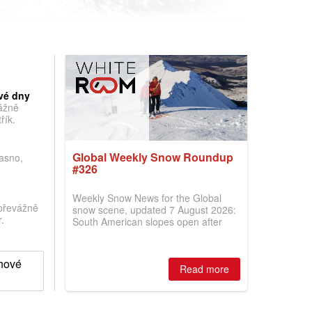
vé dny
vážně
řík.
Global Weekly Snow Roundup
jasno,
#326
Weekly Snow News for the Global
převážně
snow scene, updated 7 August 2026:
.
South American slopes open after
huge snowfalls, New Zealand posts
best conditions of season so far,
Australian areas open most terrain of
ěhové
2026, northern hemisphere down to
Read more
two outdoor areas still open.