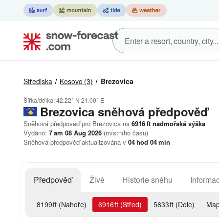
Střediska
Kosovo
(3)
Brezovica
Šířka/délka:
42.22° N
21.00° E
Brezovica
sněhová předpověď
Sněhová předpověď pro Brezovica na
6916
ft
nadmořská výška
Vydáno:
7 am 08 Aug 2026
(místního času)
Sněhová předpověď aktualizována v
04
hod
04
min
Předpověď
Živě
Historie sněhu
Informac
8199
ft
(Nahoře)
6916
ft
(Střed)
5633
ft
(Dole)
Map