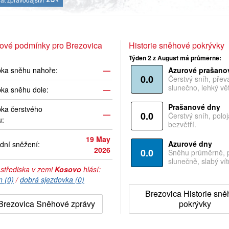
ové podmínky pro Brezovica
Historie sněhové pokrývky
Týden 2 z August má průměrně:
bka sněhu nahoře:
—
Azurové prašano
0.0
Čerstvý sníh, pře
slunečno, lehký vět
ka sněhu dole:
—
Prašanové dny
ka čerstvého
—
0.0
Čerstvý sníh, polo
u:
bezvětří.
19 May
Azurové dny
dní sněžení:
2026
0.0
Sněhu průměrně, 
slunečně, slabý vítr
 střediska v zemi
Kosovo
hlásí:
n (0)
/
dobrá sjezdovka (0)
Brezovica Historie sn
Brezovica Sněhové zprávy
pokrývky