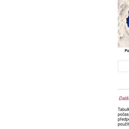
Pu
Další
Tabul
počas
předpo
použí