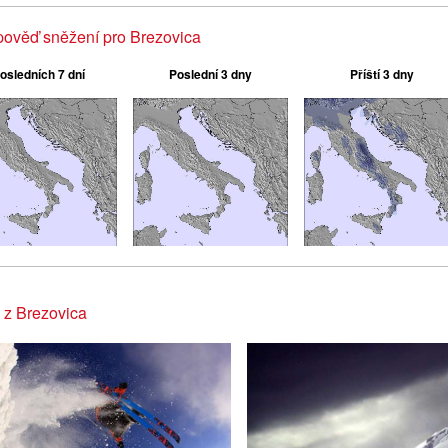
ověď sněžení pro Brezovica
osledních 7 dní
Poslední 3 dny
Příští 3 dny
 z Brezovica