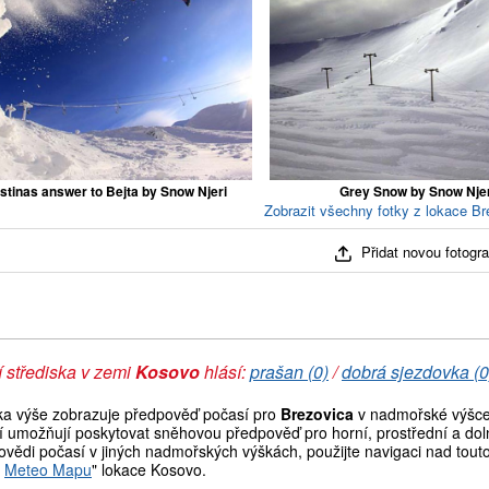
stinas answer to Bejta by Snow Njeri
Grey Snow by Snow Njer
Zobrazit všechny fotky z lokace Br
Přidat novou fotograf
 střediska v zemi
Kosovo
hlásí:
prašan (0)
/
dobrá sjezdovka (0
ka výše zobrazuje předpověď počasí pro
Brezovica
v nadmořské výšce 
í umožňují poskytovat sněhovou předpověď pro horní, prostřední a doln
vědi počasí v jiných nadmořských výškách, použijte navigaci nad tout
t
Meteo Mapu
" lokace Kosovo.