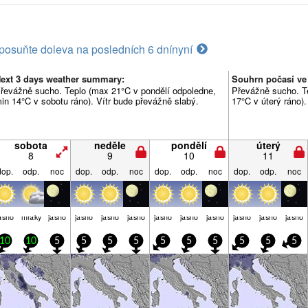
posuňte doleva na posledních 6 dní
nyní
ext 3 days weather summary:
Souhrn počasí ve
řevážně sucho. Teplo (max 21°C v pondělí odpoledne,
Převážně sucho. T
in 14°C v sobotu ráno). Vítr bude převážně slabý.
17°C v úterý ráno).
sobota
neděle
pondělí
úterý
8
9
10
11
dop.
odp.
noc
dop.
odp.
noc
dop.
odp.
noc
dop.
odp.
noc
asno
mraky
jasno
jasno
jasno
jasno
jasno
jasno
jasno
jasno
jasno
jasno
10
10
5
5
5
5
5
5
5
5
5
5