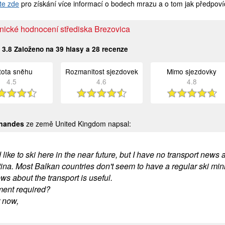
te zde
pro získání více informací o bodech mrazu a o tom jak předpoví
nické hodnocení střediska Brezovica
:
3.8
Založeno na
39
hlasy a
28
recenze
stota sněhu
Rozmanitost sjezdovek
Mimo sjezdovky
4.5
4.6
4.8
rnandes
ze země United Kingdom napsal:
 like to ski here in the near future, but I have no transport news a
tina. Most Balkan countries don't seem to have a regular ski mini
s about the transport is useful.
ment required?
r now,