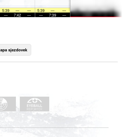
5:39
—
—
5:39
—
—
—
7:42
—
—
7:39
—
apa sjezdovek