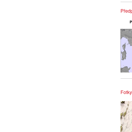
Předp
P
Fotky