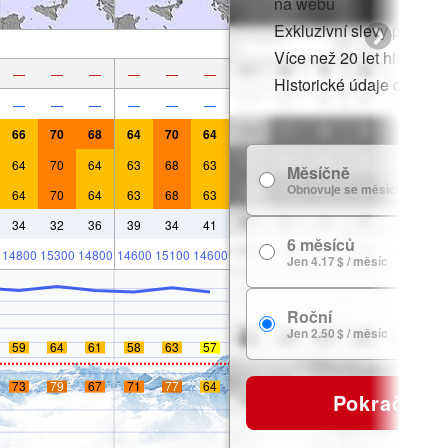
na webu
Exkluzivní slevy pro čle
Více než 20 let historie
—
—
—
—
—
—
Historické údaje o sněh
—
—
—
—
—
—
66
70
68
64
70
64
64
70
64
63
68
63
Měsíčně
Obnovuje se měsíčně
64
70
64
63
68
63
34
32
36
39
34
41
6 měsíců
14800
15300
14800
14600
15100
14600
Jen 4.17 $ / měsíc
Roční
Jen 2.50 $ / měsíc
59
64
61
58
63
57
73
79
67
71
77
64
Pokračovat