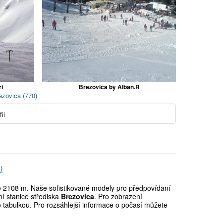
i
Brezovica by Alban.R
ezovica (770)
ii
)
2108 m. Naše sofistikované modely pro předpovídaní
í stanice střediska
Brezovica
. Pro zobrazení
o tabulkou. Pro rozsáhlejší informace o počasí můžete