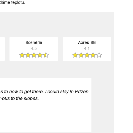
dáme teplotu.
Scenérie
Apres-Ski
4.5
4.1
s to how to get there. I could stay in Prizen
-bus to the slopes.