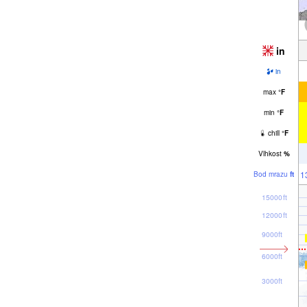
in
in
max
°
F
min
°
F
chill
°
F
Vlhkost
%
1
Bod mrazu
ft
15000ft
12000ft
9000ft
6000ft
3000ft