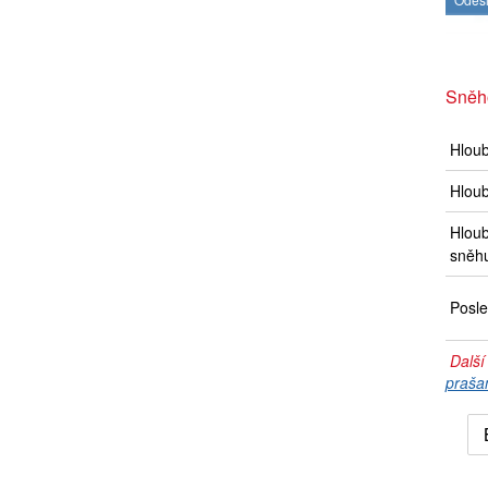
Sněh
Hlou
Hloub
Hloub
sněh
Posle
Další
praša