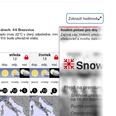
Zobrazit hodinově
 dnech: 4-6 Brezovica
Souhrn počasí pro dny 7-16:
eplo (max 22°C v úterý odpoledne, min
Zajímá vás 16denní předpověď? Od
 Vítr bude převážně slabý.
předpověď a mnoho dalších funkcí č
středa
čtvrtek
12
13
Snow
Pr
dop.
odp.
noc
dop.
odp.
noc
jasno
mraky
mraky
jasno
mraky
mraky
Přejdi na premium a zato
10
10
5
5
10
5
Sněhové předpovědi po 
na 16 dní dopředu
Rychlé prohlížení bez r
Odemkněte plný přístup v