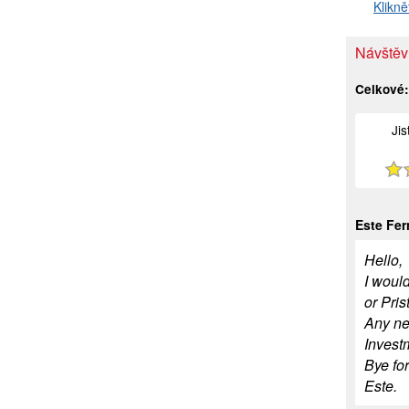
Klikně
Návštěv
Celkové
Ji
Este Fe
Hello,
I would
or Pris
Any new
Invest
Bye fo
Este.