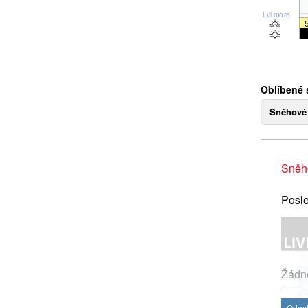
Lvl moře
Oblíbené 
Sněhové
Sněh
Posle
Žádné
Odesl