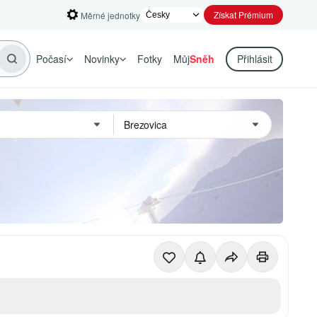
Získat Prémium
Měrné jednotky
Počasí
Novinky
Fotky
Můj
Sněh
Přihlásit