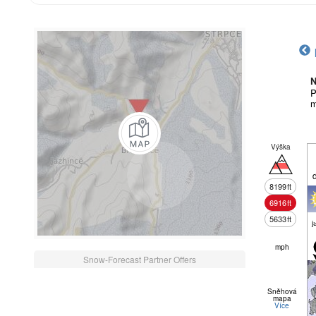
N
P
m
Výška
8199
ft
6916
ft
5633
ft
j
mph
Snow-Forecast Partner Offers
Sněhová
mapa
Více