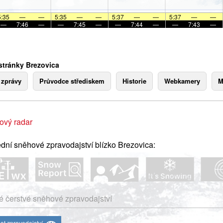
5:35
—
—
5:35
—
—
5:37
—
—
5:37
—
—
—
7:46
—
—
7:45
—
—
7:44
—
—
7:43
—
stránky Brezovica
 zprávy
Průvodce střediskem
Historie
Webkamery
M
ový radar
dní sněhové zpravodajství blízko Brezovica:
 čerstvé sněhové zpravodajství
at zpravodajství