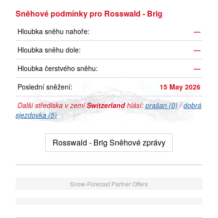
Sněhové podmínky pro Rosswald - Brig
Hloubka sněhu nahoře:
—
Hloubka sněhu dole:
—
Hloubka čerstvého sněhu:
—
Poslední sněžení:
15 May 2026
Další střediska v zemi
Switzerland
hlásí:
prašan (0)
/
dobrá
sjezdovka (5)
Rosswald - Brig Sněhové zprávy
Snow-Forecast Partner Offers