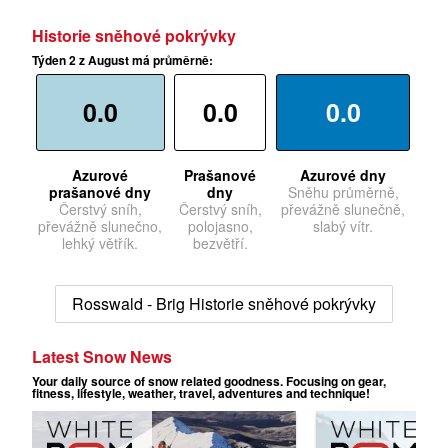
Historie sněhové pokrývky
Týden 2 z August má průměrně:
0.0
0.0
0.0
Azurové
Prašanové
Azurové dny
prašanové dny
dny
Sněhu průměrně,
Čerstvý sníh,
Čerstvý sníh,
převážně slunečně,
převážně slunečno,
polojasno,
slabý vítr.
lehký větřík.
bezvětří.
Rosswald - Brig Historie sněhové pokrývky