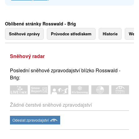
Oblíbené stránky Rosswald - Brig
Sněhové zprávy
Průvodce střediskem
Historie
Webk
Sněhový radar
Poslední sněhové zpravodajství blízko Rosswald -
Brig:
Žádné čerstvé sněhové zpravodajství
Odeslat zpravodajství