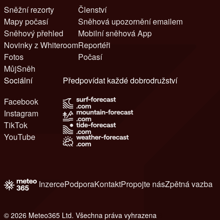
Sněžní rezorty
Členství
Mapy počasí
Sněhová upozornění emailem
Sněhový přehled
Mobilní sněhová App
Novinky z Whiteroom
Reportéři
Fotos
Počasí
MůjSněh
Sociální
Předpovídat každé dobrodružství
Facebook
Instagram
TikTok
YouTube
Inzerce
Podpora
Kontakt
Propojte nás
Zpětná vazba
© 2026 Meteo365 Ltd. Všechna práva vyhrazena
8