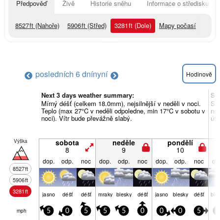
Předpověď
Živě
Historie sněhu
Informace o středisku
8527
ft
(Nahoře)
5906
ft
(Střed)
3281
ft
(Dole)
Mapy počasí
posledních 6 dní
nyní
Hodinově
Next 3 days weather summary:
So
Mírný déšť (celkem 18.0mm), nejsilnější v neděli v noci.
Sil
Teplo (max 27°C v neděli odpoledne, min 17°C v sobotu v
noc
noci). Vítr bude převážně slabý.
úte
Výška
sobota
neděle
pondělí
8
9
10
dop.
odp.
noc
dop.
odp.
noc
dop.
odp.
noc
do
8527
ft
5906
ft
3281
ft
jasno
déšť
déšť
mraky
blesky
déšť
jasno
blesky
déšť
ble
mph
5
0
5
5
5
0
0
0
5
0