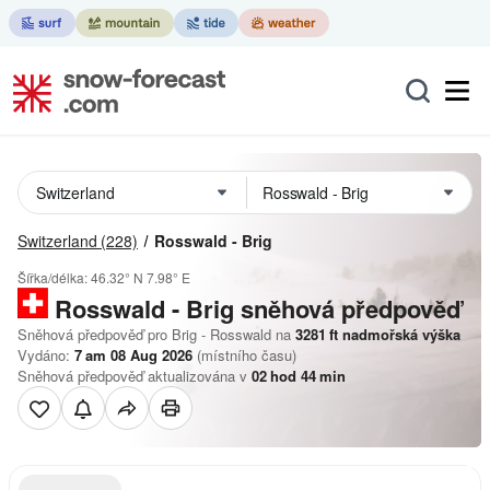
Switzerland
(228)
Rosswald - Brig
Šířka/délka:
46.32° N
7.98° E
Rosswald - Brig
sněhová předpověď
Sněhová předpověď pro Brig - Rosswald na
3281
ft
nadmořská výška
Vydáno:
7 am 08 Aug 2026
(místního času)
Sněhová předpověď aktualizována v
02
hod
44
min