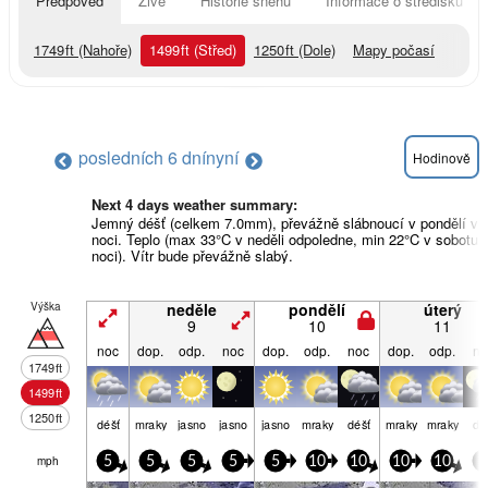
Předpověď
Živě
Historie sněhu
Informace o středisku
1749
ft
(Nahoře)
1499
ft
(Střed)
1250
ft
(Dole)
Mapy počasí
posledních 6 dní
nyní
Hodinově
Next 4 days weather summary:
Jemný déšť (celkem 7.0mm), převážně slábnoucí v pondělí v
noci. Teplo (max 33°C v neděli odpoledne, min 22°C v sobotu 
noci). Vítr bude převážně slabý.
Výška
neděle
pondělí
úterý
9
10
11
noc
dop.
odp.
noc
dop.
odp.
noc
dop.
odp.
no
1749
ft
1499
ft
1250
ft
déšť
mraky
jasno
jasno
jasno
mraky
déšť
mraky
mraky
dé
mph
5
5
5
5
5
10
10
10
10
5