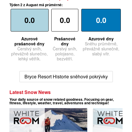
Týden 2 z August má průměrně:
0.0
0.0
0.0
Azurové
Prašanové
Azurové dny
prašanové dny
dny
Sněhu průměrně,
Čerstvý sníh,
Čerstvý sníh,
převážně slunečně,
převážně slunečno,
polojasno,
slabý vítr.
lehký větřík.
bezvětří.
Bryce Resort Historie sněhové pokrývky