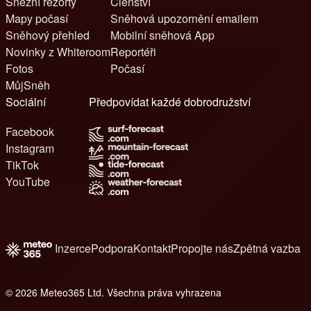
Sněžní rezorty
Členství
Mapy počasí
Sněhová upozornění emailem
Sněhový přehled
Mobilní sněhová App
Novinky z Whiteroom
Reportéři
Fotos
Počasí
MůjSněh
Sociální
Předpovídat každé dobrodružství
Facebook
Instagram
TikTok
YouTube
Inzerce
Podpora
Kontakt
Propojte nás
Zpětná vazba
© 2026 Meteo365 Ltd. Všechna práva vyhrazena
8