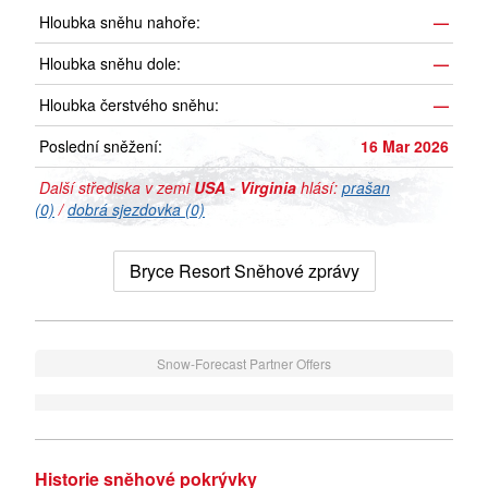
Hloubka sněhu nahoře:
—
Hloubka sněhu dole:
—
Hloubka čerstvého sněhu:
—
Poslední sněžení:
16 Mar 2026
Další střediska v zemi
USA - Virginia
hlásí:
prašan
(0)
/
dobrá sjezdovka (0)
Bryce Resort Sněhové zprávy
Snow-Forecast Partner Offers
Historie sněhové pokrývky