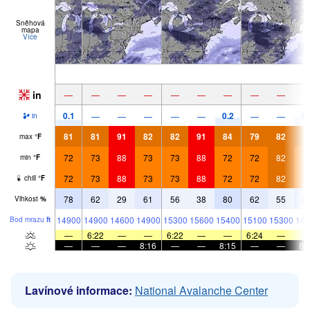
Sněhová
mapa
Více
in
—
—
—
—
—
—
—
—
—
0.1
0.2
0.
—
—
—
—
—
—
—
in
81
81
91
82
82
91
84
79
82
7
max
°
F
72
73
88
73
73
88
72
72
82
7
min
°
F
72
73
88
73
73
88
72
72
82
7
chill
°
F
78
62
29
61
56
38
80
62
55
8
Vlhkost
%
14900
14900
14600
14900
15300
15600
15400
15100
15300
149
Bod mrazu
ft
—
6:22
—
—
6:22
—
—
6:24
—
—
—
—
8:16
—
—
8:15
—
—
8:
Lavínové informace:
National Avalanche Center