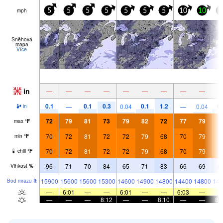
mph
5
5
5
5
5
5
5
10
10
5
Sněhová
mapa
Více
in
—
—
—
—
—
—
—
—
—
0.1
0.1
0.3
0.1
1.2
0.
—
0.04
—
0.04
in
72
79
81
73
79
82
72
77
79
7
max
°
F
70
72
81
72
72
79
68
70
79
7
min
°
F
70
72
81
72
72
79
68
70
79
7
chill
°
F
96
71
70
84
65
71
83
66
69
8
Vlhkost
%
15900
15600
15600
15300
14600
14900
14800
14400
14800
144
Bod mrazu
ft
—
6:01
—
—
6:01
—
—
6:03
—
—
—
—
8:12
—
—
8:10
—
—
8: