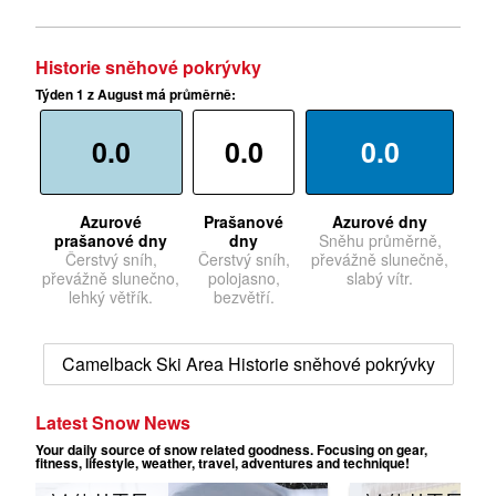
Historie sněhové pokrývky
Týden 1 z August má průměrně:
0.0
0.0
0.0
Azurové
Prašanové
Azurové dny
prašanové dny
dny
Sněhu průměrně,
Čerstvý sníh,
Čerstvý sníh,
převážně slunečně,
převážně slunečno,
polojasno,
slabý vítr.
lehký větřík.
bezvětří.
Camelback Ski Area Historie sněhové pokrývky