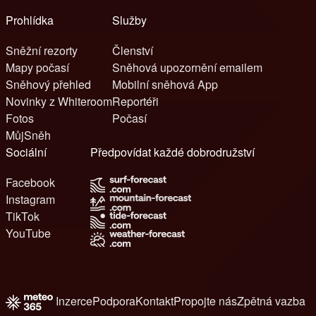
Prohlídka
Služby
Sněžní rezorty
Členství
Mapy počasí
Sněhová upozornění emailem
Sněhový přehled
Mobilní sněhová App
Novinky z Whiteroom
Reportéři
Fotos
Počasí
MůjSněh
Sociální
Předpovídat každé dobrodružství
Facebook
Instagram
TikTok
YouTube
Inzerce
Podpora
Kontakt
Propojte nás
Zpětná vazba