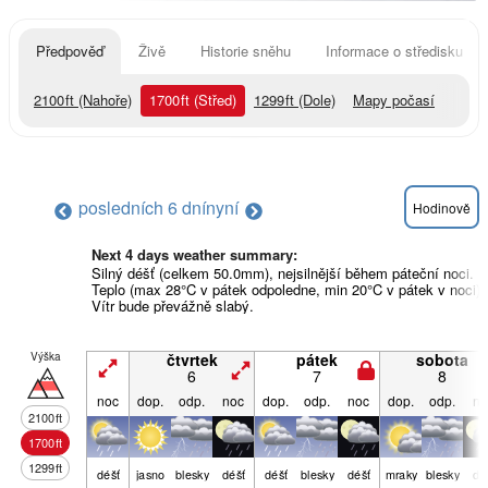
Předpověď
Živě
Historie sněhu
Informace o středisku
2100
ft
(Nahoře)
1700
ft
(Střed)
1299
ft
(Dole)
Mapy počasí
posledních 6 dní
nyní
Hodinově
Next 4 days weather summary:
Silný déšť (celkem 50.0mm), nejsilnější během páteční noci.
Teplo (max 28°C v pátek odpoledne, min 20°C v pátek v noci).
Vítr bude převážně slabý.
Výška
čtvrtek
pátek
sobota
6
7
8
noc
dop.
odp.
noc
dop.
odp.
noc
dop.
odp.
no
2100
ft
1700
ft
1299
ft
déšť
jasno
blesky
déšť
déšť
blesky
déšť
mraky
blesky
dé