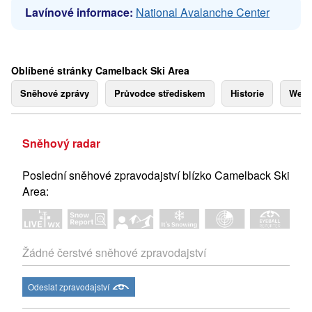
Lavínové informace:
National Avalanche Center
Oblíbené stránky Camelback Ski Area
Sněhové zprávy
Průvodce střediskem
Historie
Webk
Sněhový radar
Poslední sněhové zpravodajství blízko Camelback Ski
Area:
Žádné čerstvé sněhové zpravodajství
Odeslat zpravodajství