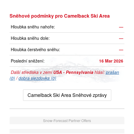
Sněhové podmínky pro Camelback Ski Area
Hloubka sněhu nahoře:
—
Hloubka sněhu dole:
—
Hloubka čerstvého sněhu:
—
Poslední sněžení:
16 Mar 2026
Další střediska v zemi
USA - Pennsylvania
hlásí:
prašan
(0)
/
dobrá sjezdovka (0)
Camelback Ski Area Sněhové zprávy
Snow-Forecast Partner Offers