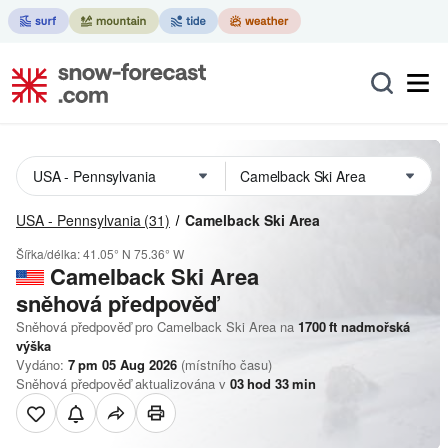
USA - Pennsylvania
(31)
Camelback Ski Area
Šířka/délka:
41.05° N
75.36° W
Camelback Ski Area
sněhová předpověď
Sněhová předpověď pro Camelback Ski Area na
1700
ft
nadmořská
výška
Vydáno:
7 pm 05 Aug 2026
(místního času)
Sněhová předpověď aktualizována v
03
hod
33
min