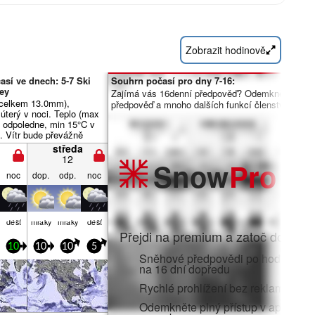
Zobrazit hodinově
sí ve dnech: 5-7 Ski
Souhrn počasí pro dny 7-16:
ey
Zajímá vás 16denní předpověď? Odemkněte úpln
(celkem 13.0mm),
předpověď a mnoho dalších funkcí členstvím Pro.
v úterý v noci. Teplo (max
ý odpoledne, min 15°C v
). Vítr bude převážně
středa
12
Snow
Pro
noc
dop.
odp.
noc
déšť
mraky
mraky
déšť
Přejdi na premium a zatoč do:
10
10
10
5
Sněhové předpovědi po hodinách 
na 16 dní dopředu
Rychlé prohlížení bez reklam
Odemkněte plný přístup v aplikaci i