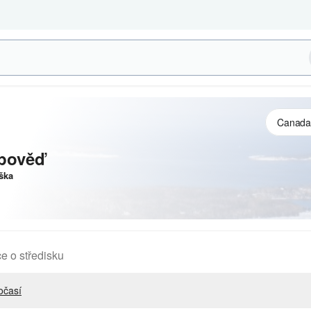
pověď
ška
e o středisku
očasí