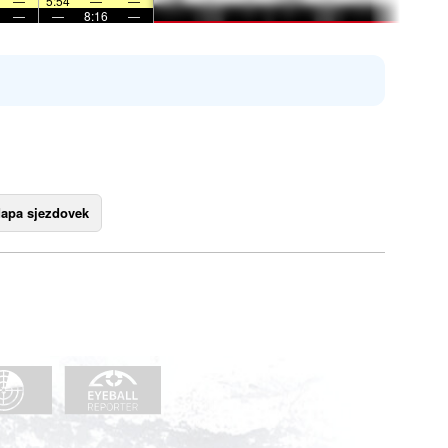
—
5:54
—
—
—
—
8:16
—
apa sjezdovek