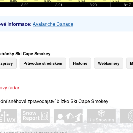
—
5:50
—
—
5:50
—
—
5:52
—
—
5:52
—
—
—
8:22
—
—
8:21
—
—
8:20
—
—
8:17
vé informace:
Avalanche Canada
stránky Ski Cape Smokey
 zprávy
Průvodce střediskem
Historie
Webkamery
M
ový radar
dní sněhové zpravodajství blízko Ski Cape Smokey: