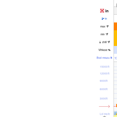
in
in
max
°
F
min
°
F
chill
°
F
Vlhkost
%
1
Bod mrazu
ft
15000ft
12000ft
9000ft
6000ft
3000ft
Lvl moře