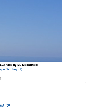
ces,Canada by MJ MacDonald
Cape Smokey (1)
ii
ka (0)