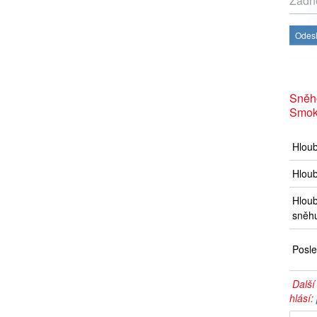
Žádné
Odesl
Sněh
Smok
Hlou
Hloub
Hloub
sněh
Posle
Další
hlásí: