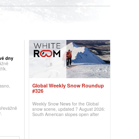
vé dny
vážně
řík.
Global Weekly Snow Roundup
jasno,
#326
Weekly Snow News for the Global
převážně
snow scene, updated 7 August 2026:
.
South American slopes open after
huge snowfalls, New Zealand posts
best conditions of season so far,
Australian areas open most terrain of
2026, northern hemisphere down to