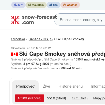
Střediska
Canada - NS
(4)
Ski Cape Smokey
Šířka/délka:
46.62° N
60.43° W
Ski Cape Smokey
sněhová před
Sněhová předpověď pro Ski Cape Smokey na
1050
ft
nadmořská vý
Vydáno:
8 pm 07 Aug 2026
(místního času)
Sněhová předpověď aktualizována v
00
hod
06
min
Předpověď
Živě
Historie sněhu
Informac
1050
ft
(Nahoře)
551
ft
(Střed)
49
ft
(Dole)
Mapy p