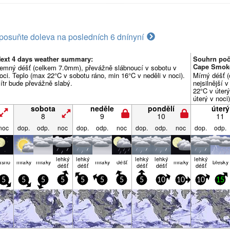
posuňte doleva na posledních 6 dní
nyní
ext 4 days weather summary:
Souhrn poča
Cape Smok
emný déšť (celkem 7.0mm), převážně slábnoucí v sobotu v
oci. Teplo (max 22°C v sobotu ráno, min 16°C v neděli v noci).
Mírný déšť 
ítr bude převážně slabý.
nejsilnější 
22°C v úter
úterý v noci
slabý.
sobota
neděle
pondělí
úterý
8
9
10
11
noc
dop.
odp.
noc
dop.
odp.
noc
dop.
odp.
noc
dop.
odp.
lehký
lehký
lehký
lehký
lehký
asno
mraky
mraky
mraky
déšť
mraky
blesky
déšť
déšť
déšť
déšť
déšť
5
5
5
5
5
5
5
5
10
10
10
15