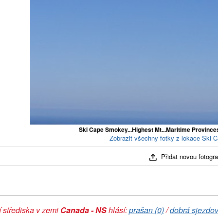
Ski Cape Smokey...Highest Mt...Maritime Provin
Zobrazit všechny fotky z lokace Ski 
Přidat novou fotograf
 střediska v zemi
Canada - NS
hlásí:
prašan (0)
/
dobrá sjezdov