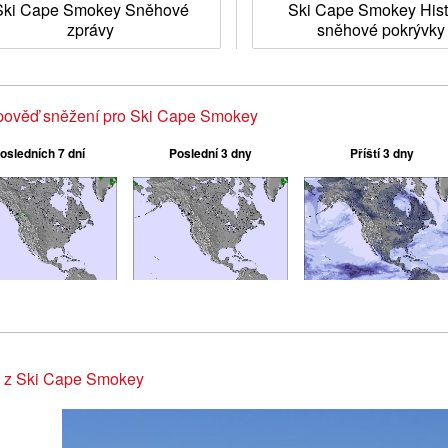
Ski Cape Smokey Sněhové
Ski Cape Smokey Hist
zprávy
sněhové pokrývky
pověď sněžení pro Ski Cape Smokey
osledních 7 dní
Poslední 3 dny
Příští 3 dny
y z Ski Cape Smokey