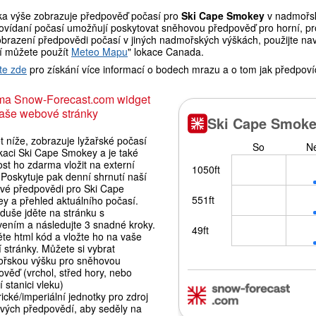
ka výše zobrazuje předpověď počasí pro
Ski Cape Smokey
v nadmořsk
ovídaní počasí umožňují poskytovat sněhovou předpověď pro horní, pro
brazení předpovědi počasí v jiných nadmořských výškách, použijte navi
í můžete použít
Meteo Mapu
" lokace Canada.
te zde
pro získání více informací o bodech mrazu a o tom jak předpoví
ma Snow-Forecast.com widget
aše webové stránky
 níže, zobrazuje lyžařské počasí
okaci Ski Cape Smokey a je také
st ho zdarma vložit na externí
Poskytuje pak denní shrnutí naší
vé předpovědi pro Ski Cape
y a přehled aktuálního počasí.
duše jděte na stránku s
vením a následujte 3 snadné kroky.
te html kód a vložte ho na vaše
í stránky. Můžete si vybrat
řskou výšku pro sněhovou
věď (vrchol, střed hory, nebo
 stanici vleku)
ické/imperiální jednotky pro zdroj
vých předpovědí, aby seděly na