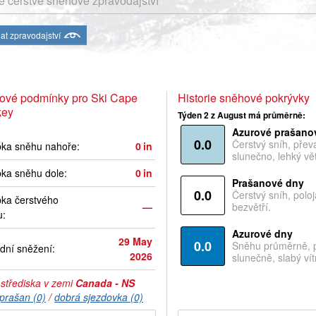
 čerstvé sněhové zpravodajství
at zpravodajství
ové podmínky pro Ski Cape
Historie sněhové pokrývky
ey
Týden 2 z August má průměrně:
Azurové prašano
0.0
Čerstvý sníh, pře
bka sněhu nahoře:
0
in
slunečno, lehký vět
ka sněhu dole:
0
in
Prašanové dny
0.0
Čerstvý sníh, polo
ka čerstvého
—
bezvětří.
u:
Azurové dny
29 May
0.0
Sněhu průměrně, 
dní sněžení:
2026
slunečně, slabý vítr
 střediska v zemi
Canada - NS
prašan (0)
/
dobrá sjezdovka (0)