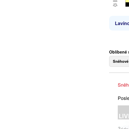
Lavíno
Oblíbené 
Sněhové
Sněh
Posle