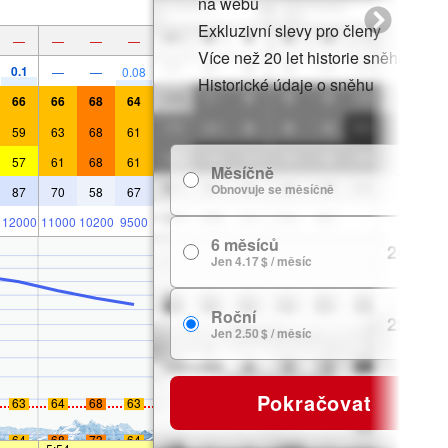
na webu
Exkluzivní slevy pro členy
—
—
—
—
Více než 20 let historie sněhu
0.1
—
—
0.08
Historické údaje o sněhu
66
66
68
64
59
63
68
61
57
61
68
61
Měsíčně
7.99 $
Obnovuje se měsíčně
87
70
58
67
12000
11000
10200
9500
6 měsíců
24.99 $
Jen 4.17 $ / měsíc
Roční
29.99 $
Jen 2.50 $ / měsíc
Pokračovat
63
64
68
63
64
68
73
64