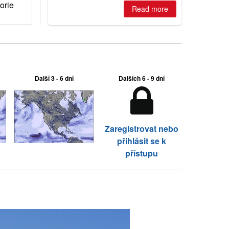
two outdoor areas still open.
orie
Read more
Další 3 - 6 dní
Dalších 6 - 9 dní
Zaregistrovat nebo
přihlásit se k
přístupu