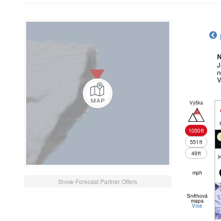
N
J
n
V
Výška
1050
ft
551
ft
49
ft
j
mph
Snow-Forecast Partner Offers
Sněhová
mapa
Více