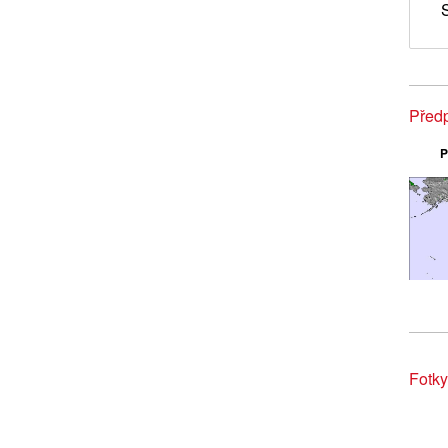
Před
P
Fotk