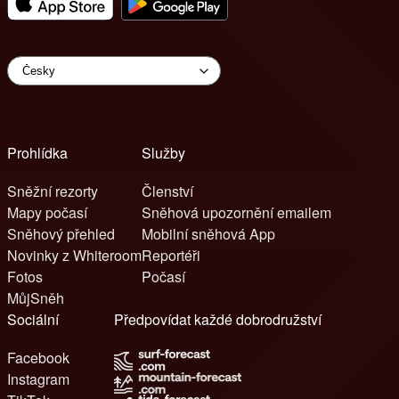
Prohlídka
Služby
Sněžní rezorty
Členství
Mapy počasí
Sněhová upozornění emailem
Sněhový přehled
Mobilní sněhová App
Novinky z Whiteroom
Reportéři
Fotos
Počasí
MůjSněh
Sociální
Předpovídat každé dobrodružství
Facebook
Instagram