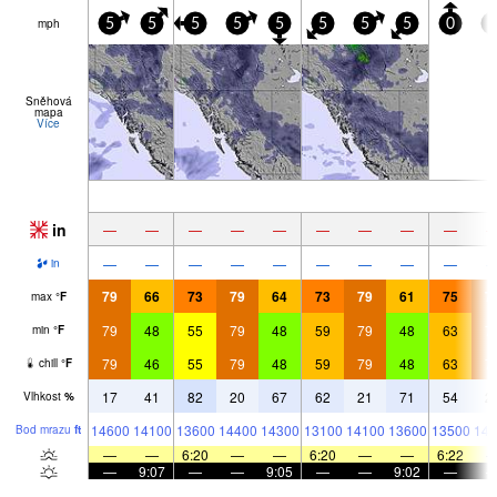
mph
5
5
5
5
5
5
5
5
0
5
Sněhová
mapa
Více
in
—
—
—
—
—
—
—
—
—
—
—
—
—
—
—
—
—
—
in
79
66
73
79
64
73
79
61
75
7
max
°
F
79
48
55
79
48
59
79
48
63
7
min
°
F
79
46
55
79
48
59
79
48
63
7
chill
°
F
17
41
82
20
67
62
21
71
54
2
Vlhkost
%
14600
14100
13600
14400
14300
13100
14100
13600
13500
141
Bod mrazu
ft
—
—
6:20
—
—
6:20
—
—
6:22
—
9:07
—
—
9:05
—
—
9:02
—