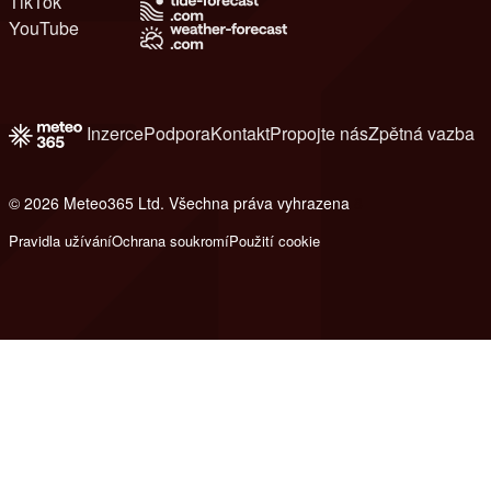
TikTok
YouTube
Inzerce
Podpora
Kontakt
Propojte nás
Zpětná vazba
© 2026 Meteo365 Ltd. Všechna práva vyhrazena
8
Pravidla užívání
Ochrana soukromí
Použití cookie