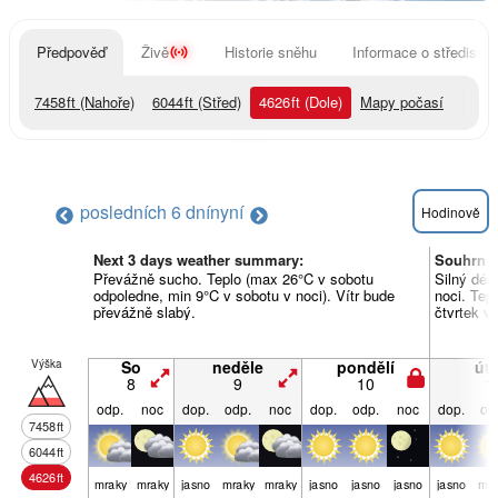
Předpověď
Živě
Historie sněhu
Informace o středisku
7458
ft
(Nahoře)
6044
ft
(Střed)
4626
ft
(Dole)
Mapy počasí
posledních 6 dní
nyní
Hodinově
Next 3 days weather summary:
Souhrn p
Převážně sucho. Teplo (max 26°C v sobotu
Silný déš
odpoledne, min 9°C v sobotu v noci). Vítr bude
noci. Tep
převážně slabý.
čtvrtek v
Výška
So
neděle
pondělí
úte
8
9
10
1
odp.
noc
dop.
odp.
noc
dop.
odp.
noc
dop.
od
7458
ft
6044
ft
4626
ft
mraky
mraky
jasno
mraky
mraky
jasno
jasno
jasno
jasno
mra