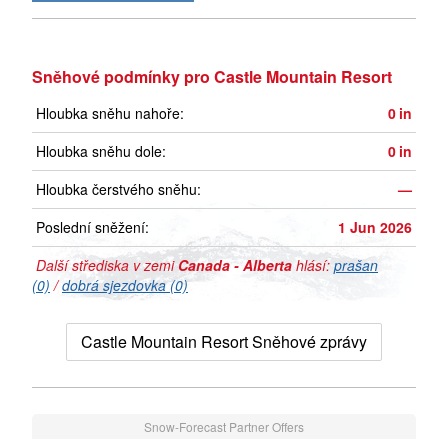
Sněhové podmínky pro Castle Mountain Resort
Hloubka sněhu nahoře:
0
in
Hloubka sněhu dole:
0
in
Hloubka čerstvého sněhu:
—
Poslední sněžení:
1 Jun 2026
Další střediska v zemi
Canada - Alberta
hlásí:
prašan
(0)
/
dobrá sjezdovka (0)
Castle Mountain Resort Sněhové zprávy
Snow-Forecast Partner Offers