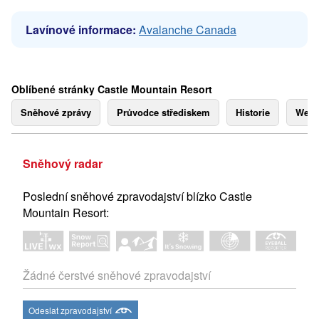
Lavínové informace:
Avalanche Canada
Oblíbené stránky Castle Mountain Resort
Sněhové zprávy
Průvodce střediskem
Historie
Webk
Sněhový radar
Poslední sněhové zpravodajství blízko Castle
Mountain Resort:
Žádné čerstvé sněhové zpravodajství
Odeslat zpravodajství