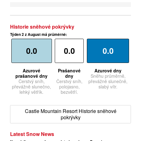
Historie sněhové pokrývky
Týden 2 z August má průměrně:
0.0
0.0
0.0
Azurové
Prašanové
Azurové dny
prašanové dny
dny
Sněhu průměrně,
Čerstvý sníh,
Čerstvý sníh,
převážně slunečně,
převážně slunečno,
polojasno,
slabý vítr.
lehký větřík.
bezvětří.
Castle Mountain Resort Historie sněhové
pokrývky