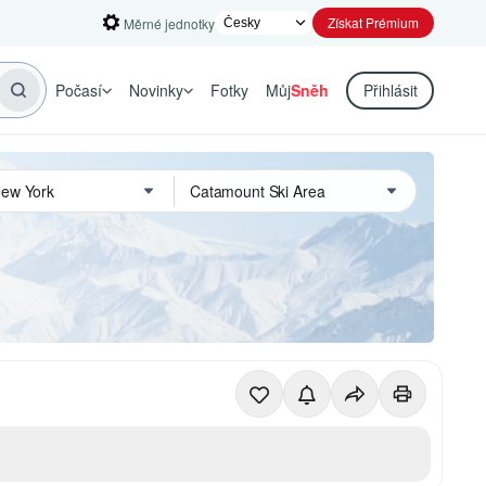
Získat Prémium
Měrné jednotky
Počasí
Novinky
Fotky
Můj
Sněh
Přihlásit