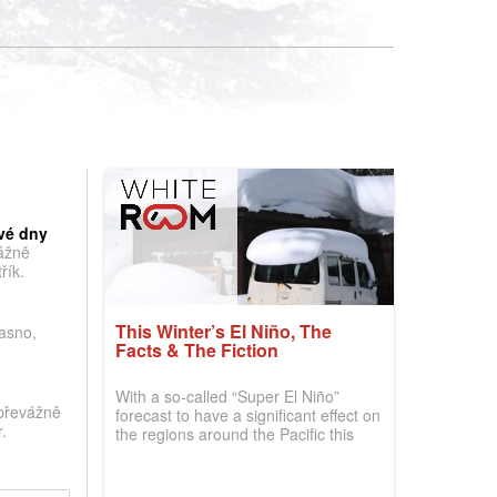
vé dny
vážně
řík.
This Winter’s El Niño, The
jasno,
Facts & The Fiction
With a so-called “Super El Niño”
převážně
forecast to have a significant effect on
.
the regions around the Pacific this
winter, the question skiers are asking
is simple: book now or wait, and
where are the best odds?