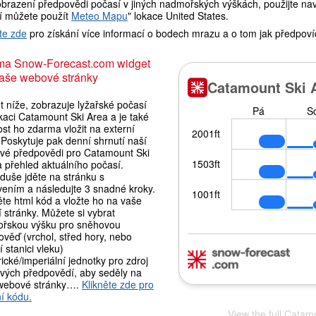
brazení předpovědi počasí v jiných nadmořských výškách, použijte navi
í můžete použít
Meteo Mapu
" lokace United States.
te zde
pro získání více informací o bodech mrazu a o tom jak předpoví
ma Snow-Forecast.com widget
aše webové stránky
 níže, zobrazuje lyžařské počasí
kaci Catamount Ski Area a je také
st ho zdarma vložit na externí
Poskytuje pak denní shrnutí naší
vé předpovědi pro Catamount Ski
 přehled aktuálního počasí.
duše jděte na stránku s
vením a následujte 3 snadné kroky.
te html kód a vložte ho na vaše
í stránky. Můžete si vybrat
řskou výšku pro sněhovou
věď (vrchol, střed hory, nebo
 stanici vleku)
ické/imperiální jednotky pro zdroj
vých předpovědí, aby seděly na
webové stránky….
Klikněte zde pro
í kódu.
View the full Catam