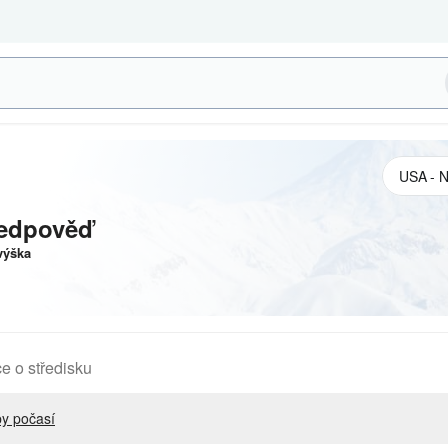
ředpověď
výška
e o středisku
y počasí