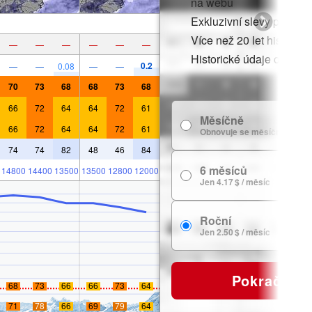
na webu
Exkluzivní slevy pro čle
Více než 20 let historie
—
—
—
—
—
—
Historické údaje o sněh
0.2
—
—
0.08
—
—
70
73
68
68
73
68
66
72
64
64
72
61
Měsíčně
66
72
64
64
72
61
Obnovuje se měsíčně
74
74
82
48
46
84
6 měsíců
14800
14400
13500
13500
12800
12000
Jen 4.17 $ / měsíc
Roční
Jen 2.50 $ / měsíc
Pokračovat
68
73
66
66
73
64
71
78
66
69
79
64