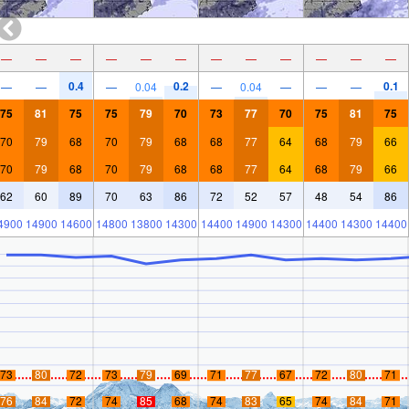
—
—
—
—
—
—
—
—
—
—
—
—
0.4
0.2
0.1
—
—
—
0.04
—
0.04
—
—
—
75
81
75
75
79
70
73
77
70
75
81
75
70
79
68
70
79
68
68
77
64
68
79
66
70
79
68
70
79
68
68
77
64
68
79
66
62
60
89
70
63
86
72
52
57
48
54
86
4900
14900
14600
14800
13800
14300
14400
14900
14300
14400
14300
14400
73
80
72
73
79
69
71
77
67
72
80
71
76
84
72
74
85
68
74
83
65
74
84
71