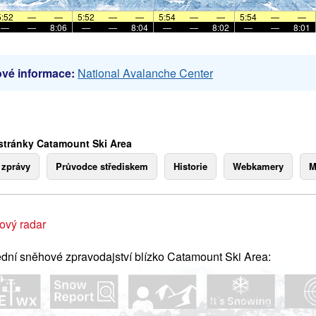
5:52
—
—
5:52
—
—
5:54
—
—
5:54
—
—
—
—
8:06
—
—
8:04
—
—
8:02
—
—
8:01
vé informace:
National Avalanche Center
stránky Catamount Ski Area
 zprávy
Průvodce střediskem
Historie
Webkamery
M
ový radar
dní sněhové zpravodajství blízko Catamount Ski Area: