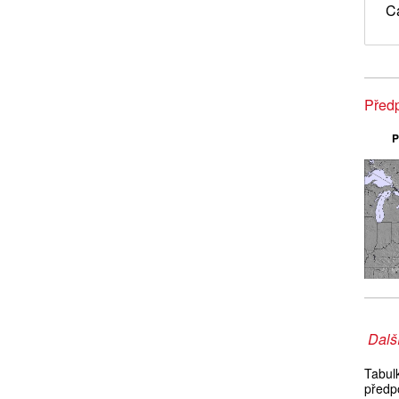
C
Předp
P
Další
Tabul
předp