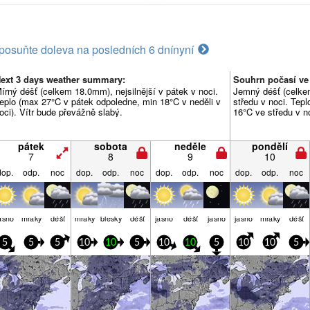
posuňte doleva na posledních 6 dní
nyní
ext 3 days weather summary:
Souhrn počasí ve
írný déšť (celkem 18.0mm), nejsilnější v pátek v noci.
Jemný déšť (celke
eplo (max 27°C v pátek odpoledne, min 18°C v neděli v
středu v noci. Tep
oci). Vítr bude převážně slabý.
16°C ve středu v no
pátek
sobota
neděle
pondělí
7
8
9
10
dop.
odp.
noc
dop.
odp.
noc
dop.
odp.
noc
dop.
odp.
noc
asno
mraky
déšť
mraky
blesky
déšť
jasno
déšť
jasno
jasno
mraky
déšť
5
5
5
10
10
5
10
10
5
10
10
5