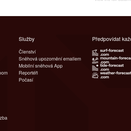
Služby
Předpovídat kaž
Členství
Sněhová upozornění emailem
Mobilní sněhová App
room
Reportéři
Počasí
azba