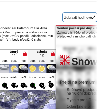
Zobrazit hodinově
 dnech: 4-6 Catamount Ski Area
Souhrn počasí pro dny 7-16:
m 9.0mm), převážně slábnoucí ve
Zajímá vás 16denní předpověď? Od
lo (max 27°C v pondělí odpoledne, min
předpověď a mnoho dalších funkcí č
ci). Vítr bude převážně slabý.
úterý
středa
11
12
Snow
Pr
dop.
odp.
noc
dop.
odp.
noc
mraky
mraky
déšť
jasno
jasno
déšť
Přejdi na premium a zato
15
10
5
10
5
5
Sněhové předpovědi po 
na 16 dní dopředu
Rychlé prohlížení bez r
Odemkněte plný přístup v