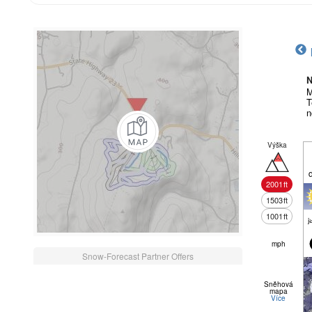
N
M
T
n
Výška
2001
ft
1503
ft
1001
ft
j
mph
Snow-Forecast Partner Offers
Sněhová
mapa
Více