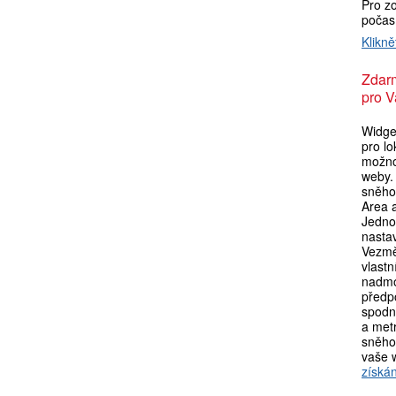
Pro zo
počas
Klikně
Zdar
pro V
Widget
pro lo
možno
weby. 
sněho
Area a
Jedno
nasta
Vezmě
vlastn
nadmo
předpo
spodní
a metr
sněho
vaše 
získán