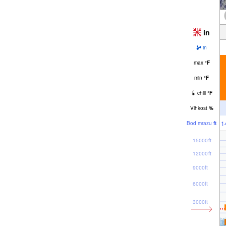
in
in
max
°
F
min
°
F
chill
°
F
Vlhkost
%
1
Bod mrazu
ft
15000ft
12000ft
9000ft
6000ft
3000ft