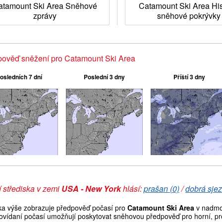
atamount Ski Area Sněhové
Catamount Ski Area His
zprávy
sněhové pokrývky
ověď sněžení pro Catamount Ski Area
osledních 7 dní
Poslední 3 dny
Příští 3 dny
 střediska v zemi
USA - New York
hlásí:
prašan (0)
/
dobrá sjez
ka výše zobrazuje předpověď počasí pro
Catamount Ski Area
v nadmoř
ovídaní počasí umožňují poskytovat sněhovou předpověď pro horní, pro