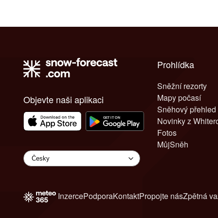
Prohlídka
Sněžní rezorty
Mapy počasí
Objevte naši aplikaci
Sněhový přehled
Novinky z White
Fotos
MůjSněh
Inzerce
Podpora
Kontakt
Propojte nás
Zpětná v