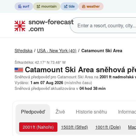
Střediska
USA - New York
(40)
Catamount Ski Area
Šířka/délka:
42.17° N
73.48° W
Catamount Ski Area
sněhová p
Sněhová předpověď pro Catamount Ski Area na
2001
ft
nadmořská 
Vydáno:
1 am 07 Aug 2026
(místního času)
Sněhová předpověď aktualizována v
04
hod
38
min
Předpověď
Živě
Historie sněhu
Informac
2001
ft
(Nahoře)
1503
ft
(Střed)
1001
ft
(Dole)
Map