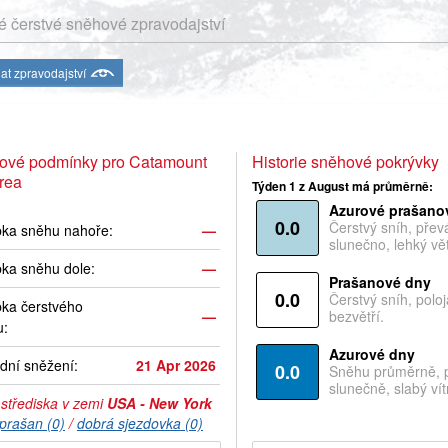
 čerstvé sněhové zpravodajství
at zpravodajství
ové podmínky pro Catamount
Historie sněhové pokrývky
rea
Týden 1 z August má průměrně:
Azurové prašano
0.0
Čerstvý sníh, pře
bka sněhu nahoře:
—
slunečno, lehký vět
ka sněhu dole:
—
Prašanové dny
0.0
Čerstvý sníh, polo
ka čerstvého
—
bezvětří.
u:
Azurové dny
dní sněžení:
21 Apr 2026
0.0
Sněhu průměrně, 
slunečně, slabý vítr
 střediska v zemi
USA - New York
prašan (0)
/
dobrá sjezdovka (0)