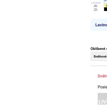
Lvl moře
Lavíno
Oblíbené 
Sněhové
Sněh
Posle