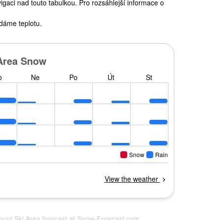
gaci nad touto tabulkou. Pro rozsáhlejší informace o
dáme teplotu.
ount Ski Area forecast at
Snow-Forecast.com