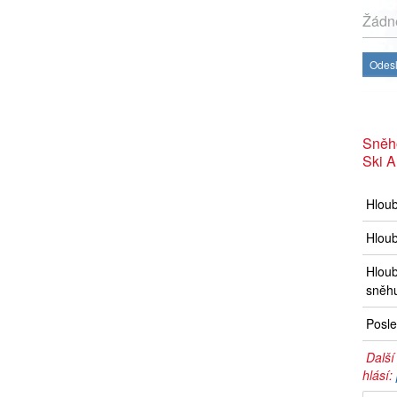
Žádné
Odesl
Sněh
Ski A
Hlou
Hloub
Hloub
sněh
Posle
Další
hlásí: