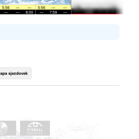
5:56
—
—
5:56
—
—
—
—
8:00
—
7:59
—
apa sjezdovek