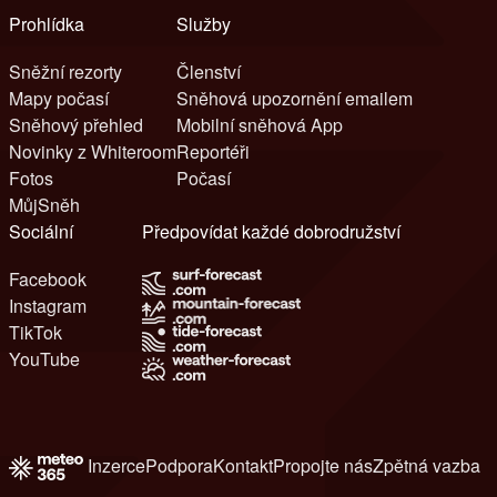
Prohlídka
Služby
Sněžní rezorty
Členství
Mapy počasí
Sněhová upozornění emailem
Sněhový přehled
Mobilní sněhová App
Novinky z Whiteroom
Reportéři
Fotos
Počasí
MůjSněh
Sociální
Předpovídat každé dobrodružství
Facebook
Instagram
TikTok
YouTube
Inzerce
Podpora
Kontakt
Propojte nás
Zpětná vazba