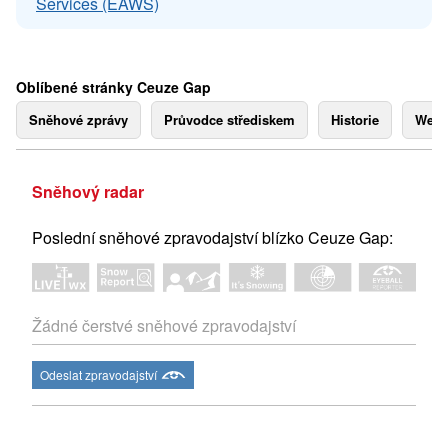
Services (EAWS)
Oblíbené stránky Ceuze Gap
Sněhové zprávy
Průvodce střediskem
Historie
Webk
Sněhový radar
Poslední sněhové zpravodajství blízko Ceuze Gap:
Žádné čerstvé sněhové zpravodajství
Odeslat zpravodajství