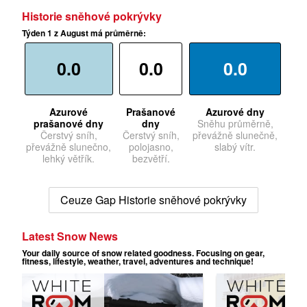
Historie sněhové pokrývky
Týden 1 z August má průměrně:
0.0
0.0
0.0
Azurové
Prašanové
Azurové dny
prašanové dny
dny
Sněhu průměrně,
Čerstvý sníh,
Čerstvý sníh,
převážně slunečně,
převážně slunečno,
polojasno,
slabý vítr.
lehký větřík.
bezvětří.
Ceuze Gap Historie sněhové pokrývky