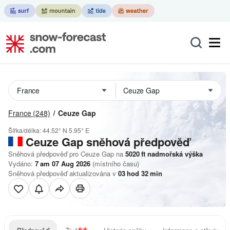
France
(248)
Ceuze Gap
Šířka/délka:
44.52° N
5.95° E
Ceuze Gap
sněhová předpověď
Sněhová předpověď pro Ceuze Gap na
5020
ft
nadmořská výška
Vydáno:
7 am 07 Aug 2026
(místního času)
Sněhová předpověď aktualizována v
03
hod
32
min