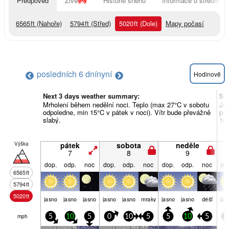
Předpověď
Živě
Historie sněhu
Informace o středisku
6565
ft
(Nahoře)
5794
ft
(Střed)
5020
ft
(Dole)
Mapy počasí
posledních 6 dní
nyní
Hodinově
Next 3 days weather summary:
So
Mrholení během nedělní noci. Teplo (max 27°C v sobotu
Je
odpoledne, min 15°C v pátek v noci). Vítr bude převážně
pon
slabý.
16°
Výška
pátek
sobota
neděle
7
8
9
dop.
odp.
noc
dop.
odp.
noc
dop.
odp.
noc
do
6565
ft
5794
ft
5020
ft
jasno
jasno
jasno
jasno
jasno
mraky
jasno
jasno
déšť
jas
mph
5
10
5
0
10
5
5
10
5
5