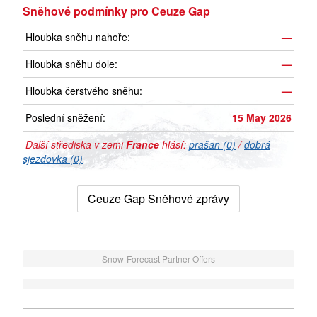
Sněhové podmínky pro Ceuze Gap
Hloubka sněhu nahoře:
—
Hloubka sněhu dole:
—
Hloubka čerstvého sněhu:
—
Poslední sněžení:
15 May 2026
Další střediska v zemi
France
hlásí:
prašan (0)
/
dobrá
sjezdovka (0)
Ceuze Gap Sněhové zprávy
Snow-Forecast Partner Offers