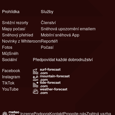
Prohlídka
Služby
Sněžní rezorty
Členství
Mapy počasí
Sněhová upozornění emailem
Sněhový přehled
Mobilní sněhová App
Novinky z Whiteroom
Reportéři
Fotos
Počasí
MůjSněh
Sociální
Předpovídat každé dobrodružství
Facebook
Instagram
TikTok
YouTube
Inzerce
Podpora
Kontakt
Propojte nás
Zpětná vazba