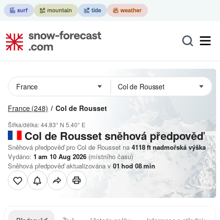
France
(248)
Col de Rousset
Šířka/délka:
44.83° N
5.40° E
Col de Rousset
sněhová předpověď
Sněhová předpověď pro Col de Rousset na
4118
ft
nadmořská výška
Vydáno:
1 am 10 Aug 2026
(místního času)
Sněhová předpověď aktualizována v
01
hod
08
min