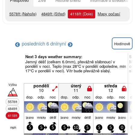
Předpověď
Živě
Historie sněhu
Informace o středisku
5578
ft
(Nahoře)
4849
ft
(Střed)
4118
ft
(Dole)
Mapy počasí
posledních 6 dní
nyní
Hodinově
Next 3 days weather summary:
So
Jemný déšť (celkem 6.0mm), převážně slábnoucí v
Mrh
pondělí v noci. Teplo (max 28°C v pondělí odpoledne, min
odp
17°C v pondělí v noci). Vítr bude převážně slabý.
sla
Výška
pondělí
úterý
středa
10
11
12
dop.
odp.
noc
dop.
odp.
noc
dop.
odp.
noc
do
5578
ft
4849
ft
4118
ft
jasno
mraky
déšť
jasno
mraky
déšť
jasno
mraky
jasno
jas
mph
5
5
5
5
10
5
5
5
0
5