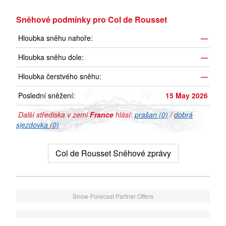
Sněhové podmínky pro Col de Rousset
Hloubka sněhu nahoře:
—
Hloubka sněhu dole:
—
Hloubka čerstvého sněhu:
—
Poslední sněžení:
15 May 2026
Další střediska v zemi
France
hlásí:
prašan (0)
/
dobrá
sjezdovka (0)
Col de Rousset Sněhové zprávy
Snow-Forecast Partner Offers