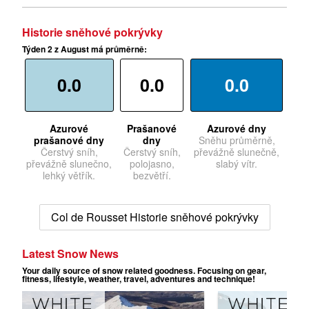
Historie sněhové pokrývky
Týden 2 z August má průměrně:
0.0
0.0
0.0
Azurové
Prašanové
Azurové dny
prašanové dny
dny
Sněhu průměrně,
Čerstvý sníh,
Čerstvý sníh,
převážně slunečně,
převážně slunečno,
polojasno,
slabý vítr.
lehký větřík.
bezvětří.
Col de Rousset Historie sněhové pokrývky