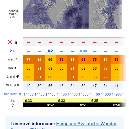
Sněhová
mapa
Více
in
—
—
—
—
—
—
—
—
—
0.2
—
—
—
—
0.08
—
—
—
in
77
82
66
75
81
68
75
81
75
7
max
°
F
66
81
63
66
81
63
66
79
66
7
min
°
F
66
81
63
66
81
63
66
79
66
7
chill
°
F
40
30
56
46
34
52
47
34
41
4
Vlhkost
%
14400
14400
14400
14400
14400
14600
14400
14600
14900
146
Bod mrazu
ft
6:33
—
—
6:33
—
—
6:35
—
—
6:
—
—
8:52
—
—
8:51
—
—
8:50
Lavínové informace:
European Avalanche Warning