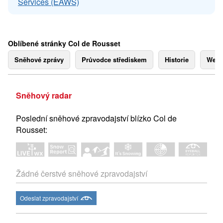
Services (EAWS)
Oblíbené stránky Col de Rousset
Sněhové zprávy
Průvodce střediskem
Historie
Webk
Sněhový radar
Poslední sněhové zpravodajství blízko Col de
Rousset:
Žádné čerstvé sněhové zpravodajství
Odeslat zpravodajství