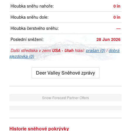
Hloubka sněhu nahoře:
0
in
Hloubka sněhu dole:
0
in
Hloubka čerstvého sněhu:
—
Poslední sněžení:
28 Jun 2026
Další střediska v zemi
USA - Utah
hlásí:
prašan (0)
/
dobrá
sjezdovka (0)
Deer Valley Sněhové zprávy
Snow-Forecast Partner Offers
Historie sněhové pokrývky