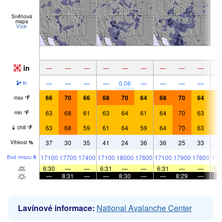
Sněhová
mapa
Více
in
—
—
—
—
—
—
—
—
—
—
—
—
—
0.08
—
—
—
—
in
66
70
66
68
70
64
68
70
64
6
max
°
F
63
68
61
63
64
61
64
70
63
6
min
°
F
63
68
59
61
64
59
64
70
63
6
chill
°
F
37
30
35
41
24
36
36
25
33
3
Vlhkost
%
17100
17700
17400
17100
18000
17600
17100
17900
17600
172
Bod mrazu
ft
6:30
—
—
6:31
—
—
6:31
—
—
6:
—
8:31
—
—
8:30
—
—
8:29
—
Lavínové informace:
National Avalanche Center