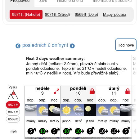
Předpověď
Živě
Historie sněhu
Informace o středisku
9571
ft
(Nahoře)
8071
ft
(Střed)
6569
ft
(Dole)
Mapy počasí
posledních 6 dní
nyní
Hodinově
Next 3 days weather summary:
So
Jemný déšť (celkem 2.0mm), převážně slábnoucí v
Mír
pondělí odpoledne. Teplo (max 21°C v neděli odpoledne,
noc
min 16°C v neděli v noci). Vítr bude převážně slabý.
čtv
Výška
neděle
pondělí
úterý
9
10
11
dop.
odp.
noc
dop.
odp.
noc
dop.
odp.
noc
do
9571
ft
8071
ft
6569
ft
mraky
mraky
mraky
jasno
déšť
jasno
mraky
mraky
mraky
mra
mph
5
10
5
10
10
5
10
10
5
5