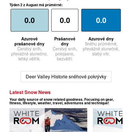
Týden 2 z August má průměrně:
0.0
0.0
0.0
Azurové
Prašanové
Azurové dny
prašanové dny
dny
Sněhu průměrně,
Čerstvý sníh,
Čerstvý sníh,
převážně slunečně,
převážně slunečno,
polojasno,
slabý vítr.
lehký větřík.
bezvětří.
Deer Valley Historie sněhové pokrývky