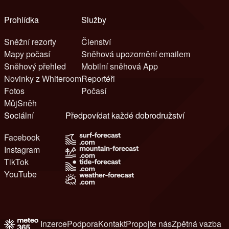
Prohlídka
Služby
Sněžní rezorty
Členství
Mapy počasí
Sněhová upozornění emailem
Sněhový přehled
Mobilní sněhová App
Novinky z Whiteroom
Reportéři
Fotos
Počasí
MůjSněh
Sociální
Předpovídat každé dobrodružství
Facebook
Instagram
TikTok
YouTube
Inzerce
Podpora
Kontakt
Propojte nás
Zpětná vazba