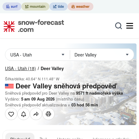
USA - Utah
(18)
Deer Valley
Šířka/délka:
40.64° N
111.48° W
Deer Valley
sněhová předpověď
Sněhová předpověď pro Deer Valley na
9571
ft
nadmořská výška
Vydáno:
5 am 09 Aug 2026
(místního času)
Sněhová předpověď aktualizována v
03
hod
56
min