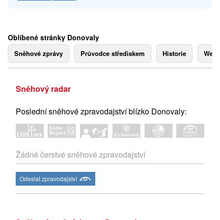
Oblíbené stránky Donovaly
Sněhové zprávy
Průvodce střediskem
Historie
Webk
Sněhový radar
Poslední sněhové zpravodajství blízko Donovaly:
Žádné čerstvé sněhové zpravodajství
Odeslat zpravodajství