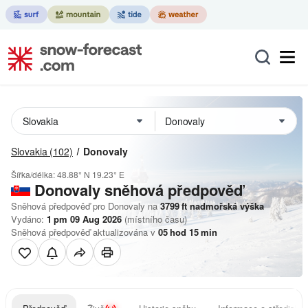
Slovakia
(102)
Donovaly
Šířka/délka:
48.88° N
19.23° E
Donovaly
sněhová předpověď
Sněhová předpověď pro Donovaly na
3799
ft
nadmořská výška
Vydáno:
1 pm 09 Aug 2026
(místního času)
Sněhová předpověď aktualizována v
05
hod
15
min