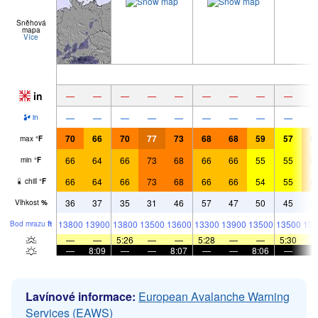
Sněhová
mapa
Více
in
—
—
—
—
—
—
—
—
—
—
—
—
—
—
—
—
—
—
in
70
66
70
77
73
68
68
59
57
6
max
°
F
66
64
66
73
68
66
66
55
55
6
min
°
F
66
64
66
73
68
66
66
54
55
6
chill
°
F
36
37
35
31
46
57
47
50
45
3
Vlhkost
%
13800
13900
13800
13500
13600
13300
13900
13500
13500
136
Bod mrazu
ft
—
—
5:26
—
—
5:28
—
—
5:30
—
8:09
—
—
8:07
—
—
8:06
—
Lavínové informace:
European Avalanche Warning
Services (EAWS)