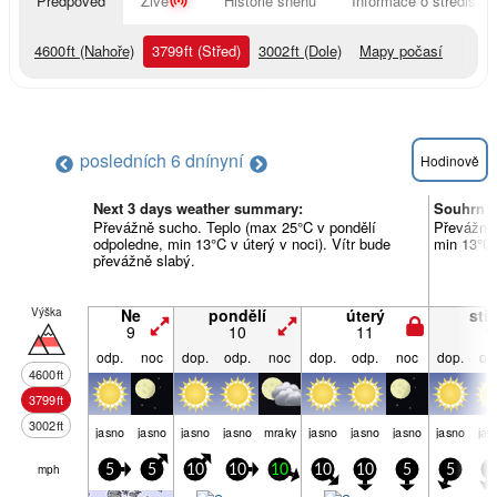
Předpověď
Živě
Historie sněhu
Informace o středisku
4600
ft
(Nahoře)
3799
ft
(Střed)
3002
ft
(Dole)
Mapy počasí
posledních 6 dní
nyní
Hodinově
Next 3 days weather summary:
Souhrn p
Převážně sucho. Teplo (max 25°C v pondělí
Převážně 
odpoledne, min 13°C v úterý v noci). Vítr bude
min 13°C 
převážně slabý.
Výška
Ne
pondělí
úterý
stř
9
10
11
1
odp.
noc
dop.
odp.
noc
dop.
odp.
noc
dop.
od
4600
ft
3799
ft
3002
ft
jasno
jasno
jasno
jasno
mraky
jasno
jasno
jasno
jasno
jas
mph
5
5
10
10
10
10
10
5
5
5