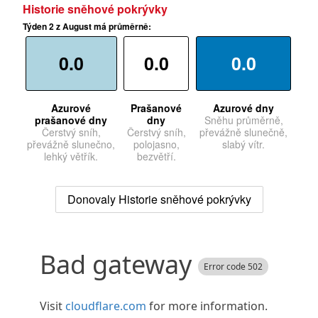
Historie sněhové pokrývky
Týden 2 z August má průměrně:
0.0
0.0
0.0
Azurové
Prašanové
Azurové dny
prašanové dny
dny
Sněhu průměrně,
Čerstvý sníh,
Čerstvý sníh,
převážně slunečně,
převážně slunečno,
polojasno,
slabý vítr.
lehký větřík.
bezvětří.
Donovaly Historie sněhové pokrývky