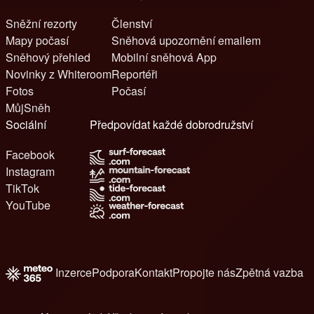
Sněžní rezorty
Členství
Mapy počasí
Sněhová upozornění emailem
Sněhový přehled
Mobilní sněhová App
Novinky z Whiteroom
Reportéři
Fotos
Počasí
MůjSněh
Sociální
Předpovídat každé dobrodružství
Facebook
Instagram
TikTok
YouTube
Inzerce
Podpora
Kontakt
Propojte nás
Zpětná vazba