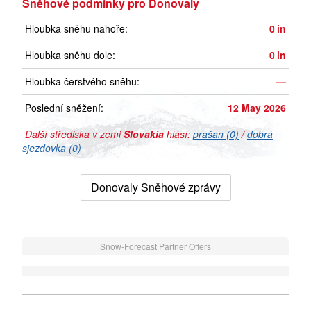
Sněhové podmínky pro Donovaly
Hloubka sněhu nahoře:
0
in
Hloubka sněhu dole:
0
in
Hloubka čerstvého sněhu:
—
Poslední sněžení:
12 May 2026
Další střediska v zemi
Slovakia
hlásí:
prašan (0)
/
dobrá
sjezdovka (0)
Donovaly Sněhové zprávy
Snow-Forecast Partner Offers