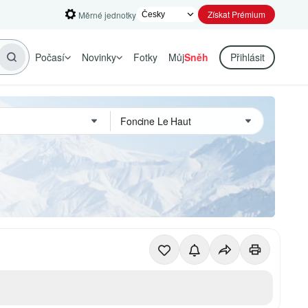
Získat Prémium
Měrné jednotky
Počasí
Novinky
Fotky
Můj
Sněh
Přihlásit