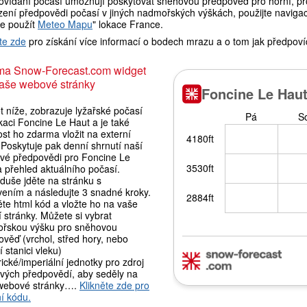
ovídaní počasí umožňují poskytovat sněhovou předpověď pro horní, pro
ení předpovědi počasí v jiných nadmořských výškách, použijte navigaci
e použít
Meteo Mapu
" lokace France.
te zde
pro získání více informací o bodech mrazu a o tom jak předpoví
ma Snow-Forecast.com widget
aše webové stránky
 níže, zobrazuje lyžařské počasí
kaci Foncine Le Haut a je také
st ho zdarma vložit na externí
Poskytuje pak denní shrnutí naší
vé předpovědi pro Foncine Le
 přehled aktuálního počasí.
duše jděte na stránku s
vením a následujte 3 snadné kroky.
te html kód a vložte ho na vaše
í stránky. Můžete si vybrat
řskou výšku pro sněhovou
věď (vrchol, střed hory, nebo
 stanici vleku)
ické/imperiální jednotky pro zdroj
vých předpovědí, aby seděly na
webové stránky….
Klikněte zde pro
í kódu.