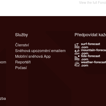
View the full Fonc
Služby
Předpovídat kaž
Členství
Sněhová upozornění emailem
Mobilní sněhová App
room
Reportéři
Počasí
azba