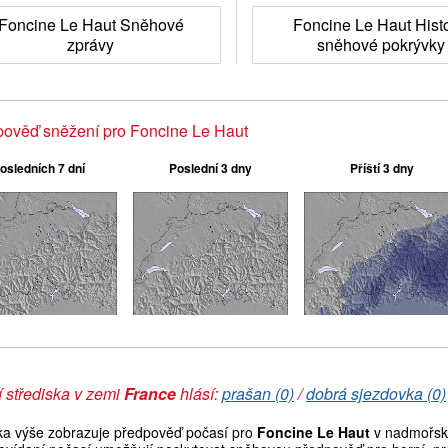
Foncine Le Haut Sněhové
Foncine Le Haut Histo
zprávy
sněhové pokrývky
ověď sněžení pro Foncine Le Haut
osledních 7 dní
Poslední 3 dny
Příští 3 dny
 střediska v zemi
France
hlásí:
prašan (0)
/
dobrá sjezdovka (0)
ka výše zobrazuje předpověď počasí pro
Foncine Le Haut
v nadmořské