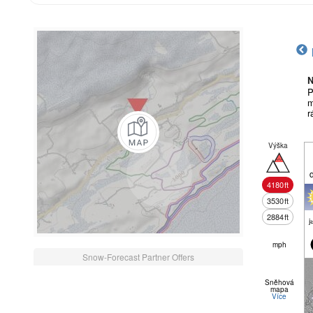
N
P
m
r
Výška
4180
ft
3530
ft
2884
ft
j
mph
Snow-Forecast Partner Offers
Sněhová
mapa
Více