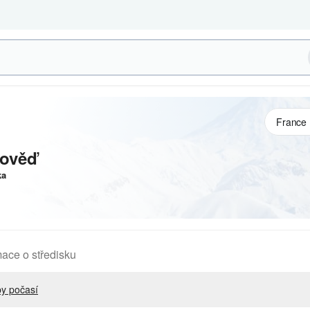
pověď
ka
mace o středisku
y počasí