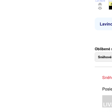
Lvl moře
Lavíno
Oblíbené 
Sněhové
Sněh
Posle