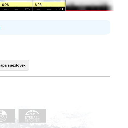
6:26
—
—
6:28
—
—
—
—
8:52
—
—
8:51
)
apa sjezdovek