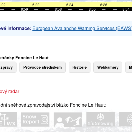
6:22
—
—
6:22
—
—
6:24
—
—
6:26
—
—
—
—
8:59
—
—
8:58
—
—
8:55
—
—
8:54
vé informace:
European Avalanche Warning Services (EAWS
stránky Foncine Le Haut
 zprávy
Průvodce střediskem
Historie
Webkamery
M
ový radar
dní sněhové zpravodajství blízko Foncine Le Haut: