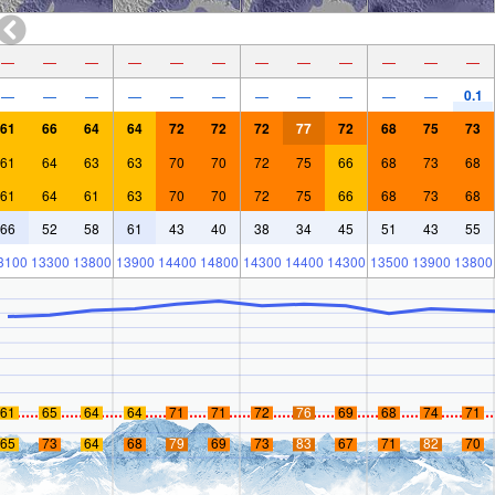
—
—
—
—
—
—
—
—
—
—
—
—
0.1
—
—
—
—
—
—
—
—
—
—
—
61
66
64
64
72
72
72
77
72
68
75
73
61
64
63
63
70
70
72
75
66
68
73
68
61
64
61
63
70
70
72
75
66
68
73
68
66
52
58
61
43
40
38
34
45
51
43
55
3100
13300
13800
13900
14400
14800
14300
14400
14300
13500
13900
13800
61
65
64
64
71
71
72
76
69
68
74
71
65
73
64
68
79
69
73
83
67
71
82
70