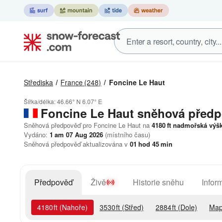
Střediska
France
(248)
Foncine Le Haut
Šířka/délka:
46.66° N
6.07° E
Foncine Le Haut
sněhová před
Sněhová předpověď pro Foncine Le Haut na
4180
ft
nadmořská výš
Vydáno:
1 am 07 Aug 2026
(místního času)
Sněhová předpověď aktualizována v
01
hod
45
min
Předpověď
Živě
Historie sněhu
Infor
4180
ft
(Nahoře)
3530
ft
(Střed)
2884
ft
(Dole)
Map