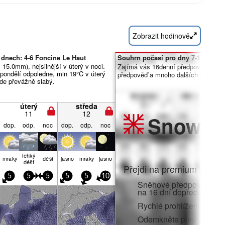
Zobrazit hodinově
 dnech: 4-6 Foncine Le Haut
Souhrn počasí pro dny 7-16:
15.0mm), nejsilnější v úterý v noci.
Zajímá vás 16denní předpověď? Od
pondělí odpoledne, min 19°C v úterý
předpověď a mnoho dalších funkcí č
ude převážně slabý.
úterý
středa
11
12
Snow
Pr
dop.
odp.
noc
dop.
odp.
noc
lehký
mraky
déšť
jasno
mraky
jasno
déšť
Přejdi na premium a zato
5
5
5
5
5
10
Sněhové předpovědi po 
na 16 dní dopředu
Rychlé prohlížení bez r
Odemkněte plný přístup v