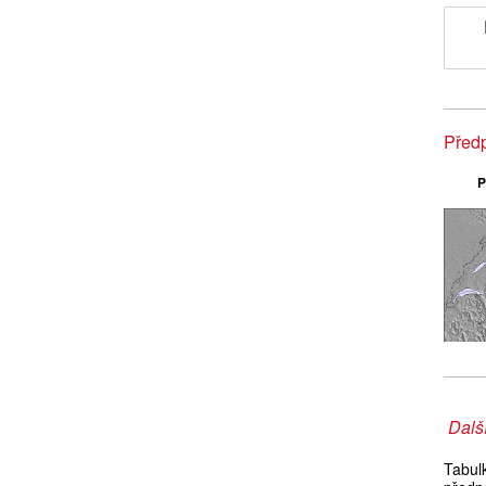
Předp
P
Další
Tabul