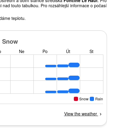
střední a dolní stanice střediska
Foncine Le Haut
. Pro
 nad touto tabulkou. Pro rozsáhlejší informace o počasí
dáme teplotu.