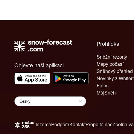
Prohlídka
Sněžní rezorty
Mapy počasí
Objevte naši aplikaci
Sněhový přehled
Novinky z White
Fotos
MůjSněh
Inzerce
Podpora
Kontakt
Propojte nás
Zpětná v