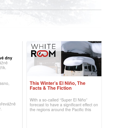
vé dny
vážně
řík.
This Winter’s El Niño, The
jasno,
Facts & The Fiction
With a so-called “Super El Niño”
převážně
forecast to have a significant effect on
.
the regions around the Pacific this
winter, the question skiers are asking
is simple: book now or wait, and
where are the best odds?