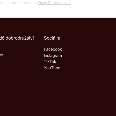
ine Le Haut forecast at
Snow-Forecast.com
dé dobrodružství
Sociální
Facebook
Instagram
TikTok
YouTube