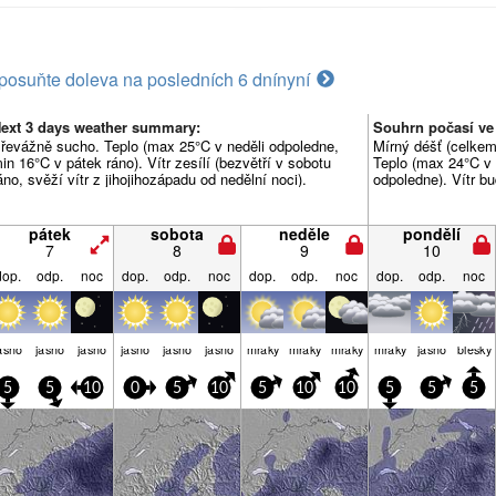
posuňte doleva na posledních 6 dní
nyní
ext 3 days weather summary:
Souhrn počasí ve
řevážně sucho. Teplo (max 25°C v neděli odpoledne,
Mírný déšť (celkem 
in 16°C v pátek ráno). Vítr zesílí (bezvětří v sobotu
Teplo (max 24°C v 
áno, svěží vítr z jihojihozápadu od nedělní noci).
odpoledne). Vítr b
pátek
sobota
neděle
pondělí
7
8
9
10
dop.
odp.
noc
dop.
odp.
noc
dop.
odp.
noc
dop.
odp.
noc
asno
jasno
jasno
jasno
jasno
jasno
mraky
mraky
mraky
mraky
jasno
blesky
5
5
10
0
5
10
5
10
10
5
5
5