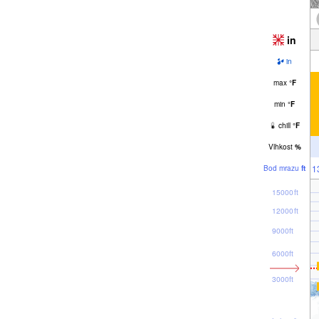
in
in
max
°
F
min
°
F
chill
°
F
Vlhkost
%
1
Bod mrazu
ft
15000ft
12000ft
9000ft
6000ft
3000ft