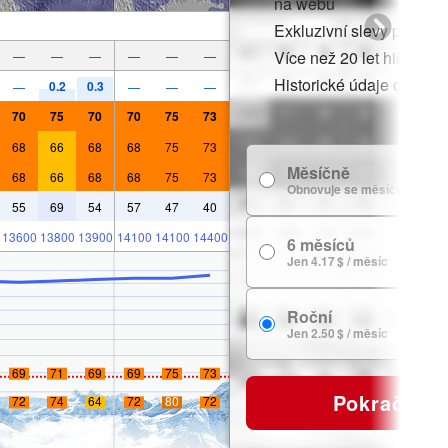
na webu
Exkluzivní slevy pro čle
Více než 20 let historie
—
—
—
—
—
—
Historické údaje o sněh
0.2
0.3
—
—
—
—
70
75
70
70
75
73
68
66
68
68
75
73
Měsíčně
68
66
68
68
75
73
Obnovuje se měsíčně
55
69
54
57
47
40
13600
13800
13900
14100
14100
14400
6 měsíců
Jen 4.17 $ / měsíc
Roční
Jen 2.50 $ / měsíc
69
71
69
69
75
73
Pokračovat
72
74
64
72
80
72