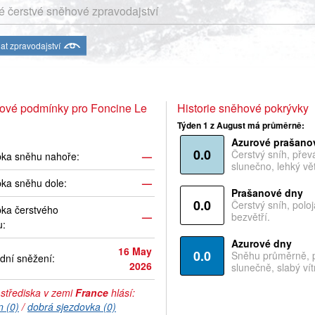
 čerstvé sněhové zpravodajství
at zpravodajství
ové podmínky pro Foncine Le
Historie sněhové pokrývky
Týden 1 z August má průměrně:
Azurové prašano
0.0
Čerstvý sníh, pře
bka sněhu nahoře:
—
slunečno, lehký vět
ka sněhu dole:
—
Prašanové dny
0.0
Čerstvý sníh, polo
ka čerstvého
—
bezvětří.
u:
Azurové dny
16 May
0.0
Sněhu průměrně, 
dní sněžení:
2026
slunečně, slabý vítr
 střediska v zemi
France
hlásí:
n (0)
/
dobrá sjezdovka (0)