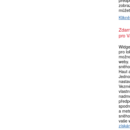
předp
zobraz
můžet
Klikně
Zdar
pro V
Widget
pro lo
možno
weby. 
sněho
Haut a
Jedno
nasta
Vezmě
vlastn
nadmo
předpo
spodní
a metr
sněho
vaše 
získán