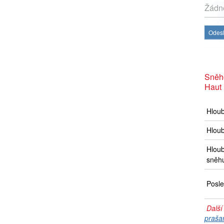
Žádné
Odesl
Sněh
Haut
Hlou
Hloub
Hloub
sněh
Posle
Další
praša