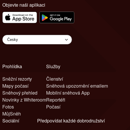
Objevte naši aplikaci
Prohlídka
Služby
Sněžní rezorty
Členství
Mapy počasí
Sněhová upozornění emailem
Sněhový přehled
Mobilní sněhová App
Novinky z Whiteroom
Reportéři
Fotos
Počasí
MůjSněh
Sociální
Předpovídat každé dobrodružství