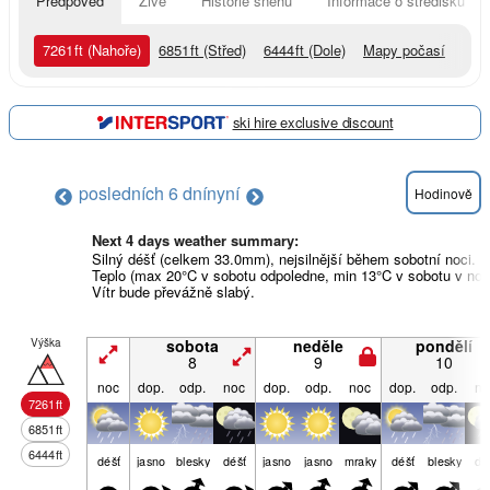
Předpověď
Živě
Historie sněhu
Informace o středisku
7261
ft
(Nahoře)
6851
ft
(Střed)
6444
ft
(Dole)
Mapy počasí
ski hire exclusive discount
posledních 6 dní
nyní
Hodinově
Next 4 days weather summary:
Silný déšť (celkem 33.0mm), nejsilnější během sobotní noci.
Teplo (max 20°C v sobotu odpoledne, min 13°C v sobotu v noci
Vítr bude převážně slabý.
Výška
sobota
neděle
pondělí
8
9
10
noc
dop.
odp.
noc
dop.
odp.
noc
dop.
odp.
no
7261
ft
6851
ft
6444
ft
déšť
jasno
blesky
déšť
jasno
jasno
mraky
déšť
blesky
dé