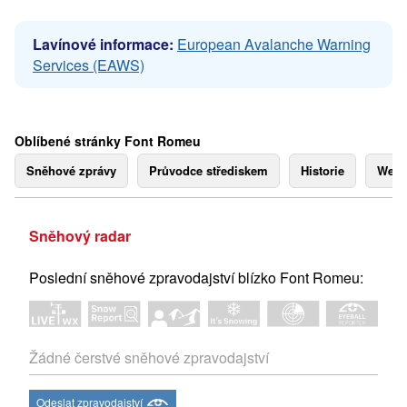
Lavínové informace:
European Avalanche Warning
Services (EAWS)
Oblíbené stránky Font Romeu
Sněhové zprávy
Průvodce střediskem
Historie
Webk
Sněhový radar
Poslední sněhové zpravodajství blízko Font Romeu:
Žádné čerstvé sněhové zpravodajství
Odeslat zpravodajství