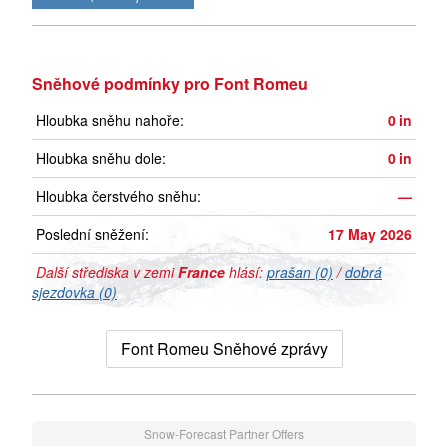
Sněhové podmínky pro Font Romeu
Hloubka sněhu nahoře:
0
in
Hloubka sněhu dole:
0
in
Hloubka čerstvého sněhu:
—
Poslední sněžení:
17 May 2026
Další střediska v zemi
France
hlásí:
prašan (0)
/
dobrá
sjezdovka (0)
Font Romeu Sněhové zprávy
Snow-Forecast Partner Offers