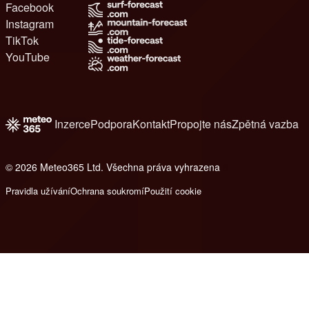
Facebook
Instagram
TikTok
YouTube
Inzerce
Podpora
Kontakt
Propojte nás
Zpětná vazba
© 2026 Meteo365 Ltd. Všechna práva vyhrazena
8
Pravidla užívání
Ochrana soukromí
Použití cookie