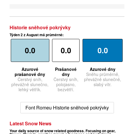
Historie sněhové pokrývky
Týden 2 z August má průměrně:
0.0
0.0
0.0
Azurové
Prašanové
Azurové dny
prašanové dny
dny
Sněhu průměrně,
Čerstvý sníh,
Čerstvý sníh,
převážně slunečně,
převážně slunečno,
polojasno,
slabý vítr.
lehký větřík.
bezvětří.
Font Romeu Historie sněhové pokrývky