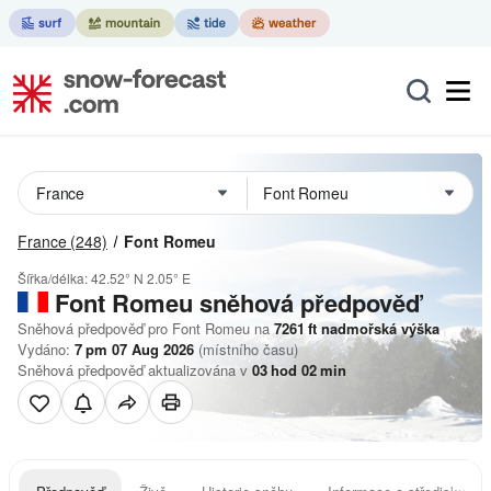
France
(248)
Font Romeu
Šířka/délka:
42.52° N
2.05° E
Font Romeu
sněhová předpověď
Sněhová předpověď pro Font Romeu na
7261
ft
nadmořská výška
Vydáno:
7 pm 07 Aug 2026
(místního času)
Sněhová předpověď aktualizována v
03
hod
02
min