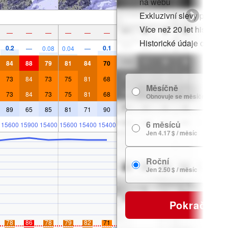
na webu
Exkluzivní slevy pro čle
Více než 20 let historie
—
—
—
—
—
—
Historické údaje o sněh
0.2
0.1
—
0.08
0.04
—
84
88
79
81
84
70
73
84
73
75
81
68
Měsíčně
73
84
73
75
81
68
Obnovuje se měsíčně
89
65
85
81
71
90
6 měsíců
15600
15900
15400
15600
15400
15400
Jen 4.17 $ / měsíc
Roční
Jen 2.50 $ / měsíc
Pokračovat
78
86
78
79
82
71