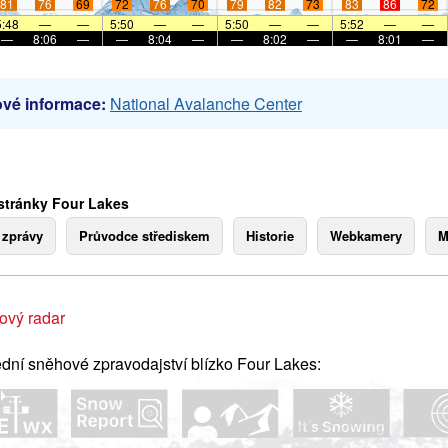
81
76
69
72
76
70
79
82
73
83
86
72
5:48
—
—
5:50
—
—
5:50
—
—
5:52
—
—
—
8:06
—
—
8:04
—
—
8:02
—
—
8:01
—
vé informace:
National Avalanche Center
stránky Four Lakes
 zprávy
Průvodce střediskem
Historie
Webkamery
M
ový radar
dní sněhové zpravodajství blízko Four Lakes: