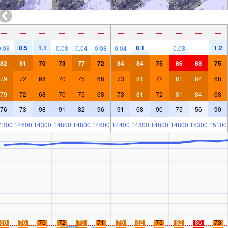
—
—
—
—
—
—
—
—
—
—
—
—
0.5
1.1
0.1
1.2
0.08
0.08
0.04
0.08
0.04
—
0.08
—
82
81
70
73
77
72
84
84
75
86
88
75
79
72
68
70
75
68
73
81
72
81
84
68
79
72
68
70
75
68
73
81
72
81
84
68
76
73
98
91
82
96
91
68
90
75
56
90
4300
14600
14300
14800
14800
14600
14400
14800
14800
14800
15300
15100
80
76
70
72
76
71
79
82
75
82
86
73