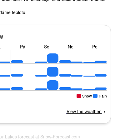
dáme teplotu.
our Lakes forecast at
Snow-Forecast.com