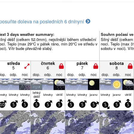
posuňte doleva na posledních 6 dní
nyní
ext 3 days weather summary:
Souhrn počasí ve
ilný déšť (celkem 52.0mm), nejsilnější během středeční
Silný déšť (celkem
oci. Teplo (max 29°C v pátek ráno, min 20°C ve středu v
noci. Teplo (max 3
oci). Vítr bude převážně slabý.
sobotu v noci). Vít
středa
čtvrtek
pátek
sobota
5
6
7
8
dop.
odp.
noc
dop.
odp.
noc
dop.
odp.
noc
dop.
odp.
noc
lehký
lesky
blesky
blesky
blesky
déšť
blesky
blesky
jasno
blesky
jasno
déšť
déšť
10
5
5
5
5
5
5
5
5
5
5
5