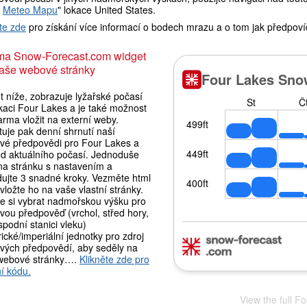
t
Meteo Mapu
" lokace United States.
te zde
pro získání více informací o bodech mrazu a o tom jak předpoví
ma Snow-Forecast.com widget
aše webové stránky
 níže, zobrazuje lyžařské počasí
kaci Four Lakes a je také možnost
rma vložit na externí weby.
uje pak denní shrnutí naší
vé předpovědi pro Four Lakes a
ed aktuálního počasí. Jednoduše
 na stránku s nastavením a
dujte 3 snadné kroky. Vezměte html
vložte ho na vaše vlastní stránky.
e si vybrat nadmořskou výšku pro
vou předpověď (vrchol, střed hory,
podní stanici vleku)
ické/imperiální jednotky pro zdroj
vých předpovědí, aby seděly na
webové stránky….
Klikněte zde pro
í kódu.
View the full F