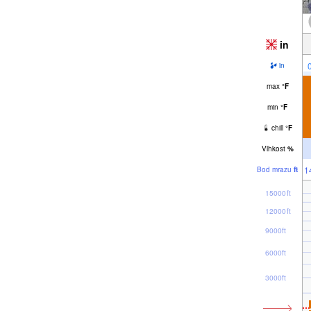
in
in
max
°
F
min
°
F
chill
°
F
Vlhkost
%
1
Bod mrazu
ft
15000ft
12000ft
9000ft
6000ft
3000ft