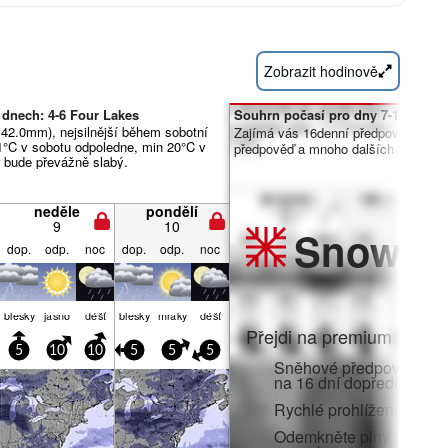
Zobrazit hodinově
 dnech: 4-6 Four Lakes
Souhrn počasí pro dny 7-16:
 42.0mm), nejsilnější během sobotní
Zajímá vás 16denní předpověď? Od
1°C v sobotu odpoledne, min 20°C v
předpověď a mnoho dalších funkcí č
r bude převážně slabý.
neděle
pondělí
9
10
Snow
Pr
dop.
odp.
noc
dop.
odp.
noc
blesky
jasno
déšť
blesky
mraky
déšť
Přejdi na premium a zato
5
10
10
5
5
5
Sněhové předpovědi po 
na 16 dní dopředu
Rychlé prohlížení bez r
Odemkněte plný přístup v