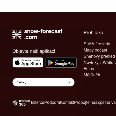
Prohlídka
Sněžní rezorty
Mapy počasí
Objevte naši aplikaci
Sněhový přehled
Novinky z White
Fotos
MůjSněh
Inzerce
Podpora
Kontakt
Propojte nás
Zpětná v