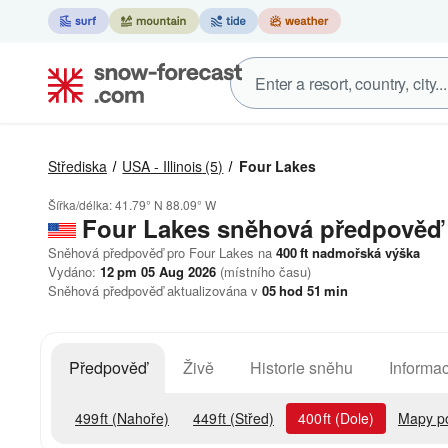
Střediska
USA - Illinois
(5)
Four Lakes
Šířka/délka:
41.79° N
88.09° W
Four Lakes
sněhová předpověď
Sněhová předpověď pro Four Lakes na
400
ft
nadmořská výška
Vydáno:
12 pm 05 Aug 2026
(místního času)
Sněhová předpověď aktualizována v
05
hod
51
min
Předpověď
Živě
Historie sněhu
Informac
499
ft
(Nahoře)
449
ft
(Střed)
400
ft
(Dole)
Mapy p