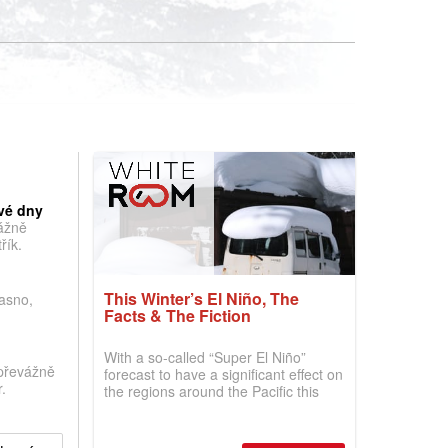
vé dny
vážně
řík.
This Winter’s El Niño, The
jasno,
Facts & The Fiction
With a so-called “Super El Niño”
převážně
forecast to have a significant effect on
.
the regions around the Pacific this
winter, the question skiers are asking
is simple: book now or wait, and
where are the best odds?