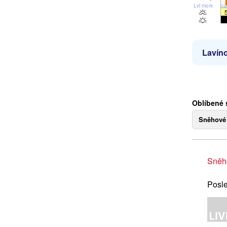
Lvl moře
Lavíno
Oblíbené 
Sněhové
Sněh
Posle