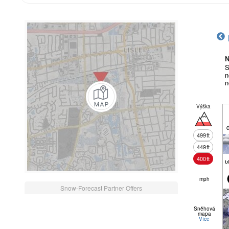
N
S
n
n
Výška
499
ft
449
ft
400
ft
b
mph
Snow-Forecast Partner Offers
Sněhová
mapa
Více