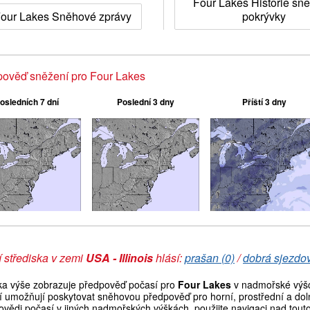
Four Lakes Historie sn
our Lakes Sněhové zprávy
pokrývky
ověď sněžení pro Four Lakes
osledních 7 dní
Poslední 3 dny
Příští 3 dny
 střediska v zemi
USA - Illinois
hlásí:
prašan (0)
/
dobrá sjezdov
ka výše zobrazuje předpověď počasí pro
Four Lakes
v nadmořské výšc
í umožňují poskytovat sněhovou předpověď pro horní, prostřední a doln
vědi počasí v jiných nadmořských výškách, použijte navigaci nad tout