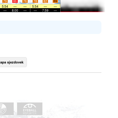
79
86
76
78
82
69
5:54
—
—
5:54
—
—
—
8:00
—
—
7:59
—
apa sjezdovek