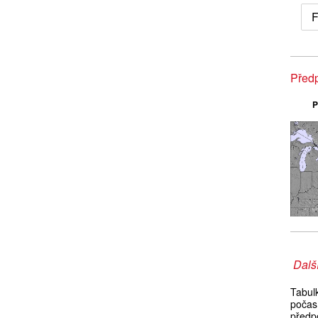
F
Předp
P
Další
Tabul
počas
předpo