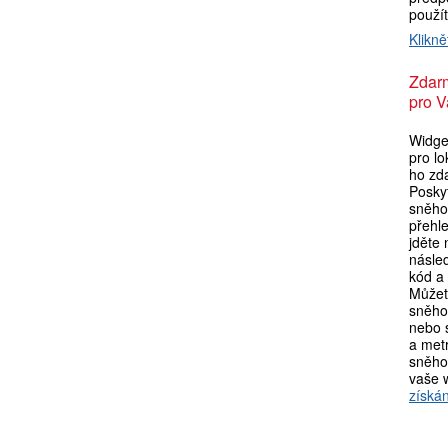
použí
Klikně
Zdar
pro V
Widget
pro lo
ho zda
Poskyt
sněho
přehl
jděte
násle
kód a 
Můžet
sněho
nebo s
a metr
sněho
vaše 
získán