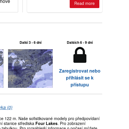
ěhové
Read more
Další 3 - 6 dní
Dalších 6 - 9 dní
Zaregistrovat nebo
přihlásit se k
přístupu
ka (0)
e 122 m. Naše sofistikované modely pro předpovídaní
í stanice střediska
Four Lakes
. Pro zobrazení
o tabulkou. Pro rozsáhlejší informace o počasí můžete