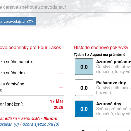
 čerstvé sněhové zpravodajství
at zpravodajství
ové podmínky pro Four Lakes
Historie sněhové pokrývky
Týden 1 z August má průměrně:
bka sněhu nahoře:
—
Azurové prašano
0.0
Čerstvý sníh, pře
slunečno, lehký vět
ka sněhu dole:
—
Prašanové dny
ka čerstvého
—
0.0
Čerstvý sníh, polo
u:
bezvětří.
17 Mar
Azurové dny
dní sněžení:
2026
0.0
Sněhu průměrně, 
slunečně, slabý vítr
 střediska v zemi
USA - Illinois
prašan (0)
/
dobrá sjezdovka (0)