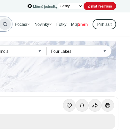
Získat Prémium
Měrné jednotky
Počasí
Novinky
Fotky
Můj
Sněh
Přihlásit