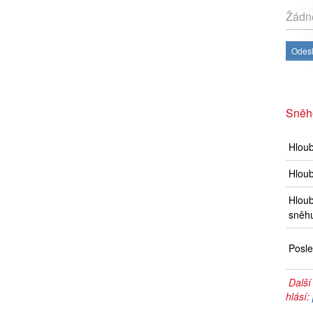
Žádné
Odesl
Sněh
Hlou
Hloub
Hloub
sněh
Posle
Další
hlásí: