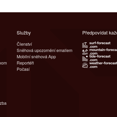
Služby
Předpovídat kaž
Členství
Sněhová upozornění emailem
Mobilní sněhová App
room
Reportéři
Počasí
azba