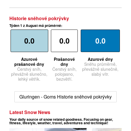
Historie sněhové pokrývky
Týden 1 z August má průměrně:
0.0
0.0
0.0
Azurové
Prašanové
Azurové dny
prašanové dny
dny
Sněhu průměrně,
Čerstvý sníh,
Čerstvý sníh,
převážně slunečně,
převážně slunečno,
polojasno,
slabý vítr.
lehký větřík.
bezvětří.
Gluringen - Goms Historie sněhové pokrývky