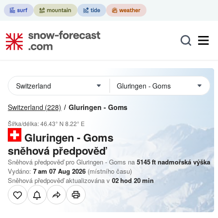
Switzerland
(228)
Gluringen - Goms
Šířka/délka:
46.43° N
8.22° E
Gluringen - Goms
sněhová předpověď
Sněhová předpověď pro Gluringen - Goms na
5145
ft
nadmořská výška
Vydáno:
7 am 07 Aug 2026
(místního času)
Sněhová předpověď aktualizována v
02
hod
20
min