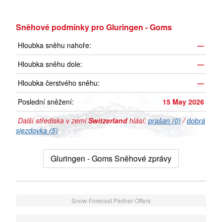
Sněhové podmínky pro Gluringen - Goms
Hloubka sněhu nahoře:
—
Hloubka sněhu dole:
—
Hloubka čerstvého sněhu:
—
Poslední sněžení:
15 May 2026
Další střediska v zemi
Switzerland
hlásí:
prašan (0)
/
dobrá
sjezdovka (5)
Gluringen - Goms Sněhové zprávy
Snow-Forecast Partner Offers