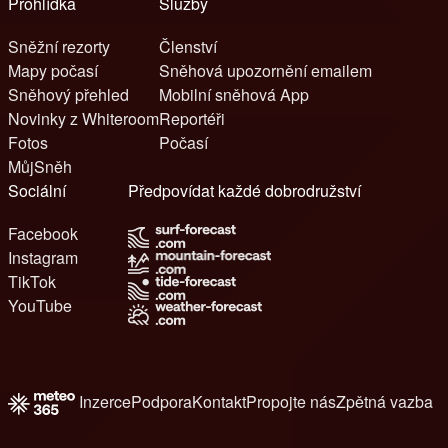
Prohlídka
Služby
Sněžní rezorty
Členství
Mapy počasí
Sněhová upozornění emailem
Sněhový přehled
Mobilní sněhová App
Novinky z Whiteroom
Reportéři
Fotos
Počasí
MůjSněh
Sociální
Předpovídat každé dobrodružství
Facebook
Instagram
TikTok
YouTube
Inzerce
Podpora
Kontakt
Propojte nás
Zpětná vazba