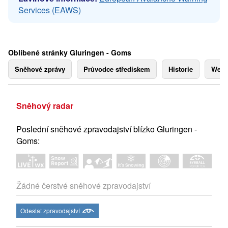
Services (EAWS)
Oblíbené stránky Gluringen - Goms
Sněhové zprávy
Průvodce střediskem
Historie
Webk
Sněhový radar
Poslední sněhové zpravodajství blízko Gluringen -
Goms:
Žádné čerstvé sněhové zpravodajství
Odeslat zpravodajství