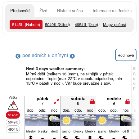
Předpověď
Živě
Historie sněhu
Informace o středisku
5145
ft
(Nahoře)
5049
ft
(Střed)
4954
ft
(Dole)
Mapy počasí
posledních 6 dní
nyní
Hodinově
Next 3 days weather summary:
So
Mírný déšť (celkem 16.0mm), nejsilnější v pátek
Sil
odpoledne. Teplo (max 22°C v sobotu odpoledne, min
stř
15°C v pátek v noci). Vítr bude převážně slabý.
odp
pře
Výška
pátek
sobota
neděle
7
8
9
dop.
odp.
noc
dop.
odp.
noc
dop.
odp.
noc
do
5145
ft
5049
ft
4954
ft
blesky
blesky
déšť
jasno
blesky
blesky
jasno
blesky
déšť
ble