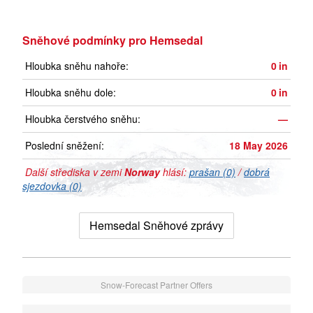
Sněhové podmínky pro Hemsedal
Hloubka sněhu nahoře:
0
in
Hloubka sněhu dole:
0
in
Hloubka čerstvého sněhu:
—
Poslední sněžení:
18 May 2026
Další střediska v zemi
Norway
hlásí:
prašan (0)
/
dobrá
sjezdovka (0)
Hemsedal Sněhové zprávy
Snow-Forecast Partner Offers