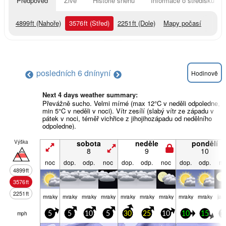
Předpověď
Živě
Historie sněhu
Informace o středisku
4899
ft
(Nahoře)
3576
ft
(Střed)
2251
ft
(Dole)
Mapy počasí
posledních 6 dní
nyní
Hodinově
Next 4 days weather summary:
Převážně sucho. Velmi mírné (max 12°C v neděli odpoledne,
min 5°C v neděli v noci). Vítr zesílí (slabý vítr ze západu v
pátek v noci, téměř vichřice z jihojihozápadu od nedělního
odpoledne).
Výška
sobota
neděle
pondělí
8
9
10
noc
dop.
odp.
noc
dop.
odp.
noc
dop.
odp.
no
4899
ft
3576
ft
2251
ft
mraky
mraky
mraky
mraky
mraky
mraky
mraky
mraky
mraky
jas
mph
5
5
10
5
30
25
10
10
15
1