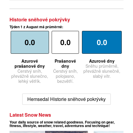
Historie sněhové pokrývky
Týden 1 z August má průměrně:
0.0
0.0
0.0
Azurové
Prašanové
Azurové dny
prašanové dny
dny
Sněhu průměrně,
Čerstvý sníh,
Čerstvý sníh,
převážně slunečně,
převážně slunečno,
polojasno,
slabý vítr.
lehký větřík.
bezvětří.
Hemsedal Historie sněhové pokrývky