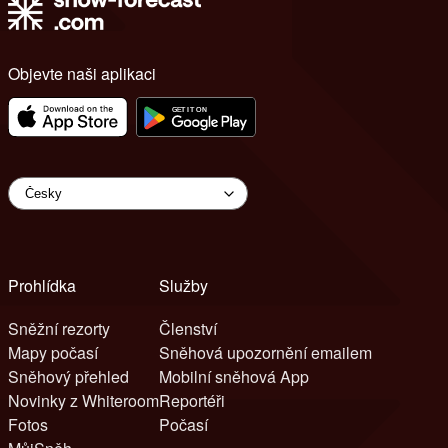
Objevte naši aplikaci
Prohlídka
Služby
Sněžní rezorty
Členství
Mapy počasí
Sněhová upozornění emailem
Sněhový přehled
Mobilní sněhová App
Novinky z Whiteroom
Reportéři
Fotos
Počasí