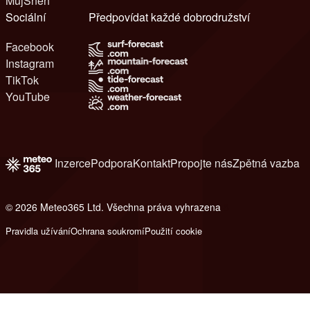
MůjSněh
Sociální
Předpovídat každé dobrodružství
Facebook
Instagram
TikTok
YouTube
Inzerce
Podpora
Kontakt
Propojte nás
Zpětná vazba
© 2026 Meteo365 Ltd. Všechna práva vyhrazena
8
Pravidla užívání
Ochrana soukromí
Použití cookie