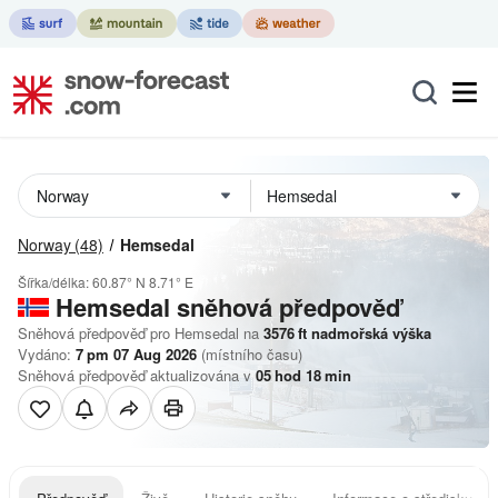
Norway
(48)
Hemsedal
Šířka/délka:
60.87° N
8.71° E
Hemsedal
sněhová předpověď
Sněhová předpověď pro Hemsedal na
3576
ft
nadmořská výška
Vydáno:
7 pm 07 Aug 2026
(místního času)
Sněhová předpověď aktualizována v
05
hod
18
min