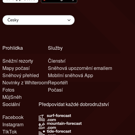
Prohlídka
Služby
Sněžní rezorty
Členství
Mapy počasí
Sněhová upozornění emailem
Sněhový přehled
Mobilní sněhová App
Novinky z Whiteroom
Reportéři
Fotos
Počasí
MůjSněh
Sociální
Předpovídat každé dobrodružství
Facebook
Instagram
TikTok