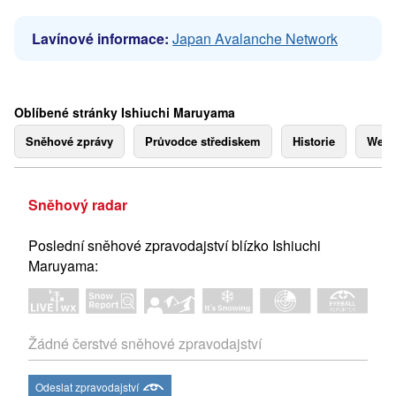
Lavínové informace:
Japan Avalanche Network
Oblíbené stránky Ishiuchi Maruyama
Sněhové zprávy
Průvodce střediskem
Historie
Webk
Sněhový radar
Poslední sněhové zpravodajství blízko Ishiuchi
Maruyama:
Žádné čerstvé sněhové zpravodajství
Odeslat zpravodajství