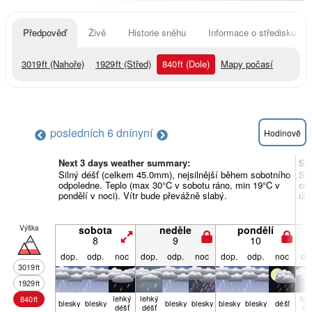
Předpověď
Živě
Historie sněhu
Informace o středisku
3019
ft
(Nahoře)
1929
ft
(Střed)
840
ft
(Dole)
Mapy počasí
posledních 6 dní
nyní
Hodinově
Next 3 days weather summary:
So
Silný déšť (celkem 45.0mm), nejsilnější během sobotního
Sil
odpoledne. Teplo (max 30°C v sobotu ráno, min 19°C v
odp
pondělí v noci). Vítr bude převážně slabý.
úte
Výška
sobota
neděle
pondělí
8
9
10
dop.
odp.
noc
dop.
odp.
noc
dop.
odp.
noc
do
3019
ft
1929
ft
lehký
lehký
leh
840
ft
blesky
blesky
blesky
blesky
blesky
blesky
déšť
déšť
déšť
dé