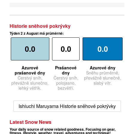
Historie sněhové pokrývky
Týden 2 z August má průměrně:
0.0
0.0
0.0
Azurové
Prašanové
Azurové dny
prašanové dny
dny
Sněhu průměrně,
Čerstvý sníh,
Čerstvý sníh,
převážně slunečně,
převážně slunečno,
polojasno,
slabý vítr.
lehký větřík.
bezvětří.
Ishiuchi Maruyama Historie sněhové pokrývky