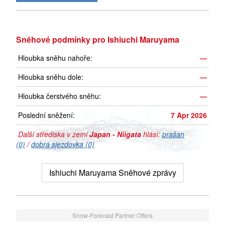
Sněhové podmínky pro Ishiuchi Maruyama
Hloubka sněhu nahoře:
—
Hloubka sněhu dole:
—
Hloubka čerstvého sněhu:
—
Poslední sněžení:
7 Apr 2026
Další střediska v zemi
Japan - Niigata
hlásí:
prašan
(0)
/
dobrá sjezdovka (0)
Ishiuchi Maruyama Sněhové zprávy
Snow-Forecast Partner Offers