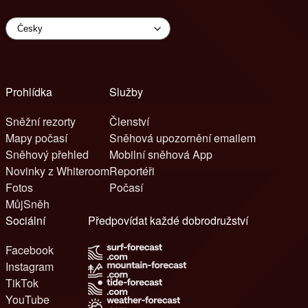
Prohlídka
Služby
Sněžní rezorty
Členství
Mapy počasí
Sněhová upozornění emailem
Sněhový přehled
Mobilní sněhová App
Novinky z Whiteroom
Reportéři
Fotos
Počasí
MůjSněh
Sociální
Předpovídat každé dobrodružství
Facebook
Instagram
TikTok
YouTube