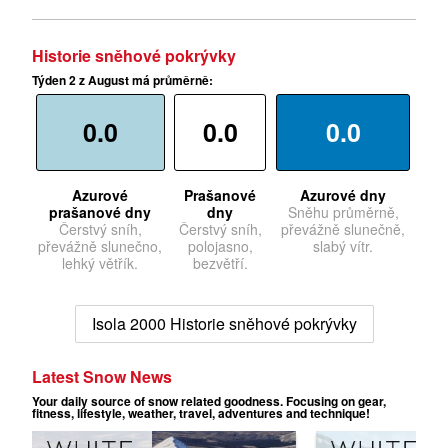
Historie sněhové pokrývky
Týden 2 z August má průměrně:
0.0
0.0
0.0
Azurové
Prašanové
Azurové dny
prašanové dny
dny
Sněhu průměrně,
Čerstvý sníh,
Čerstvý sníh,
převážně slunečně,
převážně slunečno,
polojasno,
slabý vítr.
lehký větřík.
bezvětří.
Isola 2000 Historie sněhové pokrývky