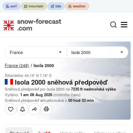
France
(248)
Isola 2000
Šířka/délka:
44.19° N
7.16° E
Isola 2000
sněhová předpověď
Sněhová předpověď pro Isola 2000 na
7235
ft
nadmořská výška
Vydáno:
1 am 08 Aug 2026
(místního času)
Sněhová předpověď aktualizována v
00
hod
33
min