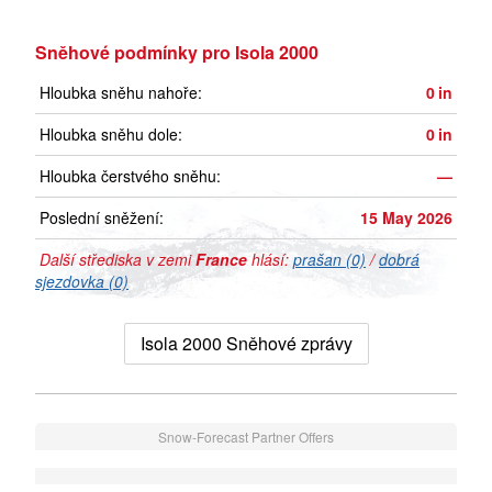
Sněhové podmínky pro Isola 2000
Hloubka sněhu nahoře:
0
in
Hloubka sněhu dole:
0
in
Hloubka čerstvého sněhu:
—
Poslední sněžení:
15 May 2026
Další střediska v zemi
France
hlásí:
prašan (0)
/
dobrá
sjezdovka (0)
Isola 2000 Sněhové zprávy
Snow-Forecast Partner Offers