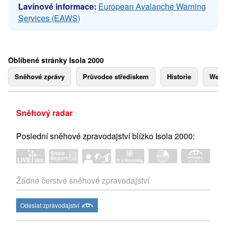
Lavínové informace:
European Avalanche Warning
Services (EAWS)
Oblíbené stránky Isola 2000
Sněhové zprávy
Průvodce střediskem
Historie
Webk
Sněhový radar
Poslední sněhové zpravodajství blízko Isola 2000:
Žádné čerstvé sněhové zpravodajství
Odeslat zpravodajství