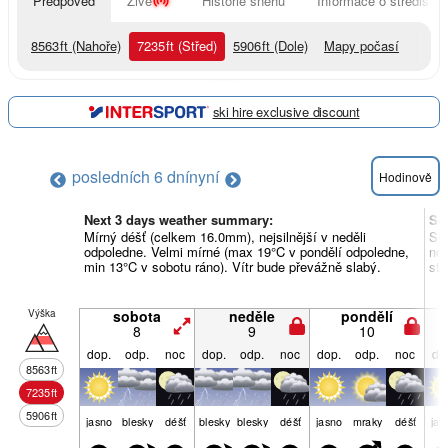
Předpověď
Živě
Historie sněhu
Informace o středisku
8563
ft
(Nahoře)
7235
ft
(Střed)
5906
ft
(Dole)
Mapy počasí
ski hire exclusive discount
posledních 6 dní
nyní
Hodinově
Next 3 days weather summary:
So
Mírný déšť (celkem 16.0mm), nejsilnější v neděli
Sil
odpoledne. Velmi mírné (max 19°C v pondělí odpoledne,
noc
min 13°C v sobotu ráno). Vítr bude převážně slabý.
stř
Výška
sobota
neděle
pondělí
8
9
10
dop.
odp.
noc
dop.
odp.
noc
dop.
odp.
noc
do
8563
ft
7235
ft
5906
ft
jasno
blesky
déšť
blesky
blesky
déšť
jasno
mraky
déšť
jas