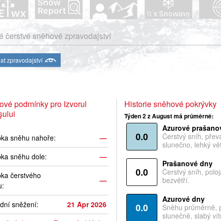
 čerstvé sněhové zpravodajství
at zpravodajství
vé podmínky pro Izvorul
Historie sněhové pokrývky
ului
Týden 2 z August má průměrně:
Azurové prašano
0.0
Čerstvý sníh, pře
bka sněhu nahoře:
—
slunečno, lehký vět
ka sněhu dole:
—
Prašanové dny
0.0
Čerstvý sníh, polo
ka čerstvého
—
bezvětří.
u:
Azurové dny
dní sněžení:
21 Apr 2026
0.0
Sněhu průměrně, 
slunečně, slabý vítr