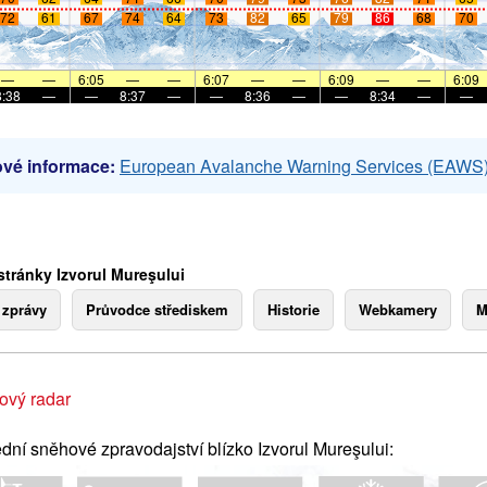
72
61
67
74
64
73
82
65
79
86
68
70
—
—
6:05
—
—
6:07
—
—
6:09
—
—
6:09
8:38
—
—
8:37
—
—
8:36
—
—
8:34
—
—
vé informace:
European Avalanche Warning Services (EAWS
stránky Izvorul Mureşului
 zprávy
Průvodce střediskem
Historie
Webkamery
M
ový radar
dní sněhové zpravodajství blízko Izvorul Mureşului: