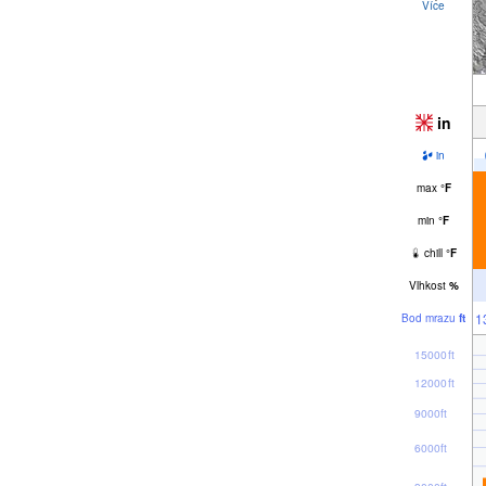
Více
in
in
max
°
F
min
°
F
chill
°
F
Vlhkost
%
1
Bod mrazu
ft
15000ft
12000ft
9000ft
6000ft