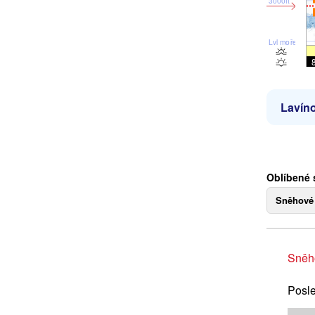
3000ft
Lvl moře
Lavíno
Oblíbené 
Sněhové
Sněh
Posle