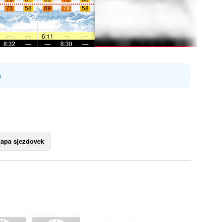
73
58
69
78
58
—
—
6:11
—
—
8:32
—
—
8:30
—
)
apa sjezdovek