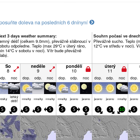
posuňte doleva na posledních 6 dní
nyní
ext 3 days weather summary:
Souhrn počasí ve dnech:
emný déšť (celkem 9.0mm), převážně slábnoucí v
Převážně sucho. Teplo (m
obotu odpoledne. Teplo (max 29°C v úterý ráno,
12°C ve středu v noci). V
in 14°C v sobotu v noci). Vítr bude převážně
labý.
So
neděle
pondělí
úterý
8
9
10
11
odp.
noc
dop.
odp.
noc
dop.
odp.
noc
dop.
odp.
noc
dop.
lehký
lesky
mraky
mraky
mraky
mraky
jasno
jasno
jasno
jasno
mraky
jasno
déšť
5
5
5
5
5
5
5
5
5
5
10
5