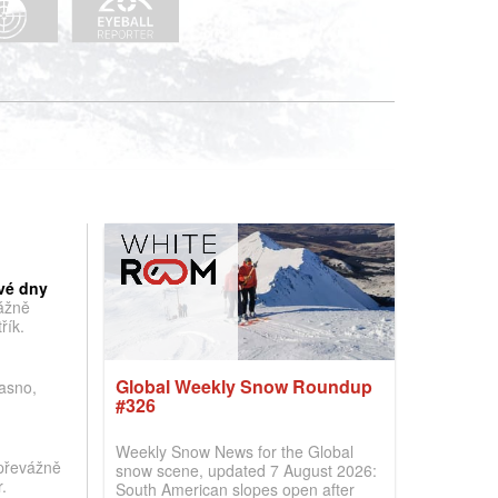
vé dny
vážně
řík.
Global Weekly Snow Roundup
jasno,
#326
Weekly Snow News for the Global
převážně
snow scene, updated 7 August 2026:
.
South American slopes open after