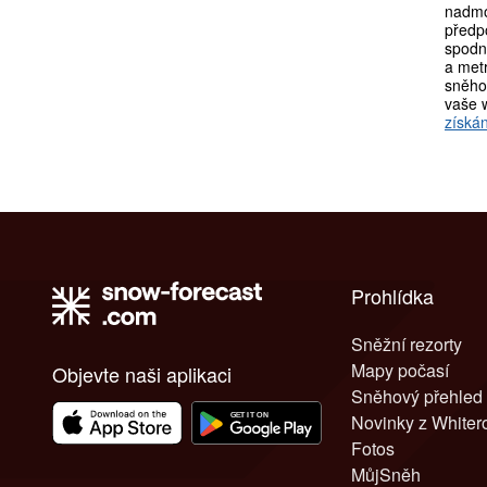
nadmo
předpo
spodní
a metr
sněho
vaše 
získán
Prohlídka
Sněžní rezorty
Mapy počasí
Objevte naši aplikaci
Sněhový přehled
Novinky z White
Fotos
MůjSněh