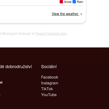
rul Mureşului forecast at
Snow-Forecast.com
dé dobrodružství
Sociální
Facebook
Instagram
TikTok
YouTube