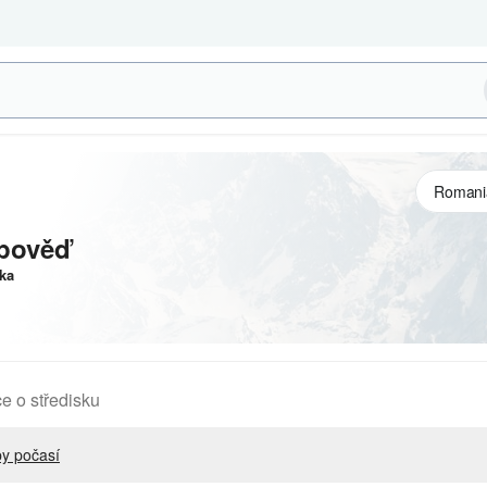
pověď
ka
e o středisku
y počasí