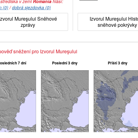
 střediska v zemi
Romania
hlásí:
n (0)
/
dobrá sjezdovka (0)
Izvorul Mureşului Sněhové
Izvorul Mureşului Hist
zprávy
sněhové pokrývky
ověď sněžení pro Izvorul Mureşului
osledních 7 dní
Poslední 3 dny
Příští 3 dny