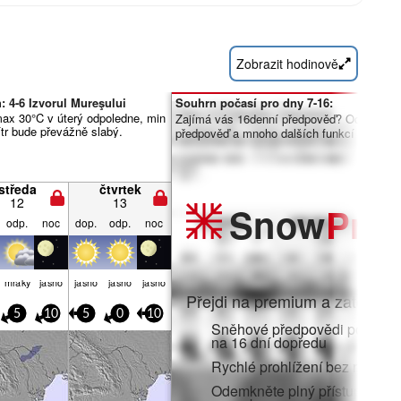
Zobrazit hodinově
 4-6 Izvorul Mureşului
Souhrn počasí pro dny 7-16:
ax 30°C v úterý odpoledne, min
Zajímá vás 16denní předpověď? Odemknět
ítr bude převážně slabý.
předpověď a mnoho dalších funkcí členstv
středa
čtvrtek
12
13
Snow
Pro
odp.
noc
dop.
odp.
noc
mraky
jasno
jasno
jasno
jasno
Přejdi na premium a zatoč do:
5
10
5
0
10
Sněhové předpovědi po hodi
na 16 dní dopředu
Rychlé prohlížení bez reklam
Odemkněte plný přístup v aplik