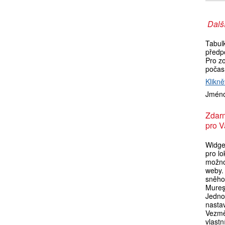
Další
Tabul
předp
Pro zo
počas
Klikně
Jméno
Zdar
pro V
Widget
pro lo
možno
weby. 
sněho
Mureşu
Jedno
nasta
Vezmě
vlastn