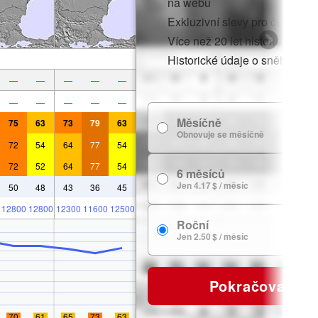
na webu
Exkluzivní slevy pro členy
Více než 20 let historie sněhu
Historické údaje o sněhu
—
—
—
—
—
—
—
—
—
—
Měsíčně
75
63
73
79
63
7
Obnovuje se měsíčně
72
54
64
77
54
72
52
64
77
54
6 měsíců
24
Jen 4.17 $ / měsíc
50
48
43
36
45
12800
12800
12300
11600
12500
Roční
29
Jen 2.50 $ / měsíc
Pokračovat
70
61
65
73
63