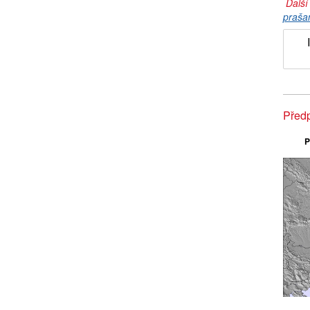
Další
praša
Předp
P