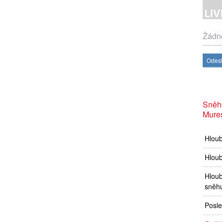
Žádné
Odesl
Sněho
Mureş
Hlou
Hloub
Hloub
sněh
Posle