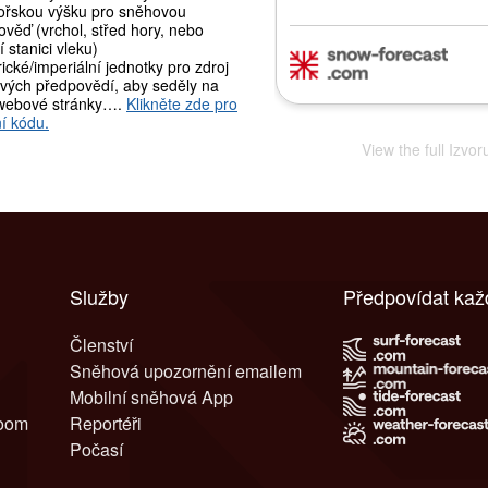
řskou výšku pro sněhovou
věď (vrchol, střed hory, nebo
 stanici vleku)
ické/imperiální jednotky pro zdroj
vých předpovědí, aby seděly na
webové stránky….
Klikněte zde pro
í kódu.
View the full Izvo
Služby
Předpovídat kaž
Členství
Sněhová upozornění emailem
Mobilní sněhová App
room
Reportéři
Počasí