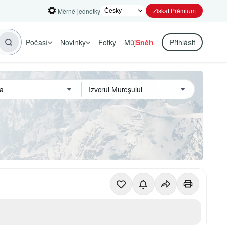
Získat Prémium
Měrné jednotky
Počasí
Novinky
Fotky
Můj
Sněh
Přihlásit