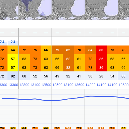
—
—
—
—
—
—
—
—
—
—
—
—
0.2
0.2
—
—
—
—
—
—
—
—
—
—
72
64
72
75
66
79
82
70
84
86
73
73
72
57
63
73
63
66
82
61
73
86
63
66
72
57
63
73
63
66
82
61
73
86
63
66
72
92
68
52
56
49
32
41
38
28
54
66
3300
13300
12800
13100
12500
12500
13100
13600
14300
14100
14100
13600
70
62
64
71
66
70
79
73
76
82
71
65