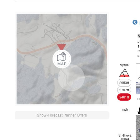
N
J
s
m
s
Výška
2953
ft
2707
ft
2461
ft
b
mph
Snow-Forecast Partner Offers
Sněhová
mapa