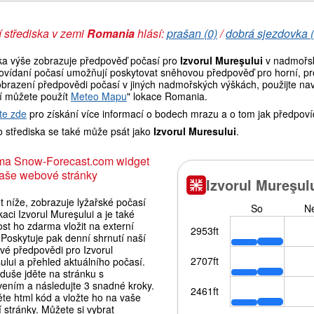
 střediska v zemi
Romania
hlásí:
prašan (0)
/
dobrá sjezdovka (
ka výše zobrazuje předpověď počasí pro
Izvorul Mureşului
v nadmořsk
ovídaní počasí umožňují poskytovat sněhovou předpověď pro horní, pro
brazení předpovědi počasí v jiných nadmořských výškách, použijte navi
í můžete použít
Meteo Mapu
" lokace Romania.
te zde
pro získání více informací o bodech mrazu a o tom jak předpoví
 střediska se také může psát jako
Izvorul Muresului
.
ma Snow-Forecast.com widget
aše webové stránky
 níže, zobrazuje lyžařské počasí
kaci Izvorul Mureşului a je také
st ho zdarma vložit na externí
Poskytuje pak denní shrnutí naší
vé předpovědi pro Izvorul
lui a přehled aktuálního počasí.
duše jděte na stránku s
vením a následujte 3 snadné kroky.
te html kód a vložte ho na vaše
í stránky. Můžete si vybrat