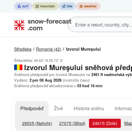
Střediska
Romania
(42)
Izvorul Mureşului
Šířka/délka:
46.62° N
25.72° E
Izvorul Mureşului
sněhová před
Sněhová předpověď pro Izvorul Muresului na
2461
ft
nadmořská výš
Vydáno:
2 pm 08 Aug 2026
(místního času)
Sněhová předpověď aktualizována v
03
hod
16
min
Předpověď
Živě
Historie sněhu
Informac
2953
ft
(Nahoře)
2707
ft
(Střed)
2461
ft
(Dole)
Map