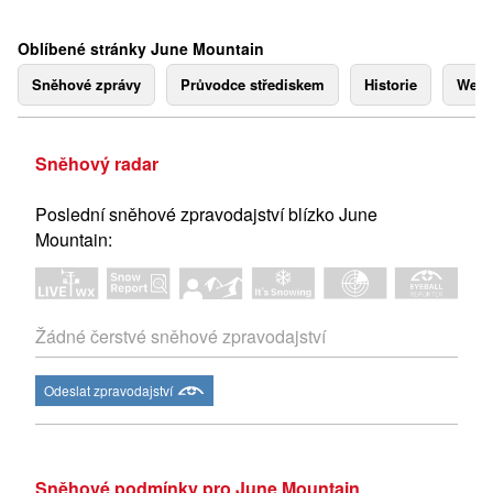
Oblíbené stránky June Mountain
Sněhové zprávy
Průvodce střediskem
Historie
Webk
Sněhový radar
Poslední sněhové zpravodajství blízko June
Mountain:
Žádné čerstvé sněhové zpravodajství
Odeslat zpravodajství
Sněhové podmínky pro June Mountain