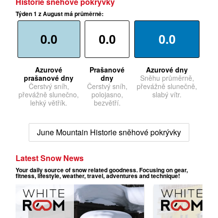
Historie sněhové pokrývky
Týden 1 z August má průměrně:
0.0
0.0
0.0
Azurové
Prašanové
Azurové dny
prašanové dny
dny
Sněhu průměrně,
Čerstvý sníh,
Čerstvý sníh,
převážně slunečně,
převážně slunečno,
polojasno,
slabý vítr.
lehký větřík.
bezvětří.
June Mountain Historie sněhové pokrývky