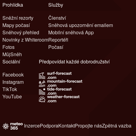
Prohlídka
Služby
Sněžní rezorty
Členství
Mapy počasí
Sněhová upozornění emailem
Sněhový přehled
Mobilní sněhová App
Novinky z Whiteroom
Reportéři
Fotos
Počasí
MůjSněh
Sociální
Předpovídat každé dobrodružství
Facebook
Instagram
TikTok
YouTube
Inzerce
Podpora
Kontakt
Propojte nás
Zpětná vazba