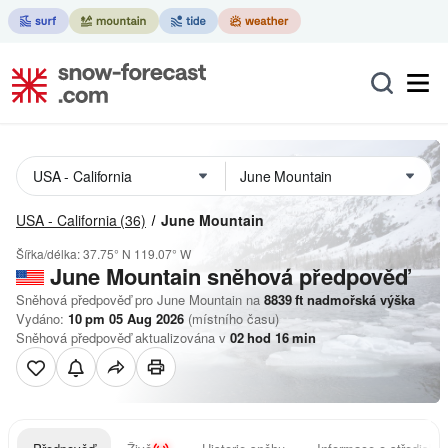
USA - California
(36)
June Mountain
Šířka/délka:
37.75° N
119.07° W
June Mountain
sněhová předpověď
Sněhová předpověď pro June Mountain na
8839
ft
nadmořská výška
Vydáno:
10 pm 05 Aug 2026
(místního času)
Sněhová předpověď aktualizována v
02
hod
16
min