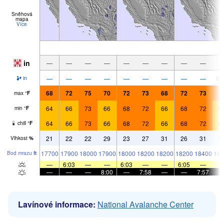
Sněhová
mapa
Více
in
—
—
—
—
—
—
—
—
—
—
—
—
—
—
—
—
—
—
0.
in
68
72
75
70
72
73
68
72
73
7
max
°
F
64
66
73
66
68
72
66
68
72
6
min
°
F
64
66
73
66
68
72
66
68
72
6
chill
°
F
21
22
22
29
23
27
31
26
31
3
Vlhkost
%
17700
17900
18000
17900
18000
18200
18200
18200
18400
180
Bod mrazu
ft
—
6:03
—
—
6:03
—
—
6:05
—
—
—
—
8:00
—
7:58
—
—
7:57
Lavínové informace:
National Avalanche Center