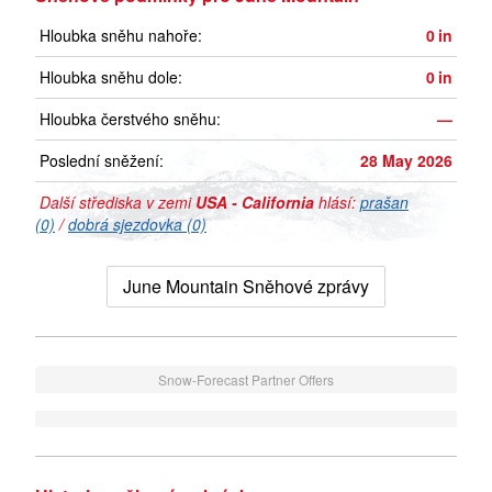
Hloubka sněhu nahoře:
0
in
Hloubka sněhu dole:
0
in
Hloubka čerstvého sněhu:
—
Poslední sněžení:
28 May 2026
Další střediska v zemi
USA - California
hlásí:
prašan
(0)
/
dobrá sjezdovka (0)
June Mountain Sněhové zprávy
Snow-Forecast Partner Offers