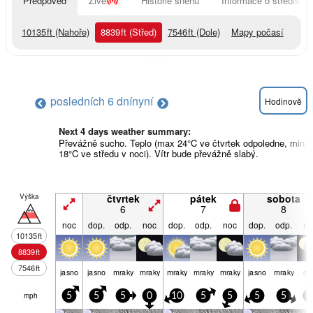
Předpověď
Živě
Historie sněhu
Informace o středisku
10135
ft
(Nahoře)
8839
ft
(Střed)
7546
ft
(Dole)
Mapy počasí
posledních 6 dní
nyní
Hodinově
Next 4 days weather summary:
Převážně sucho. Teplo (max 24°C ve čtvrtek odpoledne, min
18°C ve středu v noci). Vítr bude převážně slabý.
Výška
čtvrtek
pátek
sobota
6
7
8
noc
dop.
odp.
noc
dop.
odp.
noc
dop.
odp.
no
10135
ft
8839
ft
7546
ft
jasno
jasno
mraky
mraky
mraky
mraky
mraky
jasno
mraky
dé
mph
5
5
5
0
10
5
5
5
5
0