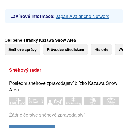
Lavínové informace:
Japan Avalanche Network
Oblíbené stránky Kazawa Snow Area
Sněhové zprávy
Průvodce střediskem
Historie
Webk
Sněhový radar
Poslední sněhové zpravodajství blízko Kazawa Snow
Area:
Žádné čerstvé sněhové zpravodajství