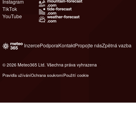
Instagram
TikTok
YouTube
Inzerce
Podpora
Kontakt
Propojte nás
Zpětná vazba
© 2026 Meteo365 Ltd. Všechna práva vyhrazena
8
Pravidla užívání
Ochrana soukromí
Použití cookie