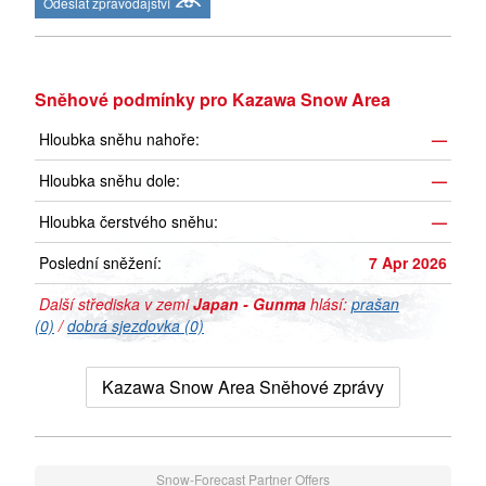
Odeslat zpravodajství
Sněhové podmínky pro Kazawa Snow Area
Hloubka sněhu nahoře:
—
Hloubka sněhu dole:
—
Hloubka čerstvého sněhu:
—
Poslední sněžení:
7 Apr 2026
Další střediska v zemi
Japan - Gunma
hlásí:
prašan
(0)
/
dobrá sjezdovka (0)
Kazawa Snow Area Sněhové zprávy
Snow-Forecast Partner Offers