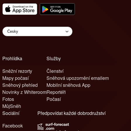
Prohlídka
Služby
Sněžní rezorty
Členství
Mapy počasí
Sněhová upozornění emailem
Sněhový přehled
Mobilní sněhová App
Novinky z Whiteroom
Reportéři
Fotos
Počasí
MůjSněh
Sociální
Předpovídat každé dobrodružství
Facebook