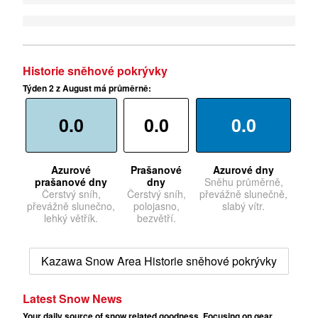
Historie sněhové pokrývky
Týden 2 z August má průměrně:
0.0
0.0
0.0
Azurové
Prašanové
Azurové dny
prašanové dny
dny
Sněhu průměrně,
Čerstvý sníh,
Čerstvý sníh,
převážně slunečně,
převážně slunečno,
polojasno,
slabý vítr.
lehký větřík.
bezvětří.
Kazawa Snow Area Historie sněhové pokrývky