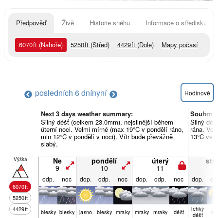
Předpověď
Živě
Historie sněhu
Informace o středisku
6070
ft
(Nahoře)
5250
ft
(Střed)
4429
ft
(Dole)
Mapy počasí
posledních 6 dní
nyní
Hodinově
Next 3 days weather summary:
Souhrn p
Silný déšť (celkem 23.0mm), nejsilnější během
Silný déš
úterní noci. Velmi mírné (max 19°C v pondělí ráno,
rána. Vel
min 12°C v pondělí v noci). Vítr bude převážně
13°C ve s
slabý.
Výška
Ne
pondělí
úterý
stř
9
10
11
1
odp.
noc
dop.
odp.
noc
dop.
odp.
noc
dop.
od
6070
ft
5250
ft
lehký
4429
ft
blesky
blesky
jasno
blesky
mraky
mraky
mraky
déšť
dé
déšť