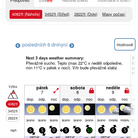
Předpověď
Živě
Historie sněhu
Informace o středisku
4082
ft
(Nahoře)
3452
ft
(Střed)
2822
ft
(Dole)
Mapy počasí
posledních 6 dní
nyní
Hodinově
Next 3 days weather summary:
So
Převážně sucho. Teplo (max 22°C v neděli odpoledne,
Mrh
min 11°C v pátek v noci). Vítr bude převážně slabý.
pon
pře
Výška
pátek
sobota
neděle
7
8
9
dop.
odp.
noc
dop.
odp.
noc
dop.
odp.
noc
do
4082
ft
3452
ft
2822
ft
jasno
jasno
jasno
jasno
jasno
jasno
jasno
mraky
mraky
ble
mph
5
5
0
5
5
10
5
5
5
5