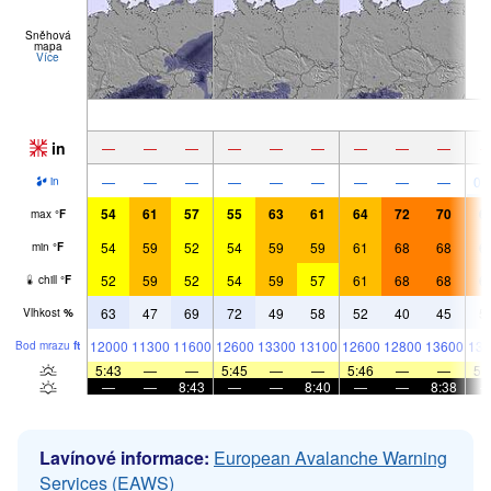
Sněhová
mapa
Více
in
—
—
—
—
—
—
—
—
—
—
—
—
—
—
—
—
—
—
0.
in
54
61
57
55
63
61
64
72
70
6
max
°
F
54
59
52
54
59
59
61
68
68
6
min
°
F
52
59
52
54
59
57
61
68
68
6
chill
°
F
63
47
69
72
49
58
52
40
45
5
Vlhkost
%
12000
11300
11600
12600
13300
13100
12600
12800
13600
130
Bod mrazu
ft
5:43
—
—
5:45
—
—
5:46
—
—
5:
—
—
8:43
—
—
8:40
—
—
8:38
Lavínové informace:
European Avalanche Warning
Services (EAWS)