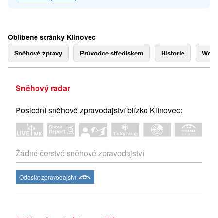
Oblíbené stránky Klínovec
Sněhové zprávy
Průvodce střediskem
Historie
Webk
Sněhový radar
Poslední sněhové zpravodajství blízko Klínovec:
Žádné čerstvé sněhové zpravodajství
Odeslat zpravodajství