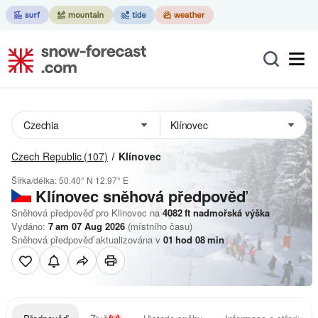
Czech Republic
(107)
Klínovec
Šířka/délka:
50.40° N
12.97° E
Klínovec
sněhová předpověď
Sněhová předpověď pro Klinovec na
4082
ft
nadmořská výška
Vydáno:
7 am 07 Aug 2026
(místního času)
Sněhová předpověď aktualizována v
01
hod
08
min