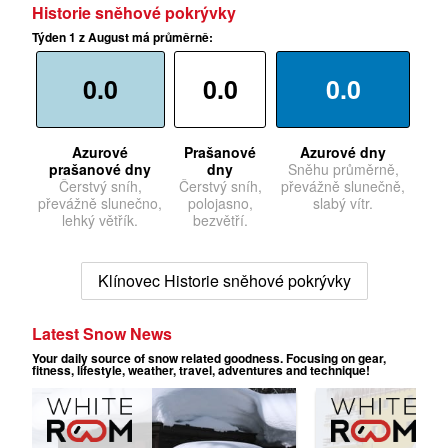
Historie sněhové pokrývky
Týden 1 z August má průměrně:
0.0
0.0
0.0
Azurové
Prašanové
Azurové dny
prašanové dny
dny
Sněhu průměrně,
Čerstvý sníh,
Čerstvý sníh,
převážně slunečně,
převážně slunečno,
polojasno,
slabý vítr.
lehký větřík.
bezvětří.
Klínovec Historie sněhové pokrývky