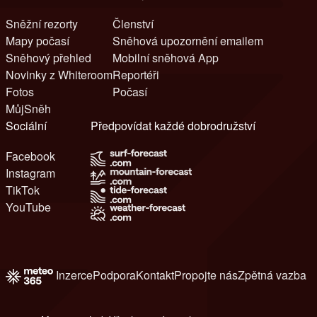
Sněžní rezorty
Členství
Mapy počasí
Sněhová upozornění emailem
Sněhový přehled
Mobilní sněhová App
Novinky z Whiteroom
Reportéři
Fotos
Počasí
MůjSněh
Sociální
Předpovídat každé dobrodružství
Facebook
Instagram
TikTok
YouTube
Inzerce
Podpora
Kontakt
Propojte nás
Zpětná vazba