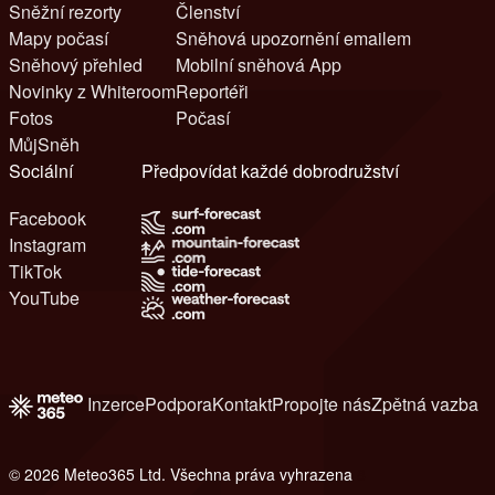
Sněžní rezorty
Členství
Mapy počasí
Sněhová upozornění emailem
Sněhový přehled
Mobilní sněhová App
Novinky z Whiteroom
Reportéři
Fotos
Počasí
MůjSněh
Sociální
Předpovídat každé dobrodružství
Facebook
Instagram
TikTok
YouTube
Inzerce
Podpora
Kontakt
Propojte nás
Zpětná vazba
© 2026 Meteo365 Ltd. Všechna práva vyhrazena
8