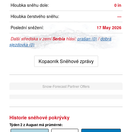
Hloubka sněhu dole:
0
in
Hloubka čerstvého sněhu:
—
Poslední sněžení:
17 May 2026
Další střediska v zemi
Serbia
hlásí:
prašan (0)
/
dobrá
sjezdovka (0)
Kopaonik Sněhové zprávy
Snow-Forecast Partner Offers
Historie sněhové pokrývky
Týden 2 z August má průměrně: