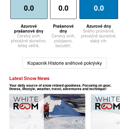
0.0
0.0
0.0
Azurové
Prašanové
Azurové dny
prašanové dny
dny
Sněhu průměrně,
Čerstvý sníh,
Čerstvý sníh,
převážně slunečně,
převážně slunečno,
polojasno,
slabý vítr.
lehký větřík.
bezvětří.
Kopaonik Historie sněhové pokrývky