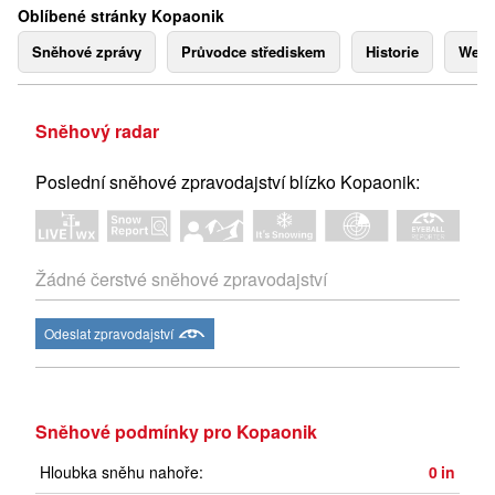
Oblíbené stránky Kopaonik
Sněhové zprávy
Průvodce střediskem
Historie
Webk
Sněhový radar
Poslední sněhové zpravodajství blízko Kopaonik:
Žádné čerstvé sněhové zpravodajství
Odeslat zpravodajství
Sněhové podmínky pro Kopaonik
Hloubka sněhu nahoře:
0
in