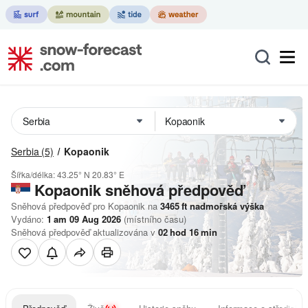
Serbia
(5)
Kopaonik
Šířka/délka:
43.25° N
20.83° E
Kopaonik
sněhová předpověď
Sněhová předpověď pro Kopaonik na
3465
ft
nadmořská výška
Vydáno:
1 am 09 Aug 2026
(místního času)
Sněhová předpověď aktualizována v
02
hod
16
min