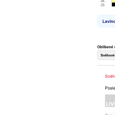
Lavíno
Oblíbené 
Sněhové
Sněh
Posle