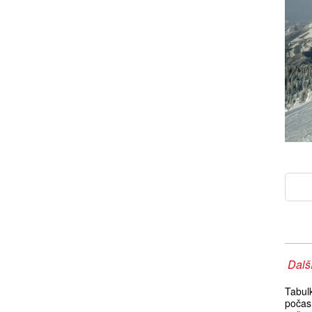
Další
Tabul
počas