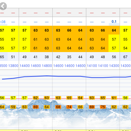
—
—
—
—
—
—
—
—
—
—
—
—
0.1
0.08
—
—
—
—
—
—
—
—
—
—
57
57
57
63
63
63
66
64
63
66
64
57
55
57
57
61
63
63
64
64
63
64
57
55
55
57
57
61
63
63
64
64
63
64
57
54
65
51
49
41
38
42
35
44
49
48
56
67
3500
13800
14400
14600
14800
14600
14600
14600
14100
14100
14300
14300
56
57
57
62
63
63
65
64
63
65
61
56
64
59
63
69
64
68
74
66
69
75
62
62