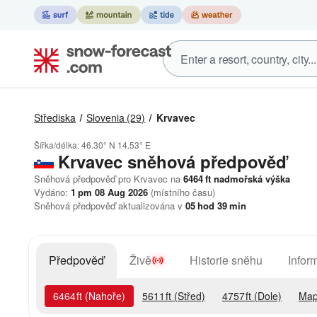
Střediska
Slovenia
(29)
Krvavec
Šířka/délka:
46.30° N
14.53° E
Krvavec
sněhová předpověď
Sněhová předpověď pro Krvavec na
6464
ft
nadmořská výška
Vydáno:
1 pm 08 Aug 2026
(místního času)
Sněhová předpověď aktualizována v
05
hod
39
min
Předpověď
Živě
Historie sněhu
Infor
6464
ft
(Nahoře)
5611
ft
(Střed)
4757
ft
(Dole)
Map