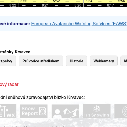
—
—
5:52
—
—
5:52
—
—
5:54
—
—
5:56
—
8:22
—
—
8:21
—
—
8:20
—
—
8:17
—
vé informace:
European Avalanche Warning Services (EAWS
stránky Krvavec
 zprávy
Průvodce střediskem
Historie
Webkamery
M
ový radar
dní sněhové zpravodajství blízko Krvavec: