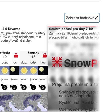
Zobrazit hodinově
: 4-6 Krvavec
Souhrn počasí pro dny 7-16:
m), převážně slábnoucí v úterý
Zajímá vás 16denní předpověď? Odemknět
 19°C v úterý odpoledne, min
předpověď a mnoho dalších funkcí členstv
r bude převážně slabý.
středa
čtvrtek
12
13
Snow
Pro
odp.
noc
dop.
odp.
noc
jasno
jasno
jasno
jasno
jasno
Přejdi na premium a zatoč do:
5
5
5
5
5
Sněhové předpovědi po hodi
na 16 dní dopředu
Rychlé prohlížení bez reklam
Odemkněte plný přístup v aplik