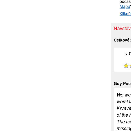
počasí
Mapu
Klikně
Návštěv
Celkové
Ji
Guy Poc
We wen
worst 
Krvave
of the 
The res
missing