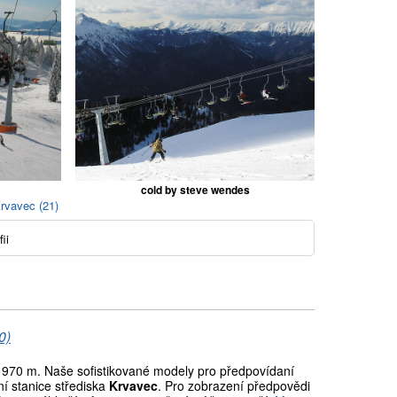
cold by steve wendes
rvavec (21)
ii
0)
970 m. Naše sofistikované modely pro předpovídaní
í stanice střediska
Krvavec
. Pro zobrazení předpovědi