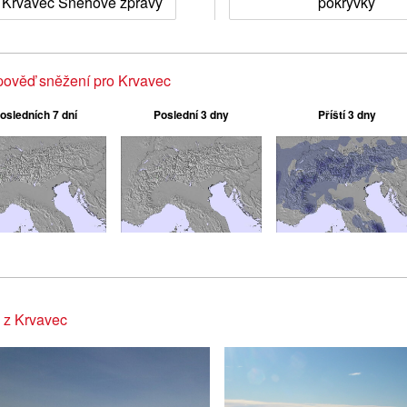
Krvavec Sněhové zprávy
pokrývky
pověď sněžení pro Krvavec
osledních 7 dní
Poslední 3 dny
Příští 3 dny
 z Krvavec