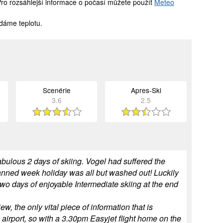
Pro rozsáhlejší informace o počasí můžete použít
Meteo
dáme teplotu.
Scenérie
Apres-Ski
3.6
2.5
bulous 2 days of skiing. Vogel had suffered the
lanned week holiday was all but washed out! Luckily
wo days of enjoyable Intermediate skiing at the end
w, the only vital piece of information that is
 airport, so with a 3.30pm Easyjet flight home on the