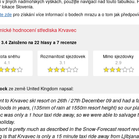
 v jiných nadmořských výškách, použijte navigaci nad touto tabulkou. 
" lokace Slovenia.
te zde
pro získání více informací o bodech mrazu a o tom jak předpoví
nické hodnocení střediska Krvavec
:
3.4
Založeno na
22
hlasy a
7
recenze
stota sněhu
Rozmanitost sjezdovek
Mimo sjezdovky
4.1
3.1
2.9
ock
ze země United Kingdom napsal:
t to Krvavec ski resort on 26th / 27th December 09 and had a fa
floods in years, (135mm of rain at 1550m resort height) so our p
c was only a 1 hour taxi ride away, so we were able to salvage t
holiday.
ort is pretty much as described in the Snow-Forecast resort revie
 is that Krvavec is only a 15 minute taxi ride away from Ljlbjana