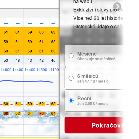
na webu
Exkluzivní slevy pro členy
—
—
—
—
—
Více než 20 let historie sněhu
—
—
—
—
—
Historické údaje o sněhu
61
61
59
63
63
59
61
59
61
63
59
61
59
61
63
Měsíčně
7
Obnovuje se měsíčně
53
48
43
42
40
14800
14400
14400
14600
14100
6 měsíců
24
Jen 4.17 $ / měsíc
Roční
29
Jen 2.50 $ / měsíc
60
61
59
62
63
68
62
64
70
64
Pokračovat