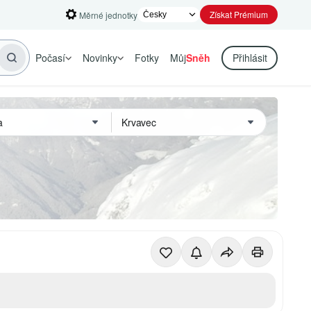
Získat Prémium
Měrné jednotky
Počasí
Novinky
Fotky
Můj
Sněh
Přihlásit