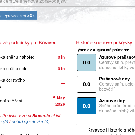
 čerstvé sněhové zpravodajství
at zpravodajství
ové podmínky pro Krvavec
Historie sněhové pokrývky
Týden 2 z August má průměrně:
bka sněhu nahoře:
0
in
Azurové prašano
0.0
Čerstvý sníh, pře
slunečno, lehký vět
ka sněhu dole:
0
in
Prašanové dny
ka čerstvého
—
0.0
Čerstvý sníh, polo
u:
bezvětří.
15 May
Azurové dny
dní sněžení:
2026
0.0
Sněhu průměrně, 
slunečně, slabý vítr
 střediska v zemi
Slovenia
hlásí:
n (0)
/
dobrá sjezdovka (0)
Krvavec Historie sně