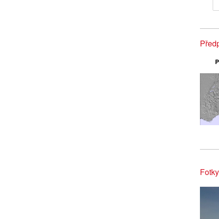
Před
P
Fotky