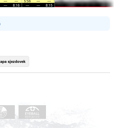
—
—
5:56
—
—
—
8:16
—
—
8:15
)
apa sjezdovek