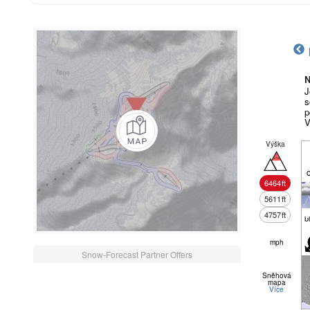
N
J
s
p
V
Výška
6464
ft
5611
ft
4757
ft
b
mph
Snow-Forecast Partner Offers
Sněhová
mapa
Více