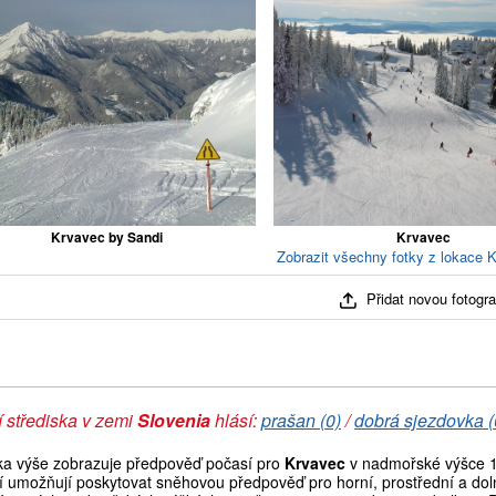
Krvavec by Sandi
Krvavec
Zobrazit všechny fotky z lokace K
Přidat novou fotograf
 střediska v zemi
Slovenia
hlásí:
prašan (0)
/
dobrá sjezdovka (
ka výše zobrazuje předpověď počasí pro
Krvavec
v nadmořské výšce 1
í umožňují poskytovat sněhovou předpověď pro horní, prostřední a doln