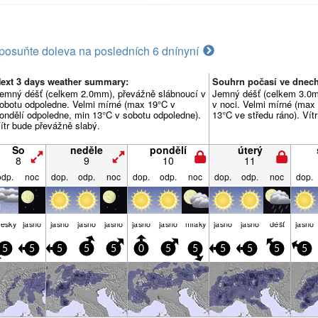
posuňte doleva na posledních 6 dní
nyní
ext 3 days weather summary:
Souhrn počasí ve dnech
emný déšť (celkem 2.0mm), převážně slábnoucí v
Jemný déšť (celkem 3.0m
obotu odpoledne. Velmi mírné (max 19°C v
v noci. Velmi mírné (max
ondělí odpoledne, min 13°C v sobotu odpoledne).
13°C ve středu ráno). Vít
ítr bude převážně slabý.
So
neděle
pondělí
úterý
8
9
10
11
odp.
noc
dop.
odp.
noc
dop.
odp.
noc
dop.
odp.
noc
dop.
lesky
jasno
jasno
jasno
jasno
jasno
jasno
mraky
jasno
jasno
déšť
jasno
5
5
5
5
5
0
5
5
5
5
5
5