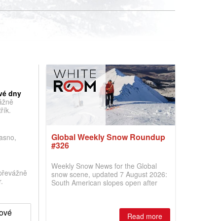
vé dny
vážně
řík.
Global Weekly Snow Roundup
jasno,
#326
Weekly Snow News for the Global
převážně
snow scene, updated 7 August 2026:
.
South American slopes open after
huge snowfalls, New Zealand posts
best conditions of season so far,
Australian areas open most terrain of
hové
2026, northern hemisphere down to
Read more