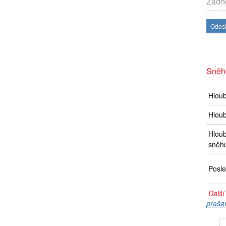
Žádné
Odesl
Sněh
Hlou
Hloub
Hloub
sněh
Posle
Další
praša