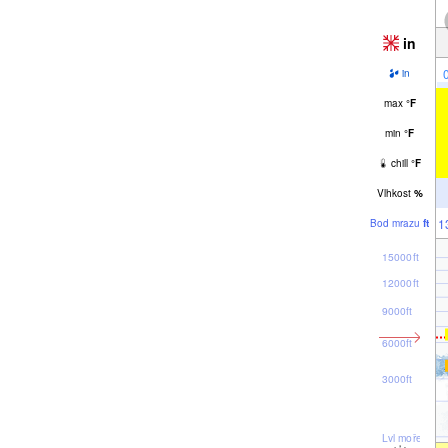
in
in
max
°
F
min
°
F
chill
°
F
Vlhkost
%
1
Bod mrazu
ft
15000ft
12000ft
9000ft
6000ft
3000ft
Lvl moře