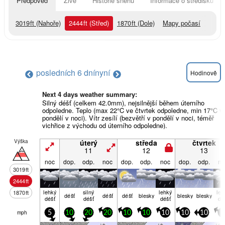
Předpověď
Živě
Historie sněhu
Informace o středisku
3019
ft
(Nahoře)
2444
ft
(Střed)
1870
ft
(Dole)
Mapy počasí
posledních 6 dní
nyní
Hodinově
Next 4 days weather summary:
Silný déšť (celkem 42.0mm), nejsilnější během úterního
odpoledne. Teplo (max 22°C ve čtvrtek odpoledne, min 17°C v
pondělí v noci). Vítr zesílí (bezvětří v pondělí v noci, téměř
vichřice z východu od úterního odpoledne).
Výška
úterý
středa
čtvrtek
11
12
13
noc
dop.
odp.
noc
dop.
odp.
noc
dop.
odp.
no
3019
ft
2444
ft
lehký
silný
lehký
leh
1870
ft
déšť
déšť
déšť
blesky
blesky
blesky
déšť
déšť
déšť
dé
mph
5
10
20
20
10
10
10
10
10
5