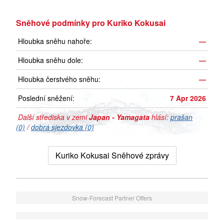
Sněhové podmínky pro Kuriko Kokusai
Hloubka sněhu nahoře:
—
Hloubka sněhu dole:
—
Hloubka čerstvého sněhu:
—
Poslední sněžení:
7 Apr 2026
Další střediska v zemi
Japan - Yamagata
hlásí:
prašan
(0)
/
dobrá sjezdovka (0)
Kuriko Kokusai Sněhové zprávy
Snow-Forecast Partner Offers