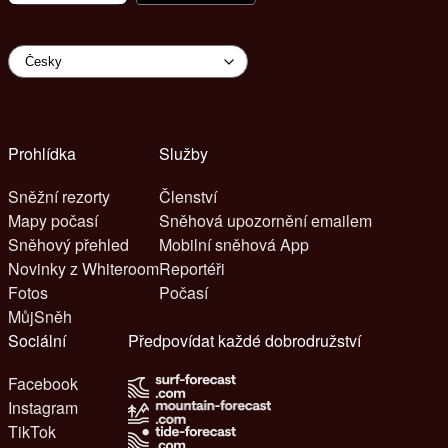
Prohlídka
Služby
Sněžní rezorty
Členství
Mapy počasí
Sněhová upozornění emailem
Sněhový přehled
Mobilní sněhová App
Novinky z Whiteroom
Reportéři
Fotos
Počasí
MůjSněh
Sociální
Předpovídat každé dobrodružství
Facebook
Instagram
TikTok