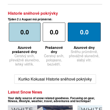
Historie sněhové pokrývky
Týden 2 z August má průměrně:
0.0
0.0
0.0
Azurové
Prašanové
Azurové dny
prašanové dny
dny
Sněhu průměrně,
Čerstvý sníh,
Čerstvý sníh,
převážně slunečně,
převážně slunečno,
polojasno,
slabý vítr.
lehký větřík.
bezvětří.
Kuriko Kokusai Historie sněhové pokrývky