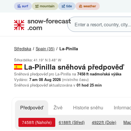
Střediska
Spain
(35)
La-Pinilla
Šířka/délka:
41.19° N
3.48° W
La-Pinilla
sněhová předpověď
Sněhová předpověď pro La-Pinilla na
7458
ft
nadmořská výška
Vydáno:
7 am 08 Aug 2026
(místního času)
Sněhová předpověď aktualizována v
01
hod
25
min
Předpověď
Živě
Historie sněhu
Informac
7458
ft
(Nahoře)
6188
ft
(Střed)
4922
ft
(Dole)
Map