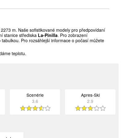
2273 m. Naše sofistikované modely pro předpovídaní
í stanice střediska
La-Pinilla
. Pro zobrazení
o tabulkou. Pro rozsáhlejší informace o počasí můžete
dáme teplotu.
Scenérie
Apres-Ski
3.6
2.9