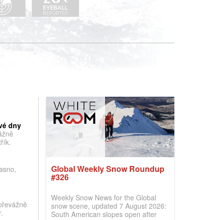
vé dny
vážně
řík.
Global Weekly Snow Roundup
jasno,
#326
Weekly Snow News for the Global
převážně
snow scene, updated 7 August 2026:
.
South American slopes open after