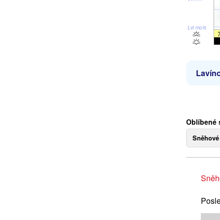
Lvl moře
Lavíno
Oblíbené s
Sněhové
Sněh
Posle