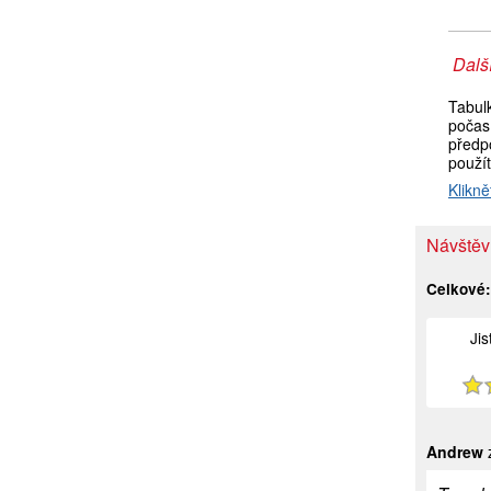
Další
Tabul
počas
předpo
použí
Klikně
Návštěvn
Celkové
Ji
Andrew