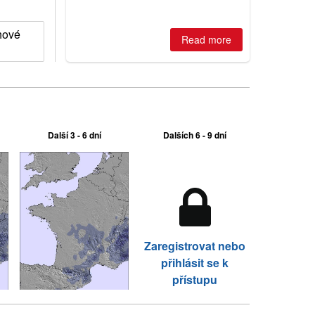
huge snowfalls, New Zealand posts
best conditions of season so far,
Australian areas open most terrain of
ěhové
2026, northern hemisphere down to
Read more
two outdoor areas still open.
Další 3 - 6 dní
Dalších 6 - 9 dní
Zaregistrovat nebo
přihlásit se k
přístupu