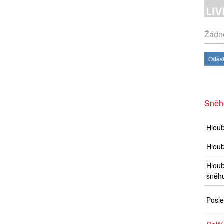
Žádné
Odesl
Sněho
Hlou
Hloub
Hloub
sněh
Posle