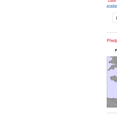
Další
praša
Předp
P