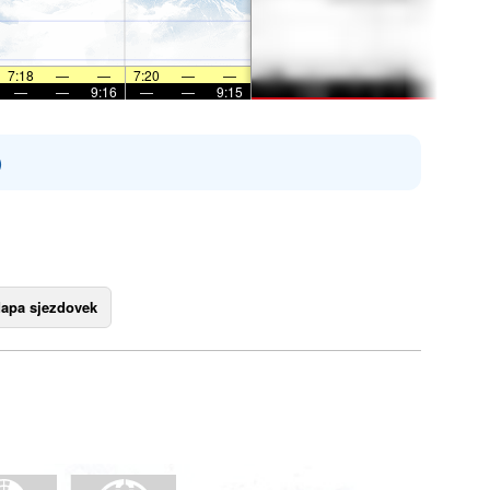
7:18
—
—
7:20
—
—
—
—
9:16
—
—
9:15
)
apa sjezdovek