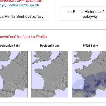
 střediska v zemi
Spain
hlásí:
n (0)
/
dobrá sjezdovka (0)
La-Pinilla Historie sn
La-Pinilla Sněhové zprávy
pokrývky
ověď sněžení pro La-Pinilla
osledních 7 dní
Poslední 3 dny
Příští 3 dny