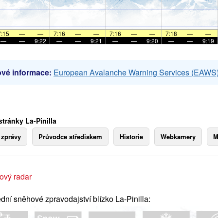
7:15
—
—
7:16
—
—
7:16
—
—
7:18
—
—
—
—
9:22
—
—
9:21
—
—
9:20
—
—
9:19
vé informace:
European Avalanche Warning Services (EAWS
tránky La-Pinilla
 zprávy
Průvodce střediskem
Historie
Webkamery
M
ový radar
dní sněhové zpravodajství blízko La-Pinilla: