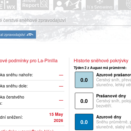
 čerstvé sněhové zpravodajství
at zpravodajství
vé podmínky pro La-Pinilla
Historie sněhové pokrývky
Týden 2 z August má průměrně:
bka sněhu nahoře:
—
Azurové prašano
0.0
Čerstvý sníh, pře
slunečno, lehký vět
ka sněhu dole:
—
Prašanové dny
ka čerstvého
—
0.0
Čerstvý sníh, polo
u:
bezvětří.
15 May
Azurové dny
dní sněžení:
2026
0.0
Sněhu průměrně, 
slunečně, slabý vítr