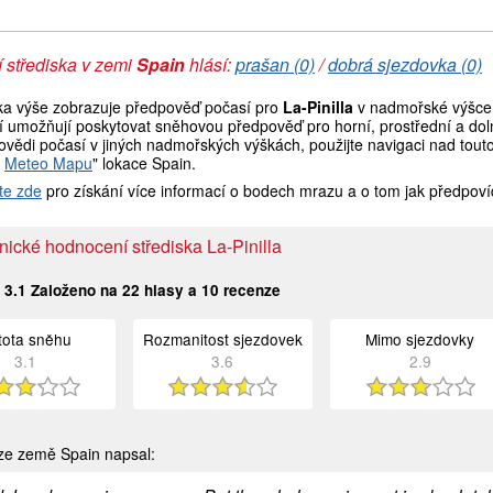
 střediska v zemi
Spain
hlásí:
prašan (0)
/
dobrá sjezdovka (0)
ka výše zobrazuje předpověď počasí pro
La-Pinilla
v nadmořské výšce 
í umožňují poskytovat sněhovou předpověď pro horní, prostřední a doln
vědi počasí v jiných nadmořských výškách, použijte navigaci nad tout
t
Meteo Mapu
" lokace Spain.
te zde
pro získání více informací o bodech mrazu a o tom jak předpoví
ické hodnocení střediska La-Pinilla
:
3.1
Založeno na
22
hlasy a
10
recenze
stota sněhu
Rozmanitost sjezdovek
Mimo sjezdovky
3.1
3.6
2.9
ze země Spain napsal: