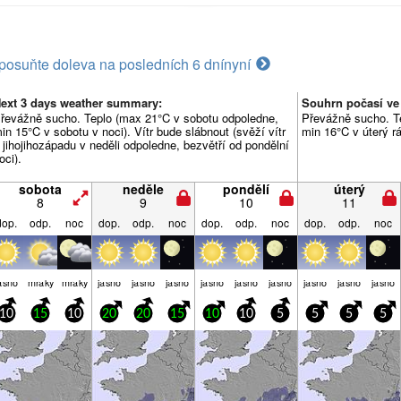
posuňte doleva na posledních 6 dní
nyní
ext 3 days weather summary:
Souhrn počasí ve 
řevážně sucho. Teplo (max 21°C v sobotu odpoledne,
Převážně sucho. T
in 15°C v sobotu v noci). Vítr bude slábnout (svěží vítr
min 16°C v úterý r
 jihojihozápadu v neděli odpoledne, bezvětří od pondělní
oci).
sobota
neděle
pondělí
úterý
8
9
10
11
dop.
odp.
noc
dop.
odp.
noc
dop.
odp.
noc
dop.
odp.
noc
asno
mraky
mraky
jasno
jasno
jasno
jasno
jasno
jasno
jasno
jasno
jasno
10
15
10
20
20
15
10
10
5
5
5
5