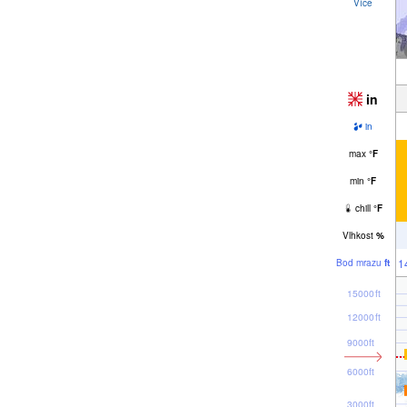
Více
in
in
max
°
F
min
°
F
chill
°
F
Vlhkost
%
1
Bod mrazu
ft
15000ft
12000ft
9000ft
6000ft
3000ft