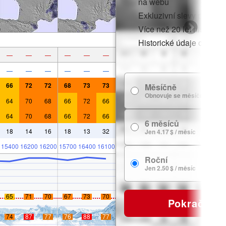
na webu
Exkluzivní slevy pro čle
Více než 20 let historie
Historické údaje o sněh
—
—
—
—
—
—
—
—
—
—
—
—
66
72
72
68
73
73
Měsíčně
Obnovuje se měsíčně
64
70
68
66
72
66
64
70
68
66
72
66
6 měsíců
18
14
16
18
13
32
Jen 4.17 $ / měsíc
15400
16200
16200
15700
16400
16100
Roční
Jen 2.50 $ / měsíc
65
71
70
67
73
70
Pokračovat
74
87
77
76
88
77