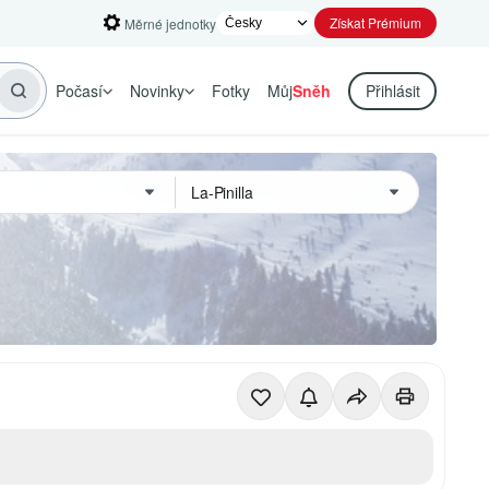
Získat Prémium
Měrné jednotky
Počasí
Novinky
Fotky
Můj
Sněh
Přihlásit