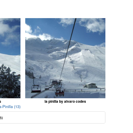
s
la pinilla by alvaro codes
Pinilla (13)
ii