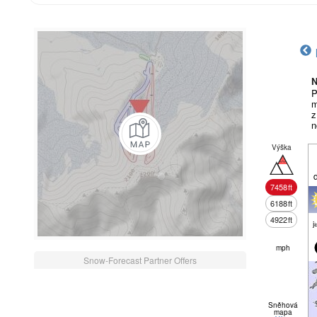
N
P
m
z
n
Výška
7458
ft
6188
ft
4922
ft
j
mph
Snow-Forecast Partner Offers
Sněhová
mapa