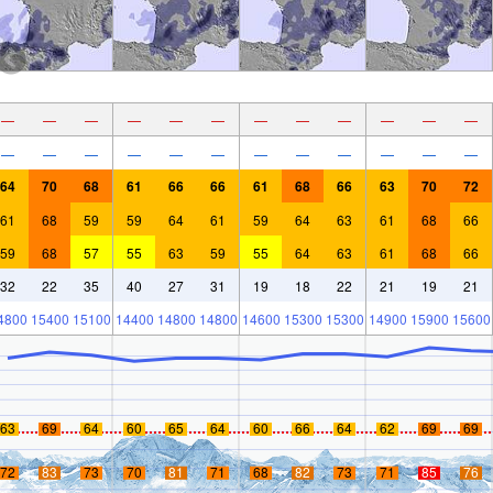
—
—
—
—
—
—
—
—
—
—
—
—
—
—
—
—
—
—
—
—
—
—
—
—
64
70
68
61
66
66
61
68
66
63
70
72
61
68
59
59
64
61
59
64
63
61
68
66
59
68
57
55
63
59
55
64
63
61
68
66
32
22
35
40
27
31
19
18
22
21
19
21
4800
15400
15100
14400
14800
14800
14600
15300
15300
14900
15900
15600
63
69
64
60
65
64
60
66
64
62
69
69
72
83
73
70
81
71
68
82
73
71
85
76