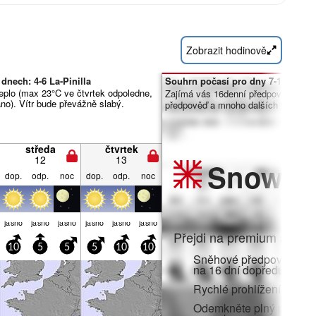
Zobrazit hodinově
dnech: 4-6 La-Pinilla
Souhrn počasí pro dny 7-16:
eplo (max 23°C ve čtvrtek odpoledne,
Zajímá vás 16denní předpověď? Od
áno). Vítr bude převážně slabý.
předpověď a mnoho dalších funkcí č
středa
čtvrtek
12
13
Snow
Pr
dop.
odp.
noc
dop.
odp.
noc
jasno
jasno
jasno
jasno
jasno
jasno
Přejdi na premium a zato
10
5
5
5
10
10
Sněhové předpovědi po 
na 16 dní dopředu
Rychlé prohlížení bez r
Odemkněte plný přístup v