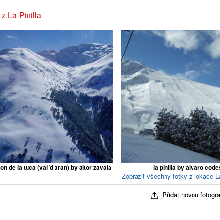
 z La-Pinilla
on de la tuca (val´d aran) by aitor zavala
la pinilla by alvaro code
Zobrazit všechny fotky z lokace La-
Přidat novou fotograf