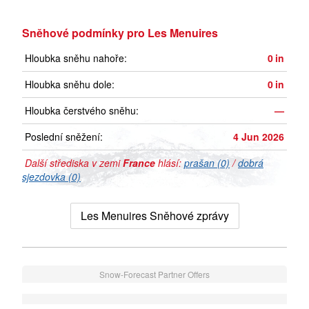
Sněhové podmínky pro Les Menuires
Hloubka sněhu nahoře:
0
in
Hloubka sněhu dole:
0
in
Hloubka čerstvého sněhu:
—
Poslední sněžení:
4 Jun 2026
Další střediska v zemi
France
hlásí:
prašan (0)
/
dobrá
sjezdovka (0)
Les Menuires Sněhové zprávy
Snow-Forecast Partner Offers