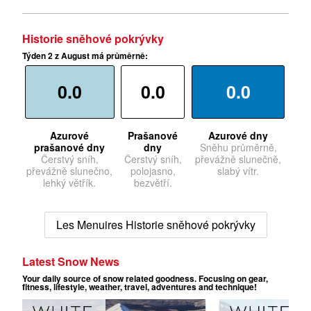
Historie sněhové pokrývky
Týden 2 z August má průměrně:
0.0
0.0
0.0
Azurové
Prašanové
Azurové dny
prašanové dny
dny
Sněhu průměrně,
Čerstvý sníh,
Čerstvý sníh,
převážně slunečně,
převážně slunečno,
polojasno,
slabý vítr.
lehký větřík.
bezvětří.
Les Menuires Historie sněhové pokrývky