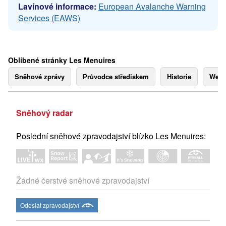
Lavínové informace:
European Avalanche Warning
Services (EAWS)
Oblíbené stránky Les Menuires
Sněhové zprávy
Průvodce střediskem
Historie
Webk
Sněhový radar
Poslední sněhové zpravodajství blízko Les Menuires:
Žádné čerstvé sněhové zpravodajství
Odeslat zpravodajství