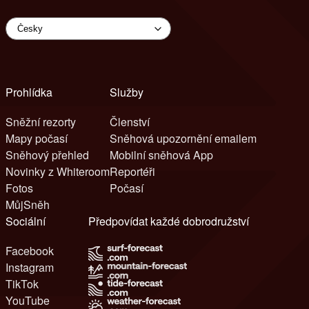
Prohlídka
Služby
Sněžní rezorty
Členství
Mapy počasí
Sněhová upozornění emailem
Sněhový přehled
Mobilní sněhová App
Novinky z Whiteroom
Reportéři
Fotos
Počasí
MůjSněh
Sociální
Předpovídat každé dobrodružství
Facebook
Instagram
TikTok
YouTube