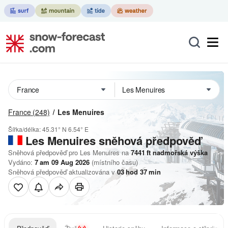
France
(248)
Les Menuires
Šířka/délka:
45.31° N
6.54° E
Les Menuires
sněhová předpověď
Sněhová předpověď pro Les Menuires na
7441
ft
nadmořská výška
Vydáno:
7 am 09 Aug 2026
(místního času)
Sněhová předpověď aktualizována v
03
hod
37
min