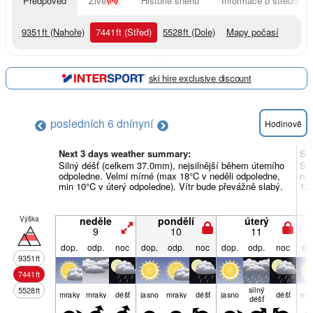
Předpověď
Živě
Historie sněhu
Informace o středisku
9351
ft
(Nahoře)
7441
ft
(Střed)
5528
ft
(Dole)
Mapy počasí
ski hire exclusive discount
posledních 6 dní
nyní
Hodinově
Next 3 days weather summary:
So
Silný déšť (celkem 37.0mm), nejsilnější během úterního
Sil
odpoledne. Velmi mírné (max 18°C v neděli odpoledne,
noc
min 10°C v úterý odpoledne). Vítr bude převážně slabý.
12°
Výška
neděle
pondělí
úterý
9
10
11
dop.
odp.
noc
dop.
odp.
noc
dop.
odp.
noc
do
9351
ft
7441
ft
silný
5528
ft
mraky
mraky
déšť
jasno
mraky
déšť
jasno
déšť
mra
déšť