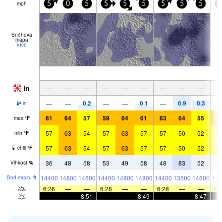
mph
5
0
5
5
5
5
5
5
5
0
Sněhová
mapa
Více
in
—
—
—
—
—
—
—
—
—
0.2
0.1
0.9
0.3
—
—
—
—
—
in
61
64
57
59
64
61
63
64
55
5
max
°
F
57
63
54
57
63
57
57
50
52
5
min
°
F
57
63
54
57
63
57
57
50
52
5
chill
°
F
36
48
58
53
49
58
48
83
52
5
Vlhkost
%
14400
14800
14600
14400
14800
14800
14400
13500
14600
141
Bod mrazu
ft
6:26
—
—
6:28
—
—
6:28
—
—
6:
—
—
8:51
—
—
8:49
—
—
8:47