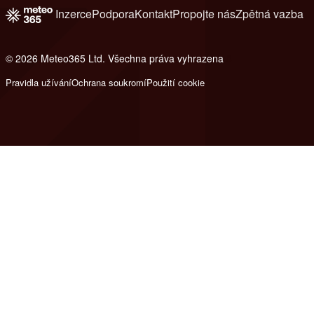
Inzerce
Podpora
Kontakt
Propojte nás
Zpětná vazba
© 2026 Meteo365 Ltd. Všechna práva vyhrazena
8
Pravidla užívání
Ochrana soukromí
Použití cookie