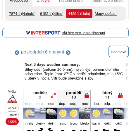
Předpověď
Živě
Historie sněhu
Informace o středisku
7874
ft
(Nahoře)
6152
ft
(Střed)
4429
ft
(Dole)
Mapy počasí
ski hire exclusive discount
posledních 6 dní
nyní
Hodinově
Next 3 days weather summary:
So
Silný déšť (celkem 20.0mm), nejsilnější během úterního
Je
odpoledne. Teplo (max 27°C v neděli odpoledne, min 15°C
stř
v úterý v noci). Vítr bude převážně slabý.
16°
Výška
neděle
pondělí
úterý
9
10
11
dop.
odp.
noc
dop.
odp.
noc
dop.
odp.
noc
do
7874
ft
6152
ft
4429
ft
mraky
blesky
déšť
jasno
jasno
blesky
jasno
déšť
déšť
jas