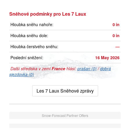
Sněhové podmínky pro Les 7 Laux
Hloubka sněhu nahoře:
0
in
Hloubka sněhu dole:
0
in
Hloubka čerstvého sněhu:
—
Poslední sněžení:
16 May 2026
Další střediska v zemi
France
hlásí:
prašan (0)
/
dobrá
sjezdovka (0)
Les 7 Laux Sněhové zprávy
Snow-Forecast Partner Offers