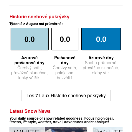
Historie sněhové pokrývky
Týden 2 z August má průměrně:
0.0
0.0
0.0
Azurové
Prašanové
Azurové dny
prašanové dny
dny
Sněhu průměrně,
Čerstvý sníh,
Čerstvý sníh,
převážně slunečně,
převážně slunečno,
polojasno,
slabý vítr.
lehký větřík.
bezvětří.
Les 7 Laux Historie sněhové pokrývky