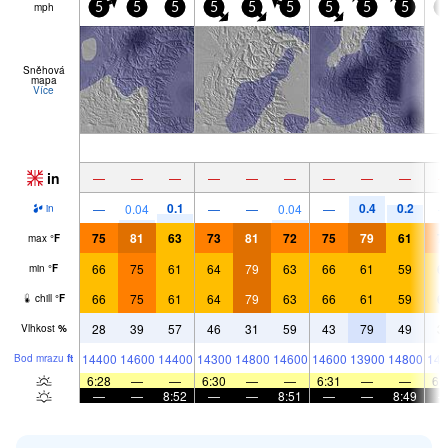
mph
5
5
5
5
5
5
5
5
5
5
Sněhová
mapa
Více
in
—
—
—
—
—
—
—
—
—
0.1
0.4
0.2
—
0.04
—
—
0.04
—
in
75
81
63
73
81
72
75
79
61
7
max
°
F
66
75
61
64
79
63
66
61
59
6
min
°
F
66
75
61
64
79
63
66
61
59
6
chill
°
F
28
39
57
46
31
59
43
79
49
3
Vlhkost
%
14400
14600
14400
14300
14800
14600
14600
13900
14800
144
Bod mrazu
ft
6:28
—
—
6:30
—
—
6:31
—
—
6:
—
—
8:52
—
—
8:51
—
—
8:49