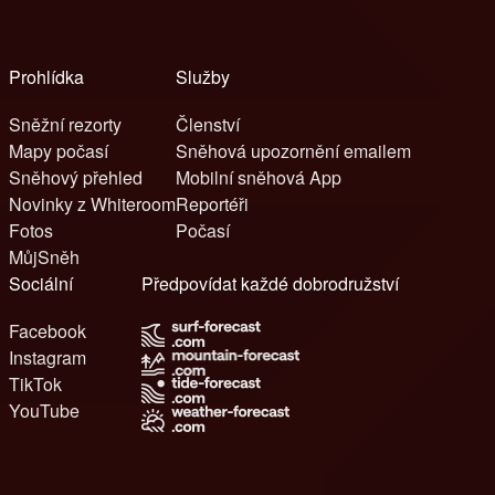
Prohlídka
Služby
Sněžní rezorty
Členství
Mapy počasí
Sněhová upozornění emailem
Sněhový přehled
Mobilní sněhová App
Novinky z Whiteroom
Reportéři
Fotos
Počasí
MůjSněh
Sociální
Předpovídat každé dobrodružství
Facebook
Instagram
TikTok
YouTube