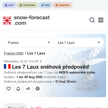
France
(248)
Les 7 Laux
Šířka/délka:
45.22° N
6.08° E
Les 7 Laux
sněhová předpověď
Sněhová předpověď pro Les 7 Laux na
4429
ft
nadmořská výška
Vydáno:
1 am 09 Aug 2026
(místního času)
Sněhová předpověď aktualizována v
01
hod
18
min