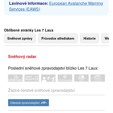
Lavínové informace:
European Avalanche Warning
Services (EAWS)
Oblíbené stránky Les 7 Laux
Sněhové zprávy
Průvodce střediskem
Historie
Webk
Sněhový radar
Poslední sněhové zpravodajství blízko Les 7 Laux:
Žádné čerstvé sněhové zpravodajství
Odeslat zpravodajství