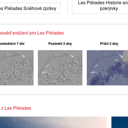
Les Pléiades Historie s
es Pléiades Sněhové zprávy
pokrývky
ověď sněžení pro Les Pléiades
osledních 7 dní
Poslední 3 dny
Příští 3 dny
 z Les Pléiades