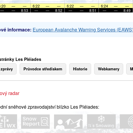
6:20
—
—
6:22
—
—
6:22
—
—
6:24
—
—
—
—
8:53
—
—
8:52
—
—
8:51
—
—
8:49
vé informace:
European Avalanche Warning Services (EAWS
stránky Les Pléiades
 zprávy
Průvodce střediskem
Historie
Webkamery
M
ový radar
dní sněhové zpravodajství blízko Les Pléiades: