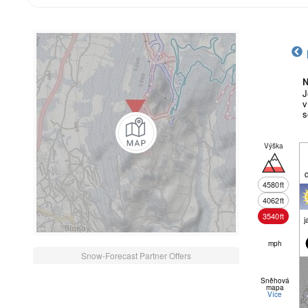
N
J
v
s
Výška
4580
ft
4062
ft
3540
ft
j
mph
Snow-Forecast Partner Offers
Sněhová
mapa
Více