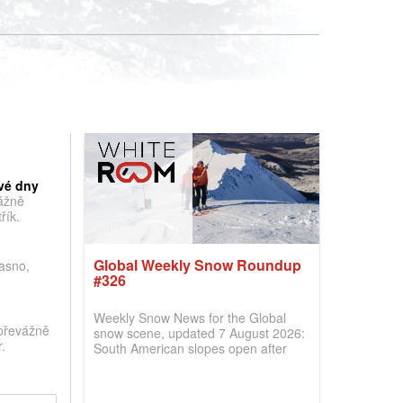
vé dny
vážně
řík.
Global Weekly Snow Roundup
jasno,
#326
Weekly Snow News for the Global
převážně
snow scene, updated 7 August 2026:
.
South American slopes open after
huge snowfalls, New Zealand posts
best conditions of season so far,
Australian areas open most terrain of