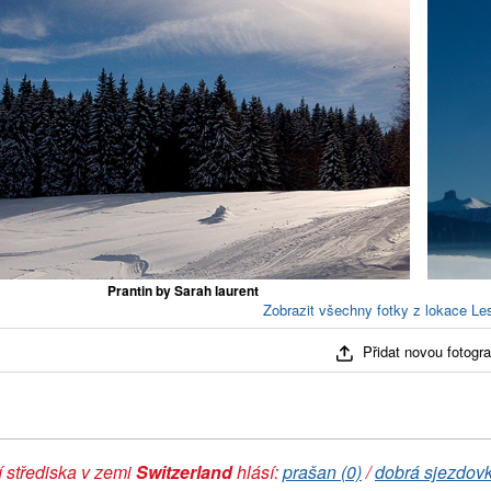
Prantin by Sarah laurent
Zobrazit všechny fotky z lokace Les
Přidat novou fotograf
 střediska v zemi
Switzerland
hlásí:
prašan (0)
/
dobrá sjezdovk