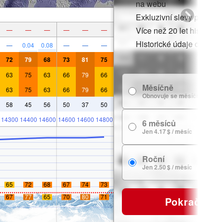
na webu
Exkluzivní slevy pro čle
Více než 20 let historie
—
—
—
—
—
—
Historické údaje o sněh
—
0.04
0.08
—
—
—
72
79
68
73
81
75
63
75
63
66
79
66
Měsíčně
63
75
63
66
79
66
Obnovuje se měsíčně
58
45
56
50
37
50
14300
14400
14600
14600
14600
14800
6 měsíců
Jen 4.17 $ / měsíc
Roční
Jen 2.50 $ / měsíc
65
72
68
67
74
73
67
77
65
70
80
71
Pokračovat