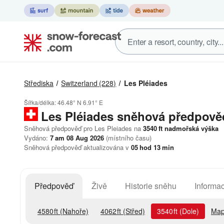
Střediska
Switzerland
(228)
Les Pléiades
Šířka/délka:
46.48° N
6.91° E
Les Pléiades
sněhová předpově
Sněhová předpověď pro Les Pleiades na
3540
ft
nadmořská výška
Vydáno:
7 am 08 Aug 2026
(místního času)
Sněhová předpověď aktualizována v
05
hod
13
min
Předpověď
Živě
Historie sněhu
Informac
4580
ft
(Nahoře)
4062
ft
(Střed)
3540
ft
(Dole)
Map