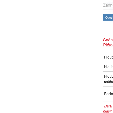
Žádné
Odesl
Sněh
Pléi
Hlou
Hloub
Hloub
sněh
Posle
Další
hlásí: