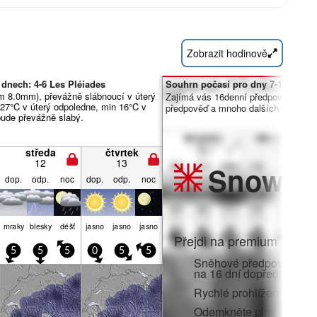
Zobrazit hodinově
dnech: 4-6 Les Pléiades
Souhrn počasí pro dny 7-16:
m 8.0mm), převážně slábnoucí v úterý
Zajímá vás 16denní předpověď? Od
 27°C v úterý odpoledne, min 16°C v
předpověď a mnoho dalších funkcí č
 bude převážně slabý.
středa
čtvrtek
12
13
Snow
Pr
dop.
odp.
noc
dop.
odp.
noc
mraky
blesky
déšť
jasno
jasno
jasno
Přejdi na premium a zato
5
5
5
0
5
5
Sněhové předpovědi po 
na 16 dní dopředu
Rychlé prohlížení bez r
Odemkněte plný přístup v