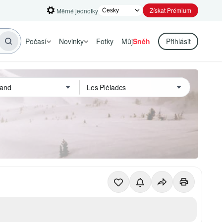
Získat Prémium
Měrné jednotky
Počasí
Novinky
Fotky
Můj
Sněh
Přihlásit