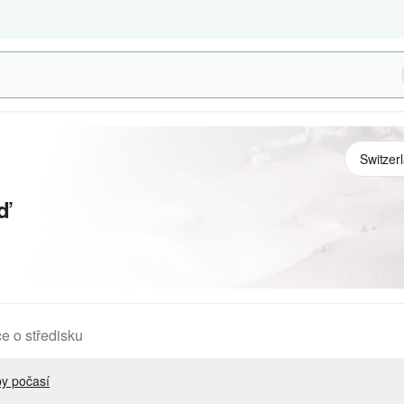
ď
e o středisku
y počasí