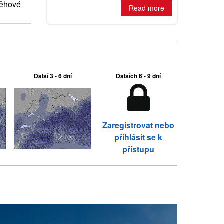
něhové
2026, northern hemisphere down to
Read more
two outdoor areas still open.
Další 3 - 6 dní
Dalších 6 - 9 dní
Zaregistrovat nebo
přihlásit se k
přístupu