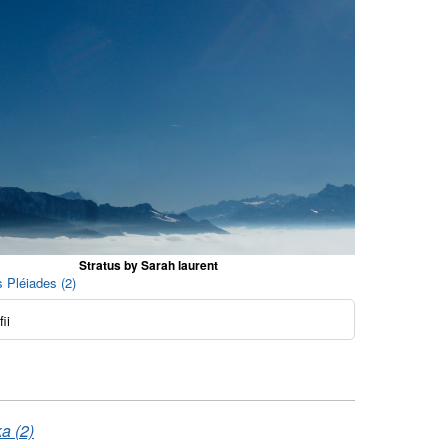
Stratus by Sarah laurent
 Pléiades (2)
ii
a (2)