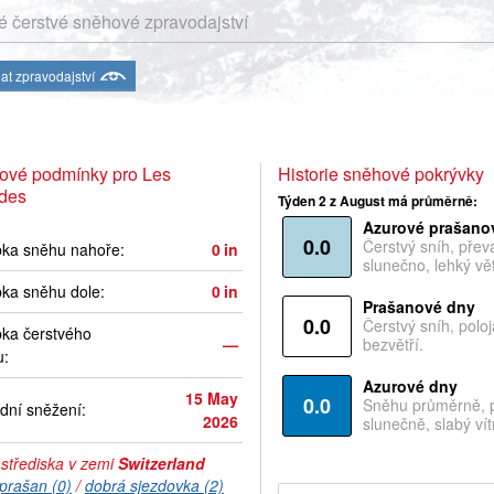
 čerstvé sněhové zpravodajství
at zpravodajství
ové podmínky pro Les
Historie sněhové pokrývky
ades
Týden 2 z August má průměrně:
Azurové prašano
0.0
Čerstvý sníh, pře
bka sněhu nahoře:
0
in
slunečno, lehký vět
ka sněhu dole:
0
in
Prašanové dny
0.0
Čerstvý sníh, polo
ka čerstvého
—
bezvětří.
u:
Azurové dny
15 May
0.0
Sněhu průměrně, 
dní sněžení:
2026
slunečně, slabý vítr
 střediska v zemi
Switzerland
prašan (0)
/
dobrá sjezdovka (2)