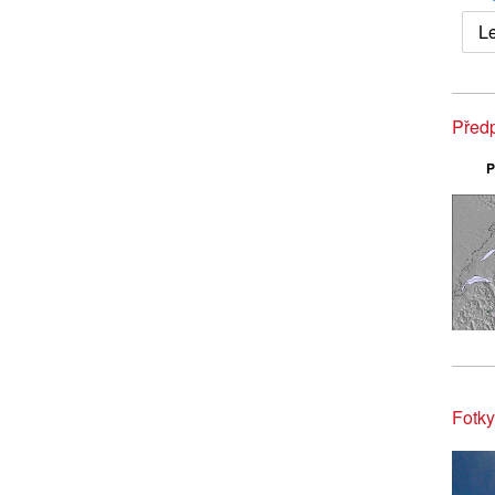
L
Předp
P
Fotky