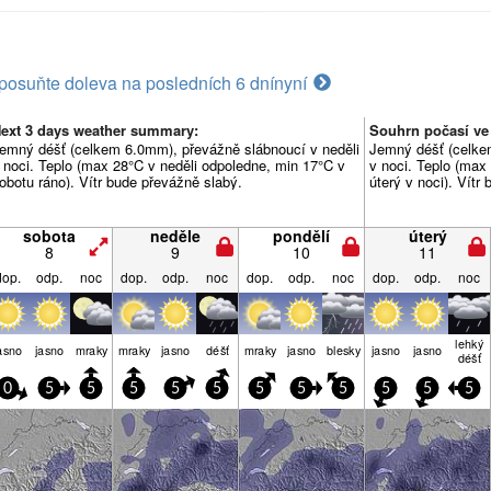
posuňte doleva na posledních 6 dní
nyní
ext 3 days weather summary:
Souhrn počasí ve 
emný déšť (celkem 6.0mm), převážně slábnoucí v neděli
Jemný déšť (celke
 noci. Teplo (max 28°C v neděli odpoledne, min 17°C v
v noci. Teplo (max
obotu ráno). Vítr bude převážně slabý.
úterý v noci). Vítr
sobota
neděle
pondělí
úterý
8
9
10
11
dop.
odp.
noc
dop.
odp.
noc
dop.
odp.
noc
dop.
odp.
noc
lehký
asno
jasno
mraky
mraky
jasno
déšť
mraky
jasno
blesky
jasno
jasno
déšť
0
5
5
5
5
5
5
5
5
5
5
5