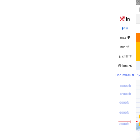
in
in
max
°
F
min
°
F
chill
°
F
Vlhkost
%
1
Bod mrazu
ft
15000ft
12000ft
9000ft
6000ft
3000ft