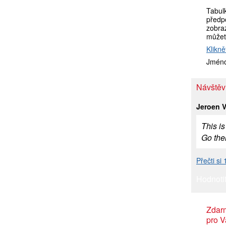
Tabul
předp
zobraz
můžet
Klikně
Jméno
Návštěv
Jeroen V
This is
Go the
Přečti si
Hodnotit
Zdar
pro V