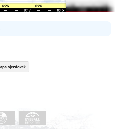
6:26
—
—
6:26
—
—
—
—
8:47
—
—
8:45
)
apa sjezdovek