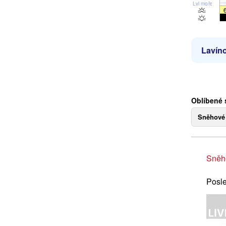
Lvl moře
Lavíno
Oblíbené 
Sněhové
Sněh
Posle