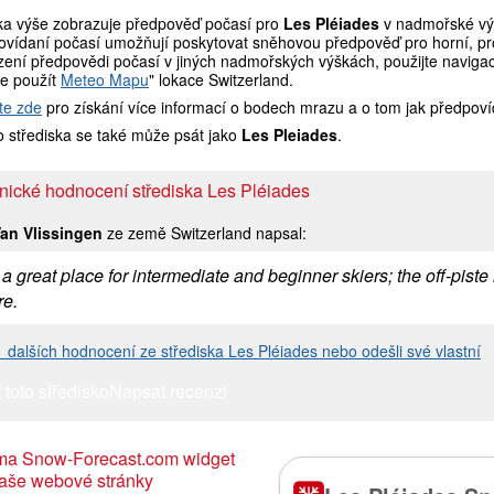
ka výše zobrazuje předpověď počasí pro
Les Pléiades
v nadmořské výš
ovídaní počasí umožňují poskytovat sněhovou předpověď pro horní, pro
ení předpovědi počasí v jiných nadmořských výškách, použijte navigaci
e použít
Meteo Mapu
" lokace Switzerland.
te zde
pro získání více informací o bodech mrazu a o tom jak předpoví
 střediska se také může psát jako
Les Pleiades
.
nické hodnocení střediska Les Pléiades
an Vlissingen
ze země Switzerland napsal:
 a great place for intermediate and beginner skiers; the off-piste
re.
 1 dalších hodnocení ze střediska Les Pléiades nebo odešli své vlastní
 toto středisko
Napsat recenzi
ma Snow-Forecast.com widget
aše webové stránky