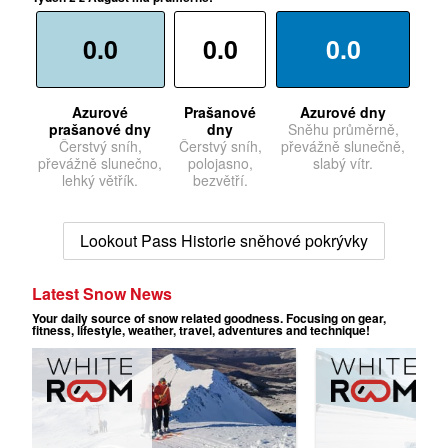
0.0
0.0
0.0
Azurové
Prašanové
Azurové dny
prašanové dny
dny
Sněhu průměrně,
Čerstvý sníh,
Čerstvý sníh,
převážně slunečně,
převážně slunečno,
polojasno,
slabý vítr.
lehký větřík.
bezvětří.
Lookout Pass Historie sněhové pokrývky