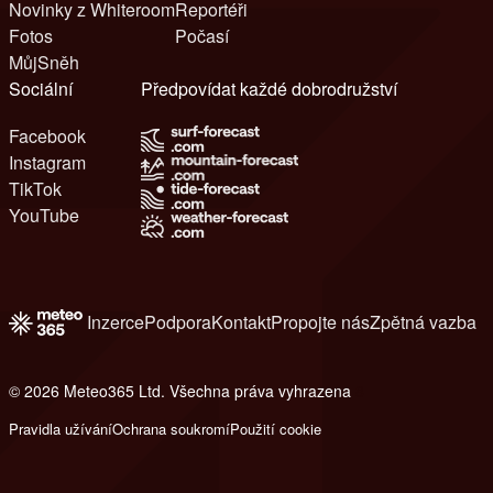
Novinky z Whiteroom
Reportéři
Fotos
Počasí
MůjSněh
Sociální
Předpovídat každé dobrodružství
Facebook
Instagram
TikTok
YouTube
Inzerce
Podpora
Kontakt
Propojte nás
Zpětná vazba
© 2026 Meteo365 Ltd. Všechna práva vyhrazena
8
Pravidla užívání
Ochrana soukromí
Použití cookie