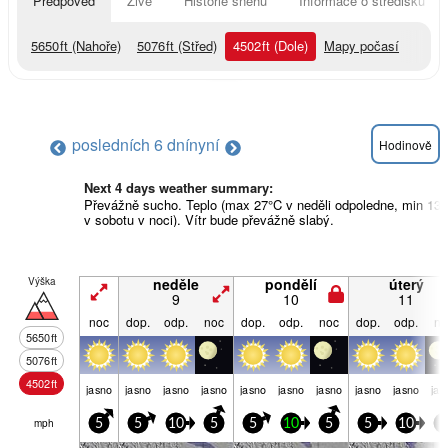
Předpověď
Živě
Historie sněhu
Informace o středisku
5650
ft
(Nahoře)
5076
ft
(Střed)
4502
ft
(Dole)
Mapy počasí
posledních 6 dní
nyní
Hodinově
Next 4 days weather summary:
Převážně sucho. Teplo (max 27°C v neděli odpoledne, min 13
v sobotu v noci). Vítr bude převážně slabý.
Výška
neděle
pondělí
úterý
9
10
11
noc
dop.
odp.
noc
dop.
odp.
noc
dop.
odp.
no
5650
ft
5076
ft
4502
ft
jasno
jasno
jasno
jasno
jasno
jasno
jasno
jasno
jasno
jas
mph
5
5
10
5
5
10
5
5
10
5