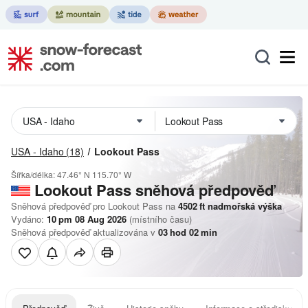
USA - Idaho
(18)
Lookout Pass
Šířka/délka:
47.46° N
115.70° W
Lookout Pass
sněhová předpověď
Sněhová předpověď pro Lookout Pass na
4502
ft
nadmořská výška
Vydáno:
10 pm 08 Aug 2026
(místního času)
Sněhová předpověď aktualizována v
03
hod
02
min