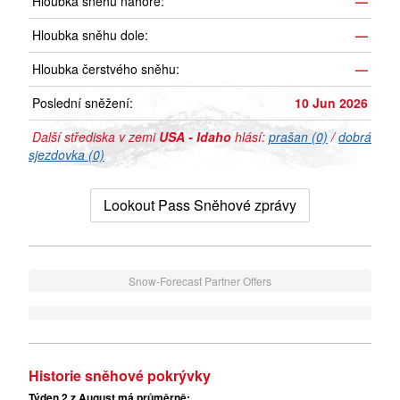
Hloubka sněhu nahoře:
—
Hloubka sněhu dole:
—
Hloubka čerstvého sněhu:
—
Poslední sněžení:
10 Jun 2026
Další střediska v zemi
USA - Idaho
hlásí:
prašan (0)
/
dobrá
sjezdovka (0)
Lookout Pass Sněhové zprávy
Snow-Forecast Partner Offers
Historie sněhové pokrývky
Týden 2 z August má průměrně: