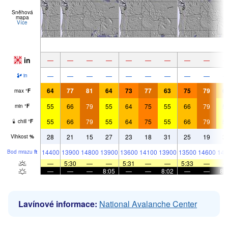
Sněhová
mapa
Více
in
—
—
—
—
—
—
—
—
—
—
—
—
—
—
—
—
—
—
in
64
77
81
64
73
77
63
75
79
6
max
°
F
55
66
79
55
64
75
55
66
79
5
min
°
F
55
66
79
55
64
75
55
66
79
5
chill
°
F
28
21
15
27
23
18
31
25
19
3
Vlhkost
%
14400
13900
14800
13900
13600
14100
13900
13500
14600
144
Bod mrazu
ft
—
5:30
—
—
5:31
—
—
5:33
—
—
—
—
8:05
—
—
8:02
—
—
8:
Lavínové informace:
National Avalanche Center