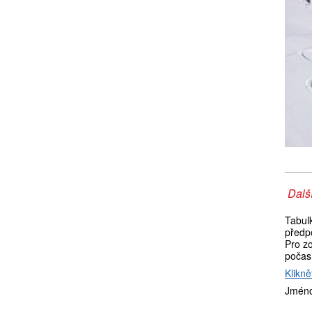
Další
Tabul
předp
Pro zo
počas
Klikně
Jméno