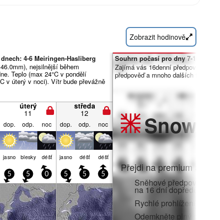
Zobrazit hodinově
dnech: 4-6 Meiringen-Hasliberg
Souhrn počasí pro dny 7-16:
 46.0mm), nejsilnější během
Zajímá vás 16denní předpověď? Od
ne. Teplo (max 24°C v pondělí
předpověď a mnoho dalších funkcí č
C v úterý v noci). Vítr bude převážně
úterý
středa
11
12
Snow
Pr
dop.
odp.
noc
dop.
odp.
noc
jasno
blesky
déšť
jasno
déšť
déšť
Přejdi na premium a zato
5
5
0
5
5
5
Sněhové předpovědi po 
na 16 dní dopředu
Rychlé prohlížení bez r
Odemkněte plný přístup v