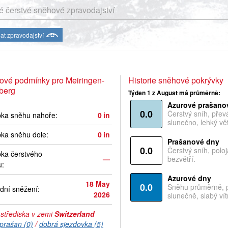
 čerstvé sněhové zpravodajství
at zpravodajství
ové podmínky pro Meiringen-
Historie sněhové pokrývky
berg
Týden 1 z August má průměrně:
Azurové prašano
0.0
Čerstvý sníh, pře
bka sněhu nahoře:
0
in
slunečno, lehký vět
ka sněhu dole:
0
in
Prašanové dny
0.0
Čerstvý sníh, polo
ka čerstvého
—
bezvětří.
u:
Azurové dny
18 May
0.0
Sněhu průměrně, 
dní sněžení:
2026
slunečně, slabý vítr
 střediska v zemi
Switzerland
prašan (0)
/
dobrá sjezdovka (5)