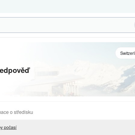
ředpověď
mace o středisku
y počasí