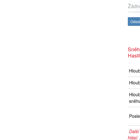
Žádné
Odesl
Sněh
Hasli
Hlou
Hloub
Hloub
sněh
Posle
Další
hlásí: