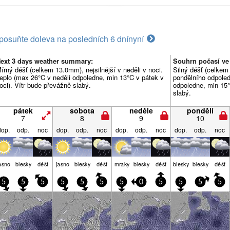
posuňte doleva na posledních 6 dní
nyní
ext 3 days weather summary:
Souhrn počasí ve 
írný déšť (celkem 13.0mm), nejsilnější v neděli v noci.
Silný déšť (celkem
eplo (max 26°C v neděli odpoledne, min 13°C v pátek v
pondělního odpoled
oci). Vítr bude převážně slabý.
odpoledne, min 15°
slabý.
pátek
sobota
neděle
pondělí
7
8
9
10
dop.
odp.
noc
dop.
odp.
noc
dop.
odp.
noc
dop.
odp.
noc
asno
blesky
déšť
jasno
blesky
déšť
mraky
blesky
déšť
blesky
blesky
déšť
5
5
5
5
5
5
5
0
5
5
5
5