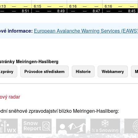
6:13
—
—
6:15
—
—
6:16
—
—
6:16
—
—
—
—
8:51
—
—
8:49
—
—
8:47
—
—
8:45
vé informace:
European Avalanche Warning Services (EAWS
stránky Meiringen-Hasliberg
 zprávy
Průvodce střediskem
Historie
Webkamery
M
ový radar
dní sněhové zpravodajství blízko Meiringen-Hasliberg: