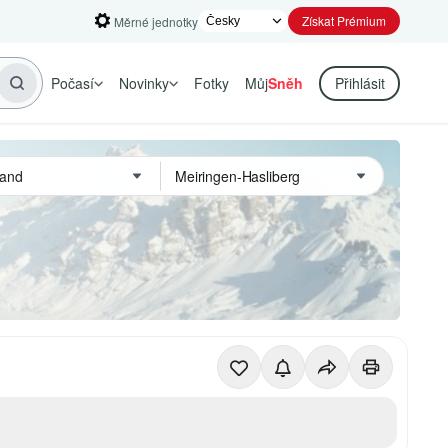
Získat Prémium
Měrné jednotky
Počasí
Novinky
Fotky
Můj
Sněh
Přihlásit