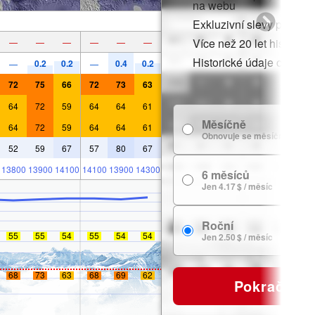
na webu
Exkluzivní slevy pro čle
Více než 20 let historie
—
—
—
—
—
—
Historické údaje o sněh
0.2
0.2
0.4
0.2
—
—
72
75
66
72
73
63
64
72
59
64
64
61
Měsíčně
64
72
59
64
64
61
Obnovuje se měsíčně
52
59
67
57
80
67
13800
13900
14100
14100
13900
14300
6 měsíců
Jen 4.17 $ / měsíc
Roční
55
55
54
55
54
54
Jen 2.50 $ / měsíc
68
73
63
68
69
62
Pokračovat