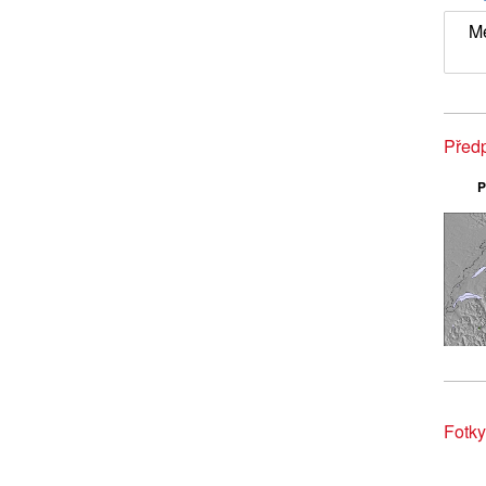
M
Předp
P
Fotky