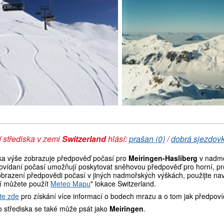
 střediska v zemi
Switzerland
hlásí:
prašan (0)
/
dobrá sjezdovk
ka výše zobrazuje předpověď počasí pro
Meiringen-Hasliberg
v nadmo
ovídaní počasí umožňují poskytovat sněhovou předpověď pro horní, pro
brazení předpovědi počasí v jiných nadmořských výškách, použijte navi
í můžete použít
Meteo Mapu
" lokace Switzerland.
te zde
pro získání více informací o bodech mrazu a o tom jak předpoví
 střediska se také může psát jako
Meiringen
.