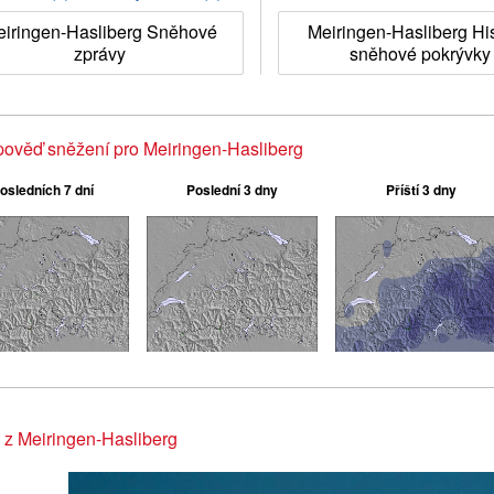
eiringen-Hasliberg Sněhové
Meiringen-Hasliberg His
zprávy
sněhové pokrývky
ověď sněžení pro Meiringen-Hasliberg
osledních 7 dní
Poslední 3 dny
Příští 3 dny
 z Meiringen-Hasliberg