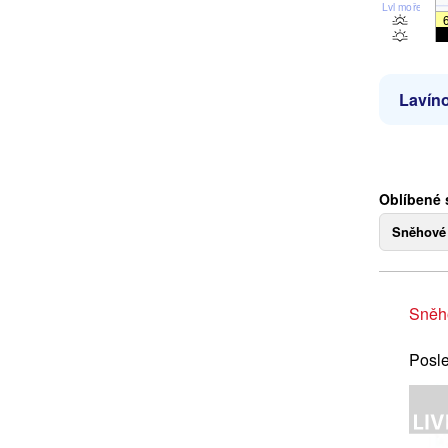
Lvl moře
Lavíno
Oblíbené 
Sněhové
Sněh
Posle