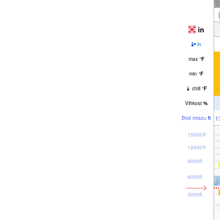
in
in
max
°
F
min
°
F
chill
°
F
Vlhkost
%
1
Bod mrazu
ft
15000ft
12000ft
9000ft
6000ft
3000ft