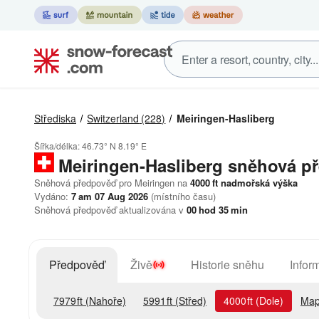
Střediska
Switzerland
(228)
Meiringen-Hasliberg
Šířka/délka:
46.73° N
8.19° E
Meiringen-Hasliberg
sněhová p
Sněhová předpověď pro Meiringen na
4000
ft
nadmořská výška
Vydáno:
7 am 07 Aug 2026
(místního času)
Sněhová předpověď aktualizována v
00
hod
35
min
Předpověď
Živě
Historie sněhu
Infor
7979
ft
(Nahoře)
5991
ft
(Střed)
4000
ft
(Dole)
Map