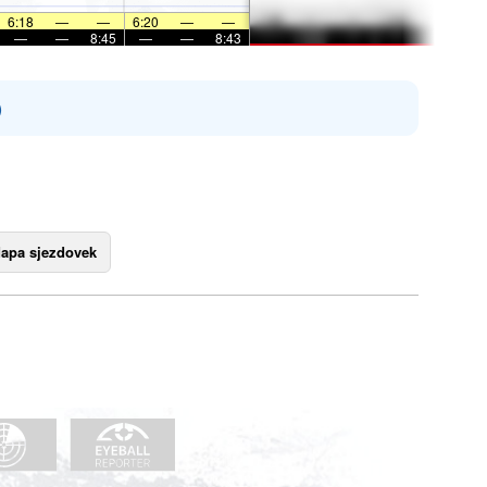
6:18
—
—
6:20
—
—
—
—
8:45
—
—
8:43
)
apa sjezdovek