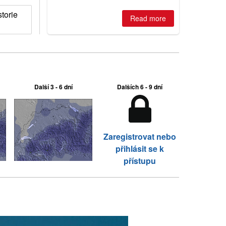
torie
Read more
Další 3 - 6 dní
Dalších 6 - 9 dní
Zaregistrovat nebo
přihlásit se k
přístupu