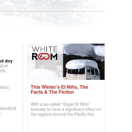
vé dny
vážně
řík.
This Winter’s El Niño, The
jasno,
Facts & The Fiction
With a so-called “Super El Niño”
převážně
forecast to have a significant effect on
.
the regions around the Pacific this
winter, the question skiers are asking
is simple: book now or wait, and
where are the best odds?