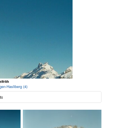
lfrith
gen-Hasliberg (4)
ii