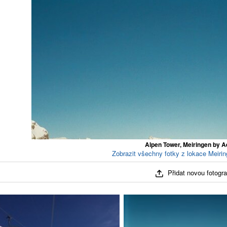
Alpen Tower, Meiringen by Ae
Zobrazit všechny fotky z lokace Meirin
Přidat novou fotograf