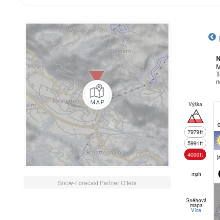
N
M
T
n
Výška
7979
ft
5991
ft
4000
ft
j
mph
Snow-Forecast Partner Offers
Sněhová
mapa
Více