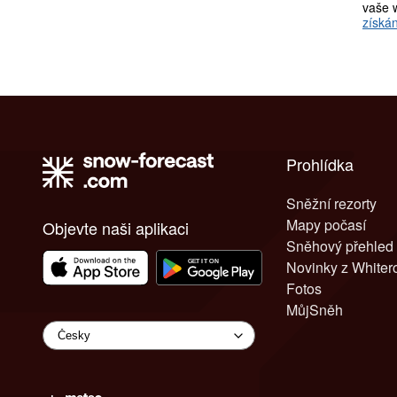
vaše 
získán
Prohlídka
Sněžní rezorty
Mapy počasí
Objevte naši aplikaci
Sněhový přehled
Novinky z White
Fotos
MůjSněh