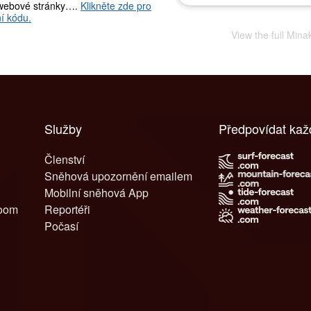
webové stránky….
Klikněte zde pro
í kódu.
View the full Min
Služby
Předpovídat kaž
Členství
Sněhová upozornění emailem
Mobilní sněhová App
room
Reportéři
Počasí