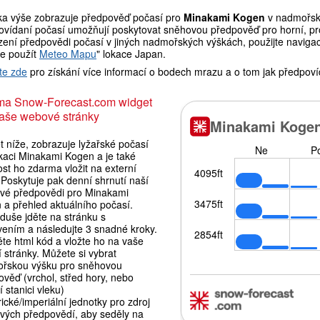
ka výše zobrazuje předpověď počasí pro
Minakami Kogen
v nadmořské
ovídaní počasí umožňují poskytovat sněhovou předpověď pro horní, pro
ení předpovědi počasí v jiných nadmořských výškách, použijte navigaci
e použít
Meteo Mapu
" lokace Japan.
te zde
pro získání více informací o bodech mrazu a o tom jak předpoví
ma Snow-Forecast.com widget
aše webové stránky
 níže, zobrazuje lyžařské počasí
okaci Minakami Kogen a je také
st ho zdarma vložit na externí
Poskytuje pak denní shrnutí naší
vé předpovědi pro Minakami
 a přehled aktuálního počasí.
duše jděte na stránku s
vením a následujte 3 snadné kroky.
te html kód a vložte ho na vaše
í stránky. Můžete si vybrat
řskou výšku pro sněhovou
věď (vrchol, střed hory, nebo
 stanici vleku)
ické/imperiální jednotky pro zdroj
vých předpovědí, aby seděly na