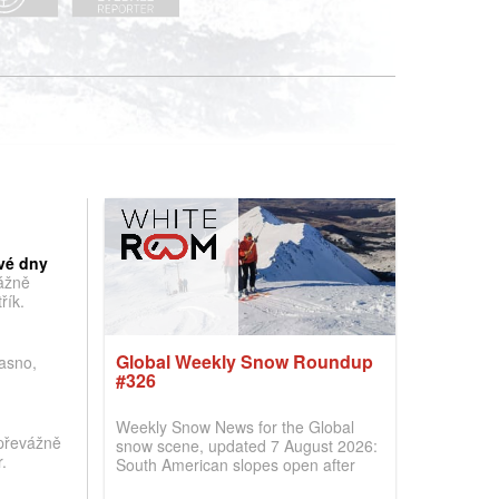
vé dny
vážně
řík.
Global Weekly Snow Roundup
jasno,
#326
Weekly Snow News for the Global
převážně
snow scene, updated 7 August 2026:
.
South American slopes open after
huge snowfalls, New Zealand posts