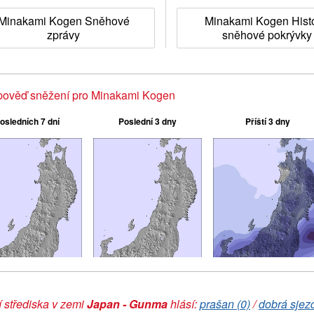
Minakami Kogen Sněhové
Minakami Kogen Histo
zprávy
sněhové pokrývky
pověď sněžení pro Minakami Kogen
osledních 7 dní
Poslední 3 dny
Příští 3 dny
 střediska v zemi
Japan - Gunma
hlásí:
prašan (0)
/
dobrá sjez