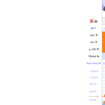
in
in
max
°
F
min
°
F
chill
°
F
Vlhkost
%
1
Bod mrazu
ft
15000ft
12000ft
9000ft
6000ft
3000ft