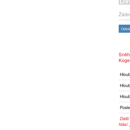
Žádné
Odesl
Sněh
Koge
Hlou
Hloub
Hloub
Posle
Další
hlásí: