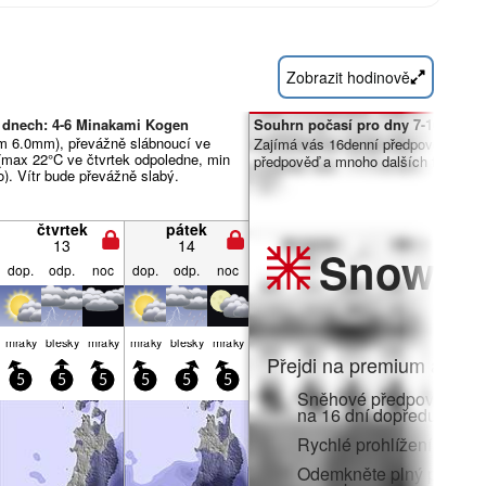
Zobrazit hodinově
 dnech: 4-6 Minakami Kogen
Souhrn počasí pro dny 7-16:
m 6.0mm), převážně slábnoucí ve
Zajímá vás 16denní předpověď? Od
 (max 22°C ve čtvrtek odpoledne, min
předpověď a mnoho dalších funkcí č
o). Vítr bude převážně slabý.
čtvrtek
pátek
13
14
Snow
Pr
dop.
odp.
noc
dop.
odp.
noc
mraky
blesky
mraky
mraky
blesky
mraky
Přejdi na premium a zato
5
5
5
5
5
5
Sněhové předpovědi po 
na 16 dní dopředu
Rychlé prohlížení bez r
Odemkněte plný přístup v