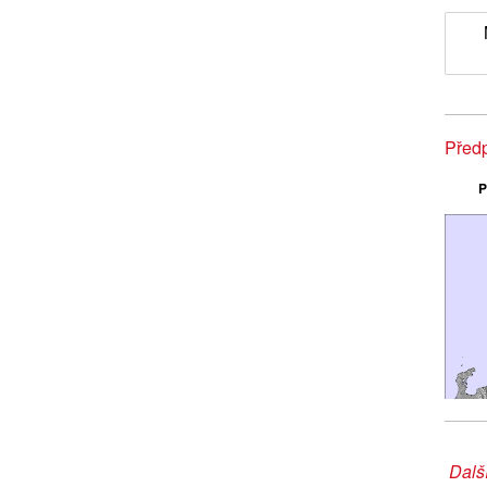
Před
P
Další