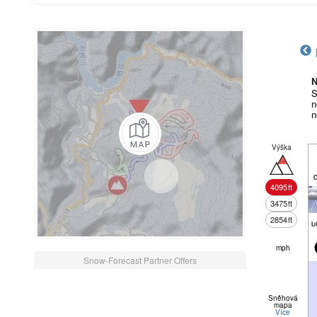
N
S
n
n
Výška
4095
ft
3475
ft
2854
ft
b
mph
Snow-Forecast Partner Offers
Sněhová
mapa
Více