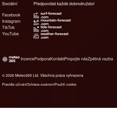
Sociální
Předpovídat každé dobrodružství
Facebook
Instagram
TikTok
YouTube
Inzerce
Podpora
Kontakt
Propojte nás
Zpětná vazba
© 2026 Meteo365 Ltd. Všechna práva vyhrazena
8
Pravidla užívání
Ochrana soukromí
Použití cookie