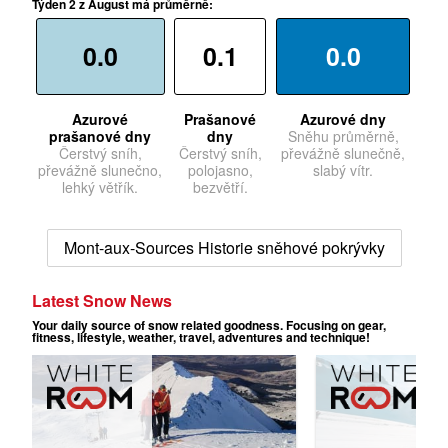
Týden 2 z August má průměrně:
0.0
0.1
0.0
Azurové
Prašanové
Azurové dny
prašanové dny
dny
Sněhu průměrně,
Čerstvý sníh,
Čerstvý sníh,
převážně slunečně,
převážně slunečno,
polojasno,
slabý vítr.
lehký větřík.
bezvětří.
Mont-aux-Sources Historie sněhové pokrývky