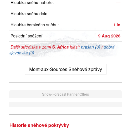
Hloubka sněhu nahoře:
—
Hloubka sněhu dole:
—
Hloubka čerstvého sněhu:
1
in
Poslední sněžení:
9 Aug 2026
Další střediska v zemi
S. Africa
hlásí:
prašan (0)
/
dobrá
sjezdovka (0)
Mont-aux-Sources Sněhové zprávy
Snow-Forecast Partner Offers
Historie sněhové pokrývky