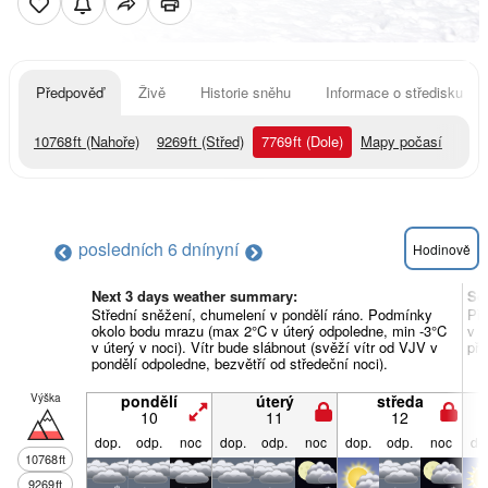
Předpověď
Živě
Historie sněhu
Informace o středisku
10768
ft
(Nahoře)
9269
ft
(Střed)
7769
ft
(Dole)
Mapy počasí
posledních 6 dní
nyní
Hodinově
Next 3 days weather summary:
So
Střední sněžení, chumelení v pondělí ráno. Podmínky
Př
okolo bodu mrazu (max 2°C v úterý odpoledne, min -3°C
v s
v úterý v noci). Vítr bude slábnout (svěží vítr od VJV v
pře
pondělí odpoledne, bezvětří od středeční noci).
Výška
pondělí
úterý
středa
10
11
12
dop.
odp.
noc
dop.
odp.
noc
dop.
odp.
noc
do
10768
ft
9269
ft