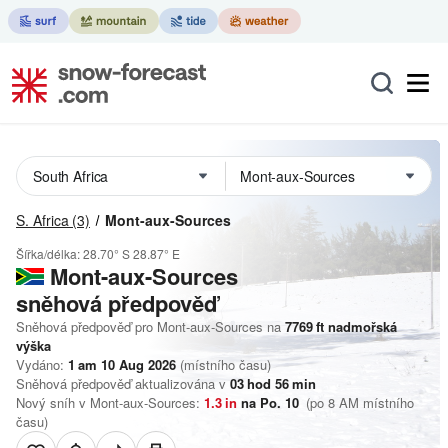
S. Africa
(3)
Mont-aux-Sources
Šířka/délka:
28.70° S
28.87° E
Mont-aux-Sources
sněhová předpověď
Sněhová předpověď pro Mont-aux-Sources na
7769
ft
nadmořská
výška
Vydáno:
1 am 10 Aug 2026
(místního času)
Sněhová předpověď aktualizována v
03
hod
56
min
Nový sníh v Mont-aux-Sources:
1.3
in
na Po. 10
(po 8 AM místního
času)