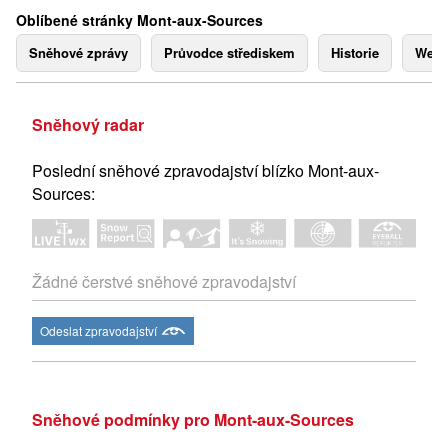
Oblíbené stránky Mont-aux-Sources
Sněhové zprávy
Průvodce střediskem
Historie
Webk
Sněhový radar
Poslední sněhové zpravodajství blízko Mont-aux-
Sources:
Žádné čerstvé sněhové zpravodajství
Odeslat zpravodajství
Sněhové podmínky pro Mont-aux-Sources