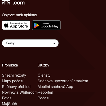
Objevte naši aplikaci
Prohlídka
Služby
Sněžní rezorty
Členství
Mapy počasí
Sněhová upozornění emailem
Sněhový přehled
Mobilní sněhová App
Novinky z Whiteroom
Reportéři
Fotos
Počasí
MůjSněh