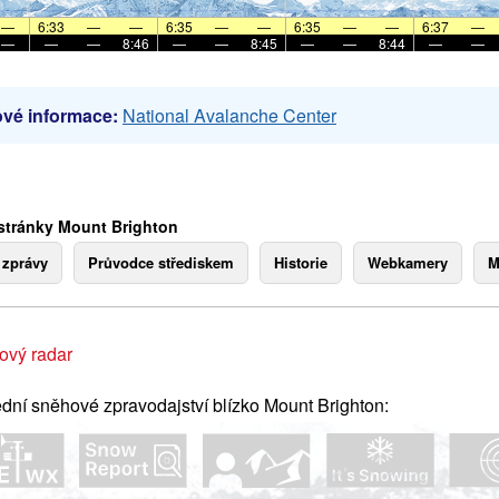
—
6:33
—
—
6:35
—
—
6:35
—
—
6:37
—
—
—
—
8:46
—
—
8:45
—
—
8:44
—
—
vé informace:
National Avalanche Center
stránky Mount Brighton
 zprávy
Průvodce střediskem
Historie
Webkamery
M
ový radar
dní sněhové zpravodajství blízko Mount Brighton: