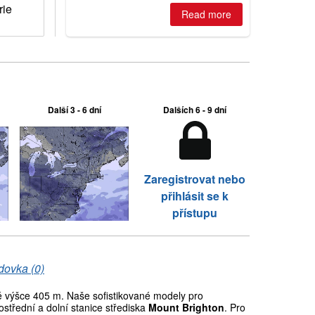
rie
2026, northern hemisphere down to
Read more
two outdoor areas still open.
Další 3 - 6 dní
Dalších 6 - 9 dní
Zaregistrovat nebo
přihlásit se k
přístupu
dovka (0)
výšce 405 m. Naše sofistikované modely pro
střední a dolní stanice střediska
Mount Brighton
. Pro