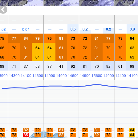
—
—
—
—
—
—
—
—
—
—
—
—
0.5
0.2
0.2
0.8
0.08
—
0.04
—
—
—
—
—
75
77
84
79
75
81
73
72
81
77
73
64
68
70
81
64
64
81
70
72
81
70
70
63
68
70
81
64
64
81
70
72
81
70
70
63
88
71
37
53
37
41
92
81
70
92
61
98
3900
14300
14100
14600
14900
14900
14600
14900
15600
14900
14400
14100
72
73
82
72
70
81
72
72
81
73
72
64
70
73
85
70
71
83
71
71
82
73
72
64