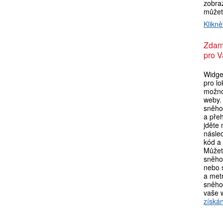
zobraz
můžet
Klikně
Zdar
pro V
Widget
pro lo
možno
weby. 
sněho
a pře
jděte
násle
kód a 
Můžet
sněho
nebo s
a metr
sněho
vaše 
získán