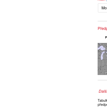
Mo
Předp
P
Další
Tabul
předp