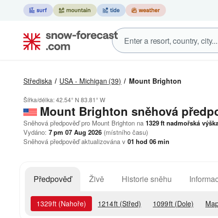
Střediska
USA - Michigan
(39)
Mount Brighton
Šířka/délka:
42.54° N
83.81° W
Mount Brighton
sněhová předp
Sněhová předpověď pro Mount Brighton na
1329
ft
nadmořská výšk
Vydáno:
7 pm 07 Aug 2026
(místního času)
Sněhová předpověď aktualizována v
01
hod
06
min
Předpověď
Živě
Historie sněhu
Informac
1329
ft
(Nahoře)
1214
ft
(Střed)
1099
ft
(Dole)
Map