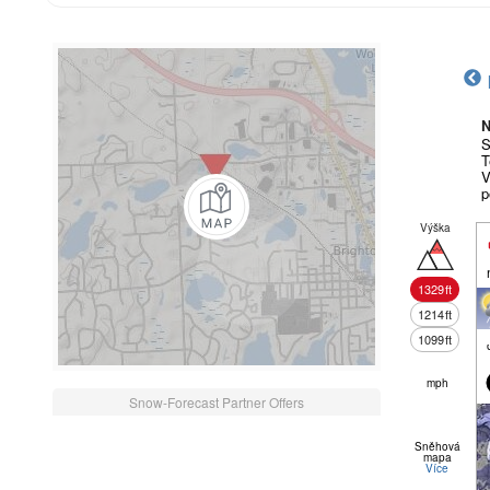
N
S
T
V
p
Výška
1329
ft
1214
ft
1099
ft
mph
Snow-Forecast Partner Offers
Sněhová
mapa
Více