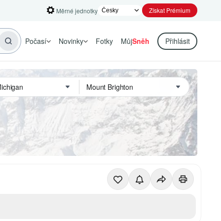
Získat Prémium
Měrné jednotky
Počasí
Novinky
Fotky
Můj
Sněh
Přihlásit