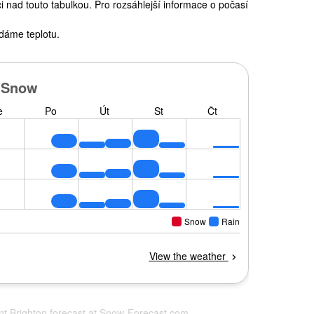
 nad touto tabulkou. Pro rozsáhlejší informace o počasí
dáme teplotu.
nt Brighton forecast at
Snow-Forecast.com