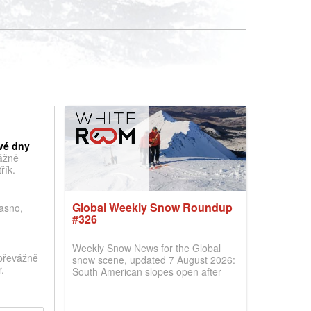
vé dny
vážně
řík.
Global Weekly Snow Roundup
jasno,
#326
Weekly Snow News for the Global
převážně
snow scene, updated 7 August 2026:
.
South American slopes open after
huge snowfalls, New Zealand posts
best conditions of season so far,
Australian areas open most terrain of