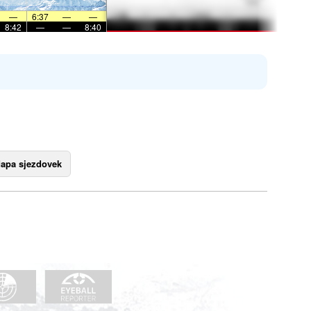
—
6:37
—
—
8:42
—
—
8:40
apa sjezdovek