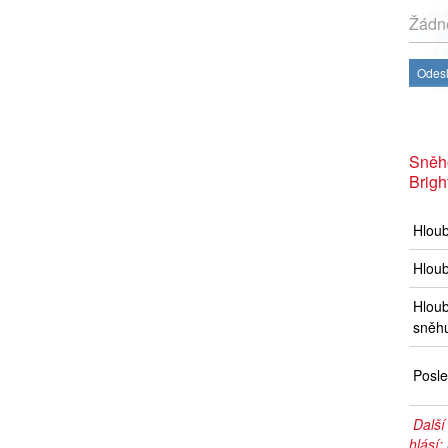
Žádné
Odesl
Sněh
Brigh
Hlou
Hloub
Hloub
sněh
Posle
Další
hlásí: