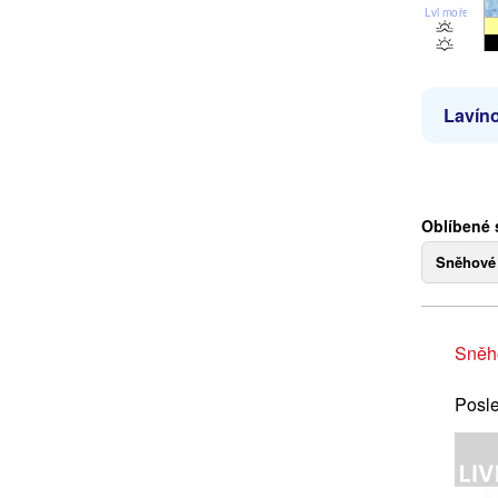
Lvl moře
Lavíno
Oblíbené 
Sněhové
Sněh
Posle