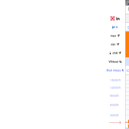
in
in
max
°
F
min
°
F
chill
°
F
Vlhkost
%
1
Bod mrazu
ft
15000ft
12000ft
9000ft
6000ft
3000ft