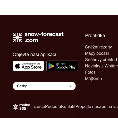
Prohlídka
Sněžní rezorty
Mapy počasí
Objevte naši aplikaci
Sněhový přehled
Novinky z White
Fotos
MůjSněh
Inzerce
Podpora
Kontakt
Propojte nás
Zpětná v