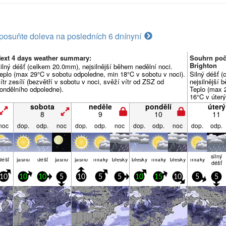
posuňte doleva na posledních 6 dní
nyní
ext 4 days weather summary:
Souhrn poč
Brighton
ilný déšť (celkem 20.0mm), nejsilnější během nedělní noci.
eplo (max 29°C v sobotu odpoledne, min 18°C v sobotu v noci).
Silný déšť 
ítr zesílí (bezvětří v sobotu v noci, svěží vítr od ZSZ od
nejsilnější 
ondělního odpoledne).
Teplo (max 2
16°C v úterý
převážně sl
sobota
neděle
pondělí
úterý
8
9
10
11
noc
dop.
odp.
noc
dop.
odp.
noc
dop.
odp.
noc
dop.
odp.
silný
déšť
jasno
déšť
jasno
jasno
mraky
blesky
blesky
mraky
blesky
mraky
déšť
10
10
10
5
10
5
5
10
15
10
5
5