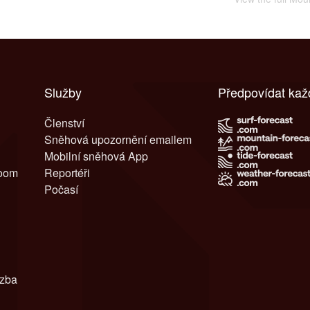
Služby
Předpovídat kaž
Členství
Sněhová upozornění emailem
Mobilní sněhová App
room
Reportéři
Počasí
azba