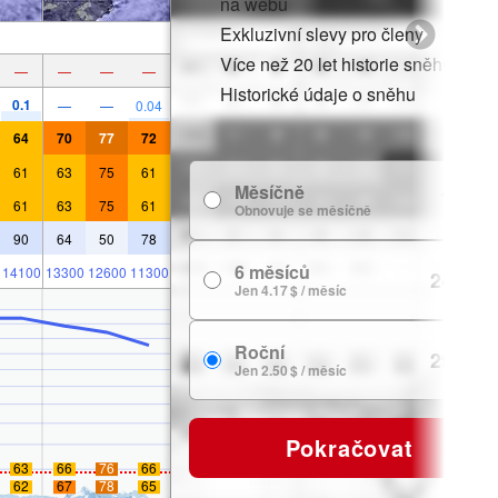
na webu
Exkluzivní slevy pro členy
Více než 20 let historie sněhu
—
—
—
—
Historické údaje o sněhu
0.1
—
—
0.04
64
70
77
72
61
63
75
61
Měsíčně
7.99 $
61
63
75
61
Obnovuje se měsíčně
90
64
50
78
6 měsíců
14100
13300
12600
11300
24.99 $
Jen 4.17 $ / měsíc
Roční
29.99 $
Jen 2.50 $ / měsíc
Pokračovat
63
66
76
66
62
67
78
65