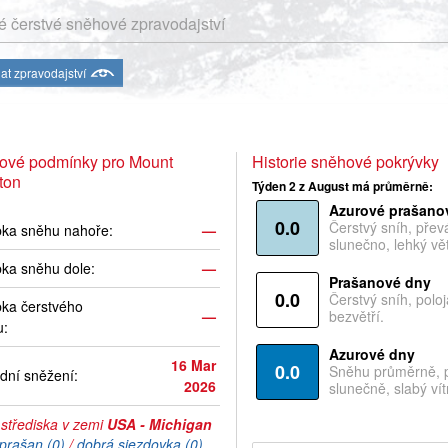
 čerstvé sněhové zpravodajství
at zpravodajství
ové podmínky pro Mount
Historie sněhové pokrývky
ton
Týden 2 z August má průměrně:
Azurové prašano
0.0
Čerstvý sníh, pře
bka sněhu nahoře:
—
slunečno, lehký vět
ka sněhu dole:
—
Prašanové dny
0.0
Čerstvý sníh, polo
ka čerstvého
—
bezvětří.
u:
Azurové dny
16 Mar
0.0
Sněhu průměrně, 
dní sněžení:
2026
slunečně, slabý vítr
 střediska v zemi
USA - Michigan
prašan (0)
/
dobrá sjezdovka (0)