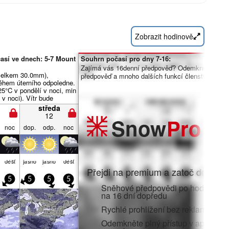
Zobrazit hodinově
así ve dnech: 5-7 Mount
Souhrn počasí pro dny 7-16:
Zajímá vás 16denní předpověď? Odemkněte úpln
(celkem 30.0mm),
předpověď a mnoho dalších funkcí členstvím Pro.
během úterního odpoledne.
5°C v pondělí v noci, min
 v noci). Vítr bude
abý.
středa
12
Snow
Pro
noc
dop.
odp.
noc
déšť
jasno
jasno
déšť
Přejdi na premium a zatoč do:
5
5
5
5
Sněhové předpovědi po hodinách 
na 16 dní dopředu
Rychlé prohlížení bez reklam
Odemkněte plný přístup v aplikaci i