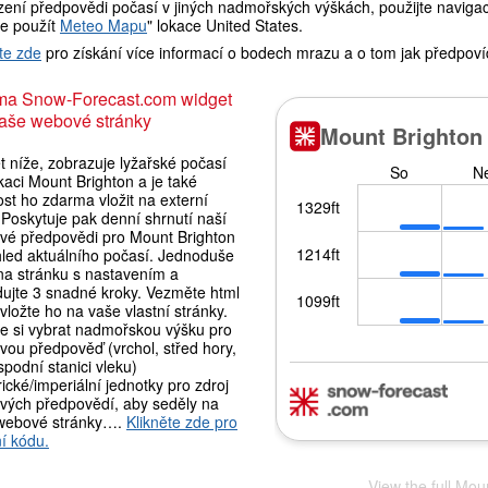
ení předpovědi počasí v jiných nadmořských výškách, použijte navigaci
e použít
Meteo Mapu
" lokace United States.
te zde
pro získání více informací o bodech mrazu a o tom jak předpoví
ma Snow-Forecast.com widget
aše webové stránky
 níže, zobrazuje lyžařské počasí
kaci Mount Brighton a je také
st ho zdarma vložit na externí
Poskytuje pak denní shrnutí naší
vé předpovědi pro Mount Brighton
hled aktuálního počasí. Jednoduše
 na stránku s nastavením a
dujte 3 snadné kroky. Vezměte html
vložte ho na vaše vlastní stránky.
e si vybrat nadmořskou výšku pro
vou předpověď (vrchol, střed hory,
podní stanici vleku)
ické/imperiální jednotky pro zdroj
vých předpovědí, aby seděly na
webové stránky….
Klikněte zde pro
í kódu.
View the full Mou