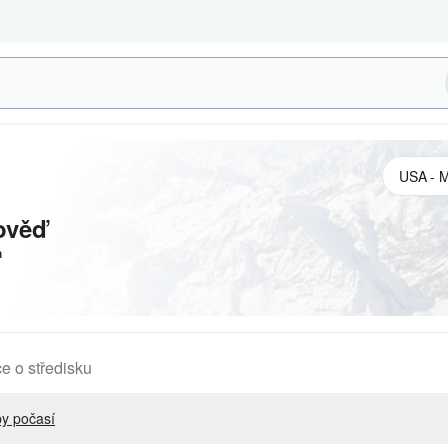
ověď
a
e o středisku
y počasí