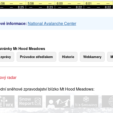
5:56
—
—
5:58
—
—
6:00
—
—
6:01
—
—
—
—
8:25
—
—
8:23
—
—
8:22
—
—
8:22
vé informace:
National Avalanche Center
 stránky Mt Hood Meadows
 zprávy
Průvodce střediskem
Historie
Webkamery
M
ový radar
dní sněhové zpravodajství blízko Mt Hood Meadows: