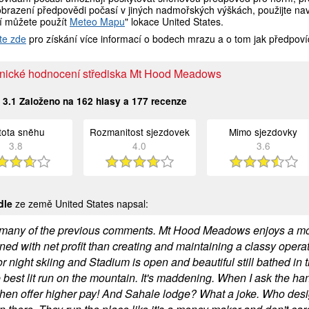
brazení předpovědi počasí v jiných nadmořských výškách, použijte navi
í můžete použít
Meteo Mapu
" lokace United States.
te zde
pro získání více informací o bodech mrazu a o tom jak předpoví
nické hodnocení střediska Mt Hood Meadows
:
3.1
Založeno na
162
hlasy a
177
recenze
stota sněhu
Rozmanitost sjezdovek
Mimo sjezdovky
3.8
4.0
3.6
dle
ze země United States napsal:
 many of the previous comments. Mt Hood Meadows enjoys a m
ned with net profit than creating and maintaining a classy oper
r night skiing and Stadium is open and beautiful still bathed in 
he best lit run on the mountain. It's maddening. When I ask the han
 Then offer higher pay! And Sahale lodge? What a joke. Who desig