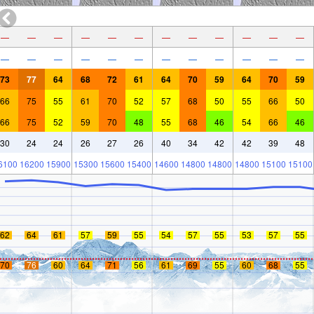
—
—
—
—
—
—
—
—
—
—
—
—
—
—
—
—
—
—
—
—
—
—
—
—
73
77
64
68
72
61
64
70
59
64
70
59
66
75
55
61
70
52
57
68
50
55
66
50
66
75
52
59
70
48
55
68
46
54
66
46
30
24
24
26
27
26
40
34
42
42
39
48
6100
16200
15900
15300
15600
15400
14600
14800
14800
14800
15100
15100
62
64
61
57
59
55
54
57
55
53
57
55
70
76
60
64
71
56
61
69
55
60
68
55