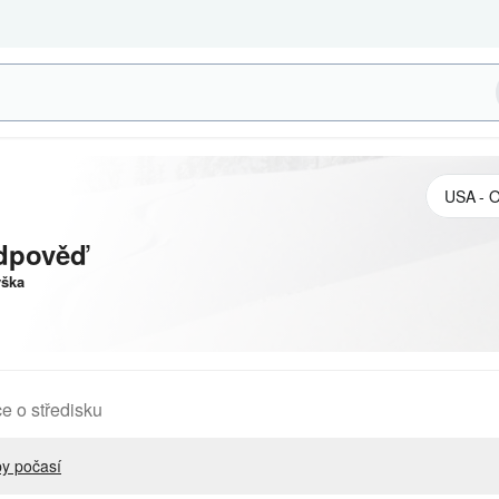
dpověď
ška
e o středisku
y počasí