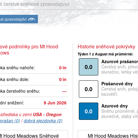
 čerstvé sněhové zpravodajství
at zpravodajství
ové podmínky pro Mt Hood
Historie sněhové pokrývky
dows
Týden 1 z August má průměrně:
Azurové prašano
0.0
Čerstvý sníh, pře
bka sněhu nahoře:
0
in
slunečno, lehký vět
ka sněhu dole:
0
in
Prašanové dny
0.0
Čerstvý sníh, polo
ka čerstvého sněhu:
—
bezvětří.
dní sněžení:
9 Jun 2026
Azurové dny
0.0
Sněhu průměrně, 
 střediska v zemi
USA - Oregon
slunečně, slabý vítr
prašan (0)
/
dobrá sjezdovka (0)
t Hood Meadows Sněhové
Mt Hood Meadows Hist