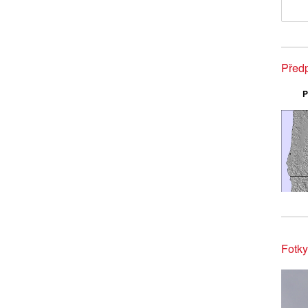
Před
P
Fotk