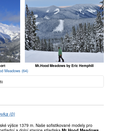
ort
Mt.Hood Meadows by Eric Hemphill
ood Meadows (64)
ii
vka (0)
ké výšce 1379 m. Naše sofistikované modely pro
střední a dolní stanice střediska
Mt Hood Meadows
.