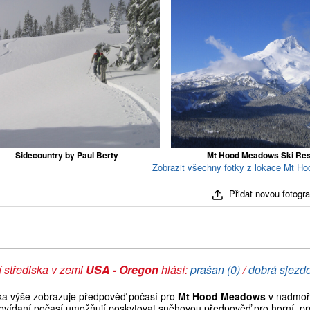
Sidecountry by Paul Berty
Mt Hood Meadows Ski Res
Zobrazit všechny fotky z lokace Mt H
Přidat novou fotograf
 střediska v zemi
USA - Oregon
hlásí:
prašan (0)
/
dobrá sjezdo
ka výše zobrazuje předpověď počasí pro
Mt Hood Meadows
v nadmořs
ovídaní počasí umožňují poskytovat sněhovou předpověď pro horní, pro