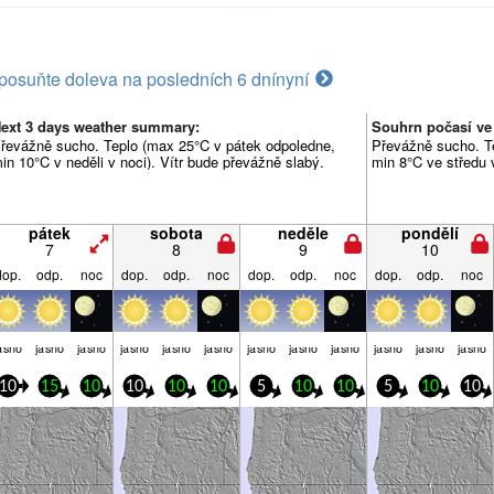
posuňte doleva na posledních 6 dní
nyní
ext 3 days weather summary:
Souhrn počasí ve
řevážně sucho. Teplo (max 25°C v pátek odpoledne,
Převážně sucho. T
in 10°C v neděli v noci). Vítr bude převážně slabý.
min 8°C ve středu 
pátek
sobota
neděle
pondělí
7
8
9
10
dop.
odp.
noc
dop.
odp.
noc
dop.
odp.
noc
dop.
odp.
noc
asno
jasno
jasno
jasno
jasno
jasno
jasno
jasno
jasno
jasno
jasno
jasno
10
15
10
10
10
10
5
10
10
5
10
10