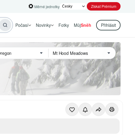
Získat Prémium
Měrné jednotky
Počasí
Novinky
Fotky
Můj
Sněh
Přihlásit