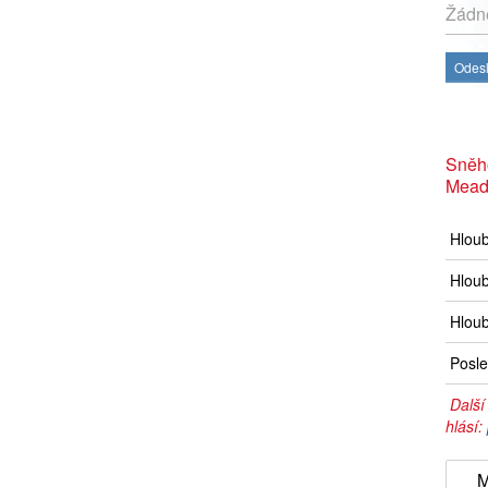
Žádné
Odesl
Sněh
Mea
Hlou
Hloub
Hloub
Posle
Další
hlásí:
M