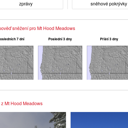
zprávy
sněhové pokrývky
pověď sněžení pro Mt Hood Meadows
osledních 7 dní
Poslední 3 dny
Příští 3 dny
y z Mt Hood Meadows