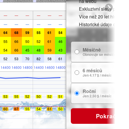
na webu
Exkluzivní slevy pro čle
—
—
—
—
—
—
Více než 20 let historie
Historické údaje o sněh
—
—
—
—
—
—
64
68
59
55
61
54
55
66
50
52
61
46
Měsíčně
54
66
45
48
59
43
Obnovuje se měsíčně
52
53
70
82
58
61
14400
14600
14800
14400
14600
14800
6 měsíců
Jen 4.17 $ / měsíc
Roční
Jen 2.50 $ / měsíc
53
55
52
50
52
51
60
67
55
54
61
50
Pokračovat