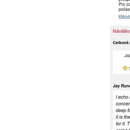
Pro zo
počas
Klikně
Návštěv
Celkové
Ji
Jay Run
I echo
concer
deep fo
it is t
for it.