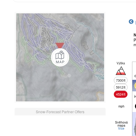
N
P
m
Výška
7300
ft
5912
ft
4524
ft
j
mph
Snow-Forecast Partner Offers
Sněhová
mapa
Více