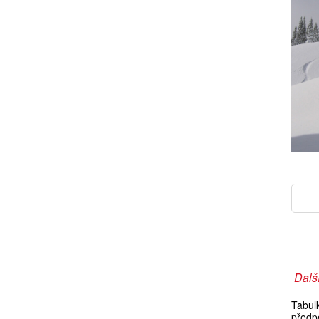
Další
Tabul
předp