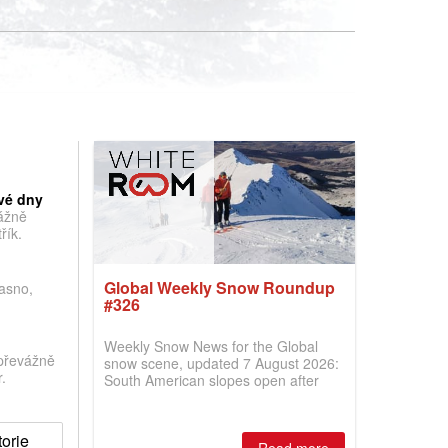
vé dny
vážně
řík.
Global Weekly Snow Roundup
jasno,
#326
Weekly Snow News for the Global
převážně
snow scene, updated 7 August 2026:
.
South American slopes open after
huge snowfalls, New Zealand posts
best conditions of season so far,
Australian areas open most terrain of
orie