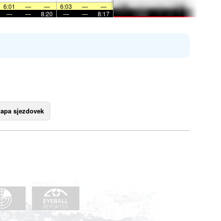
6:01
—
—
6:03
—
—
—
—
8:20
—
—
8:17
apa sjezdovek