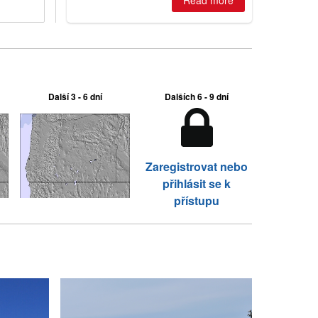
2026, northern hemisphere down to
Read more
two outdoor areas still open.
Další 3 - 6 dní
Dalších 6 - 9 dní
Zaregistrovat nebo
přihlásit se k
přístupu