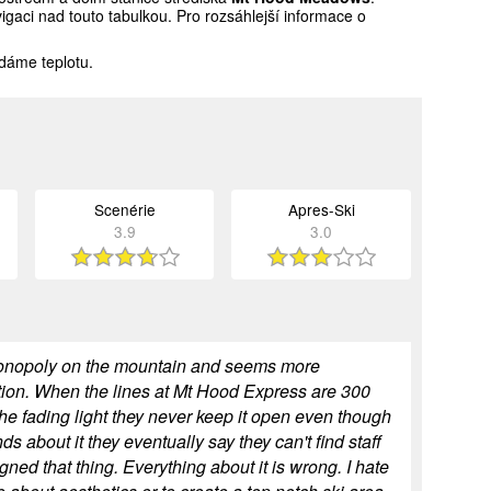
gaci nad touto tabulkou. Pro rozsáhlejší informace o
dáme teplotu.
Scenérie
Apres-Ski
3.9
3.0
onopoly on the mountain and seems more
ation. When the lines at Mt Hood Express are 300
the fading light they never keep it open even though
ds about it they eventually say they can't find staff
ned that thing. Everything about it is wrong. I hate