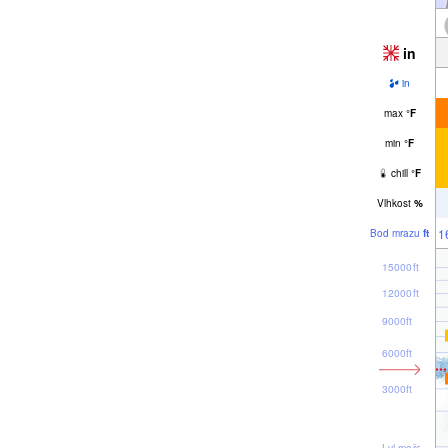
in
in
max
°
F
min
°
F
chill
°
F
Vlhkost
%
1
Bod mrazu
ft
15000ft
12000ft
9000ft
6000ft
3000ft
Lvl moře