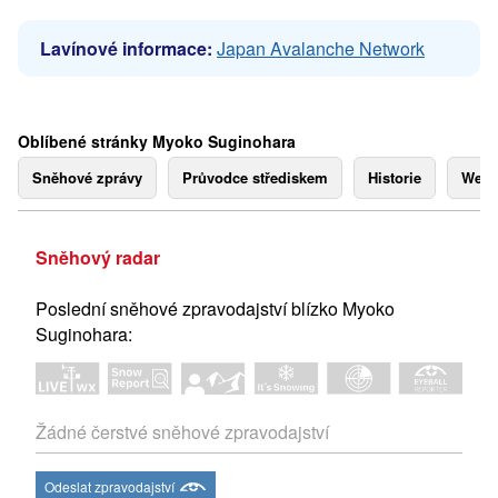
Lavínové informace:
Japan Avalanche Network
Oblíbené stránky Myoko Suginohara
Sněhové zprávy
Průvodce střediskem
Historie
Webk
Sněhový radar
Poslední sněhové zpravodajství blízko Myoko
Suginohara:
Žádné čerstvé sněhové zpravodajství
Odeslat zpravodajství