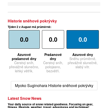
Historie sněhové pokrývky
Týden 2 z August má průměrně:
0.0
0.0
0.0
Azurové
Prašanové
Azurové dny
prašanové dny
dny
Sněhu průměrně,
Čerstvý sníh,
Čerstvý sníh,
převážně slunečně,
převážně slunečno,
polojasno,
slabý vítr.
lehký větřík.
bezvětří.
Myoko Suginohara Historie sněhové pokrývky