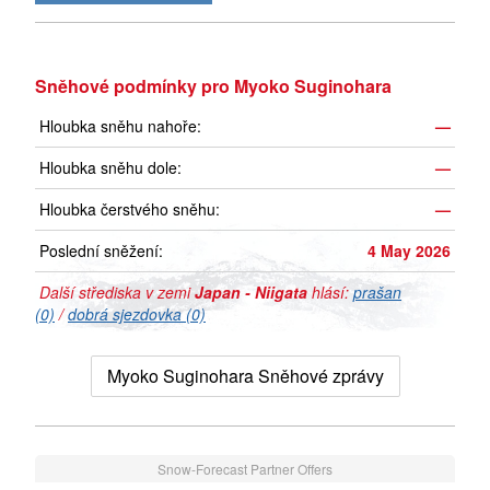
Sněhové podmínky pro Myoko Suginohara
Hloubka sněhu nahoře:
—
Hloubka sněhu dole:
—
Hloubka čerstvého sněhu:
—
Poslední sněžení:
4 May 2026
Další střediska v zemi
Japan - Niigata
hlásí:
prašan
(0)
/
dobrá sjezdovka (0)
Myoko Suginohara Sněhové zprávy
Snow-Forecast Partner Offers