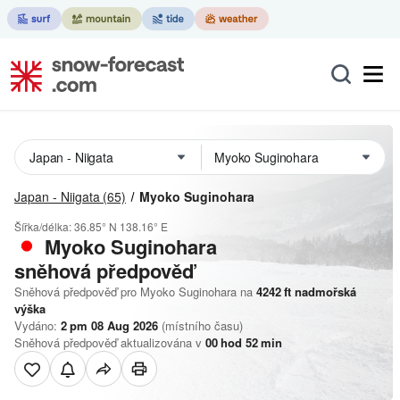
Japan - Niigata
(65)
Myoko Suginohara
Šířka/délka:
36.85° N
138.16° E
Myoko Suginohara
sněhová předpověď
Sněhová předpověď pro Myoko Suginohara na
4242
ft
nadmořská
výška
Vydáno:
2 pm 08 Aug 2026
(místního času)
Sněhová předpověď aktualizována v
00
hod
52
min