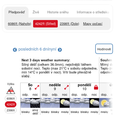
Předpověď
Živě
Historie sněhu
Informace o středisku
6086
ft
(Nahoře)
4242
ft
(Střed)
2398
ft
(Dole)
Mapy počasí
posledních 6 dní
nyní
Hodinově
Next 3 days weather summary:
Souhrn p
Silný déšť (celkem 36.0mm), nejsilnější během
Mírný déš
sobotní noci. Teplo (max 21°C v sobotu odpoledne,
Teplo (ma
min 14°C v pondělí v noci). Vítr bude převážně
odpoledne
slabý.
Výška
So
neděle
pondělí
úte
8
9
10
1
odp.
noc
dop.
odp.
noc
dop.
odp.
noc
dop.
od
6086
ft
4242
ft
silný
leh
2398
ft
blesky
blesky
blesky
mraky
blesky
blesky
mraky
mraky
déšť
dé