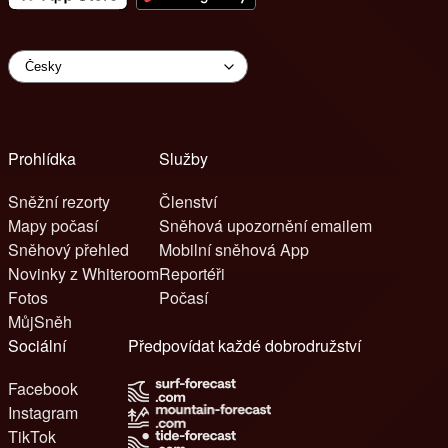
Prohlídka
Služby
Sněžní rezorty
Členství
Mapy počasí
Sněhová upozornění emailem
Sněhový přehled
Mobilní sněhová App
Novinky z Whiteroom
Reportéři
Fotos
Počasí
MůjSněh
Sociální
Předpovídat každé dobrodružství
Facebook
Instagram
TikTok