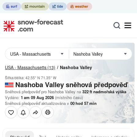
USA - Massachusetts
(13)
Nashoba Valley
Šířka/délka:
42.55° N
71.35° W
Nashoba Valley
sněhová předpověď
Sněhová předpověď pro Nashoba Valley na
322
ft
nadmořská výška
Vydáno:
1 am 09 Aug 2026
(místního času)
Sněhová předpověď aktualizována v
00
hod
57
min