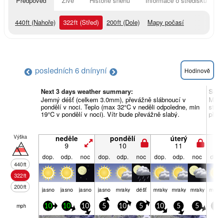
Předpověď
Živě
Historie sněhu
Informace o středisku
440
ft
(Nahoře)
322
ft
(Střed)
200
ft
(Dole)
Mapy počasí
posledních 6 dní
nyní
Hodinově
Next 3 days weather summary:
So
Jemný déšť (celkem 3.0mm), převážně slábnoucí v
Mrh
pondělí v noci. Teplo (max 32°C v neděli odpoledne, min
stř
19°C v pondělí v noci). Vítr bude převážně slabý.
pře
Výška
neděle
pondělí
úterý
9
10
11
dop.
odp.
noc
dop.
odp.
noc
dop.
odp.
noc
do
440
ft
322
ft
200
ft
jasno
jasno
jasno
jasno
mraky
déšť
mraky
mraky
mraky
mra
mph
10
10
10
5
10
5
10
5
5
0