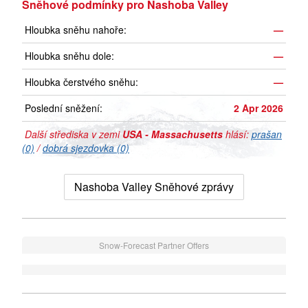
Sněhové podmínky pro Nashoba Valley
Hloubka sněhu nahoře:
—
Hloubka sněhu dole:
—
Hloubka čerstvého sněhu:
—
Poslední sněžení:
2 Apr 2026
Další střediska v zemi
USA - Massachusetts
hlásí:
prašan
(0)
/
dobrá sjezdovka (0)
Nashoba Valley Sněhové zprávy
Snow-Forecast Partner Offers