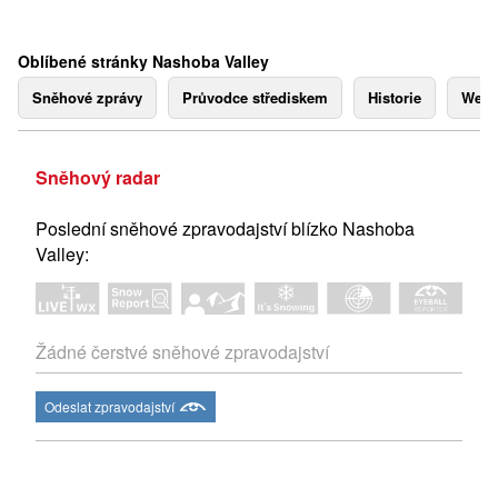
Oblíbené stránky Nashoba Valley
Sněhové zprávy
Průvodce střediskem
Historie
Webk
Sněhový radar
Poslední sněhové zpravodajství blízko Nashoba
Valley:
Žádné čerstvé sněhové zpravodajství
Odeslat zpravodajství