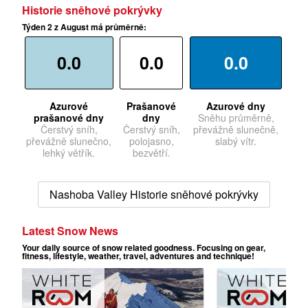
Historie sněhové pokrývky
Týden 2 z August má průměrně:
0.0
0.0
0.0
Azurové
Prašanové
Azurové dny
prašanové dny
dny
Sněhu průměrně,
Čerstvý sníh,
Čerstvý sníh,
převážně slunečně,
převážně slunečno,
polojasno,
slabý vítr.
lehký větřík.
bezvětří.
Nashoba Valley Historie sněhové pokrývky