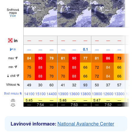
Sněhová
mapa
Více
in
—
—
—
—
—
—
—
—
—
0.1
—
—
—
—
—
—
—
—
in
84
90
79
81
90
77
81
86
73
7
max
°
F
75
88
70
70
88
66
72
84
66
6
min
°
F
75
88
70
70
88
66
72
84
66
6
chill
°
F
49
30
60
41
32
93
50
37
57
4
Vlhkost
%
14100
15100
14400
13900
13600
13800
13800
12600
13300
121
Bod mrazu
ft
5:45
—
—
5:46
—
—
5:47
—
—
5:
—
7:54
—
—
7:53
—
—
7:52
—
Lavínové informace:
National Avalanche Center