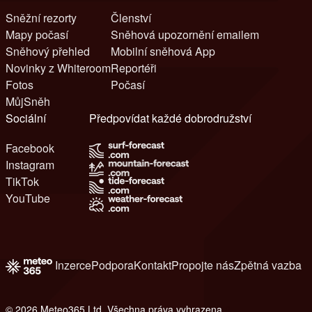
Sněžní rezorty
Členství
Mapy počasí
Sněhová upozornění emailem
Sněhový přehled
Mobilní sněhová App
Novinky z Whiteroom
Reportéři
Fotos
Počasí
MůjSněh
Sociální
Předpovídat každé dobrodružství
Facebook
Instagram
TikTok
YouTube
Inzerce
Podpora
Kontakt
Propojte nás
Zpětná vazba
© 2026 Meteo365 Ltd. Všechna práva vyhrazena
8