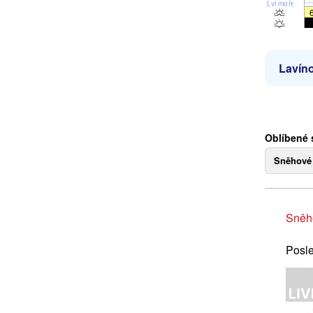
Lvl moře
Lavíno
Oblíbené 
Sněhové
Sněh
Posle