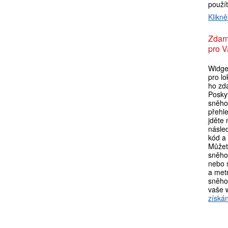
použí
Klikně
Zdar
pro V
Widget
pro l
ho zda
Poskyt
sněho
přehl
jděte
násle
kód a 
Můžet
sněho
nebo s
a metr
sněho
vaše 
získán