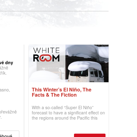
vé dny
vážně
řík.
This Winter’s El Niño, The
jasno,
Facts & The Fiction
With a so-called “Super El Niño”
převážně
forecast to have a significant effect on
.
the regions around the Pacific this
winter, the question skiers are asking
is simple: book now or wait, and
where are the best odds?
něhové