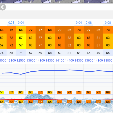
—
—
—
—
—
—
—
—
—
—
—
—
—
0.08
0.04
—
—
—
—
—
0.04
0.08
—
0.08
68
72
66
72
77
68
79
82
73
77
82
73
59
72
57
63
77
63
68
82
63
68
81
63
59
72
57
63
77
63
68
82
63
68
81
63
74
55
71
57
50
68
50
31
51
45
40
65
3000
13100
12500
13600
14100
14300
14100
14400
14300
13600
14100
13800
56
62
61
60
67
65
67
73
71
68
72
69
64
72
62
67
77
65
73
82
68
73
82
68