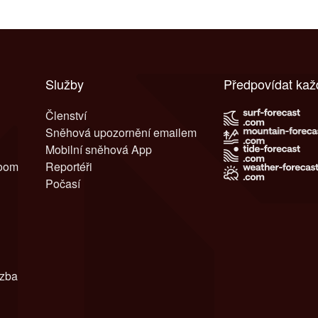
Služby
Předpovídat kaž
Členství
Sněhová upozornění emailem
Mobilní sněhová App
room
Reportéři
Počasí
azba