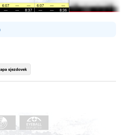
6:07
—
—
6:07
—
—
—
—
8:37
—
—
8:36
)
apa sjezdovek