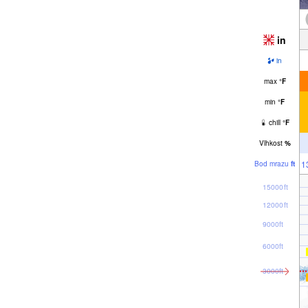
in
in
max
°
F
min
°
F
chill
°
F
Vlhkost
%
1
Bod mrazu
ft
15000ft
12000ft
9000ft
6000ft
3000ft