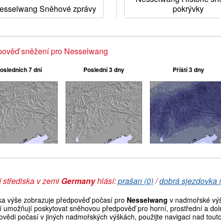
esselwang Sněhové zprávy
pokrývky
pověď sněžení pro Nesselwang
osledních 7 dní
Poslední 3 dny
Příští 3 dny
 střediska v zemi
Germany
hlásí:
prašan (0)
/
dobrá sjezdovka 
ka výše zobrazuje předpověď počasí pro
Nesselwang
v nadmořské výš
í umožňují poskytovat sněhovou předpověď pro horní, prostřední a doln
vědi počasí v jiných nadmořských výškách, použijte navigaci nad tout