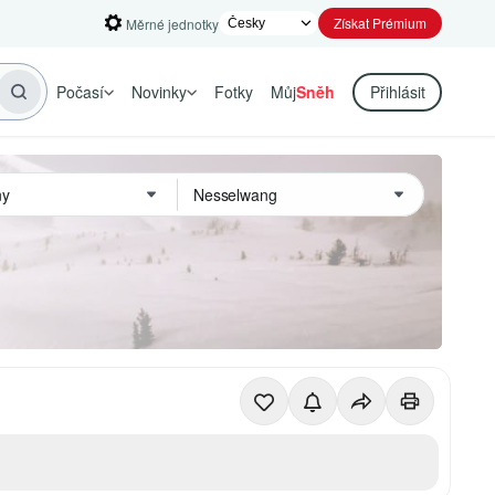
Získat Prémium
Měrné jednotky
Počasí
Novinky
Fotky
Můj
Sněh
Přihlásit