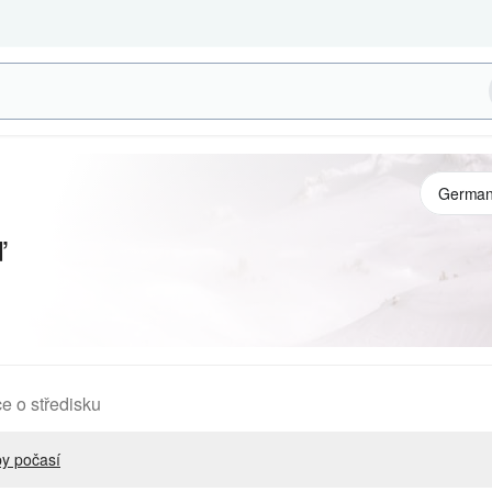
ď
e o středisku
y počasí