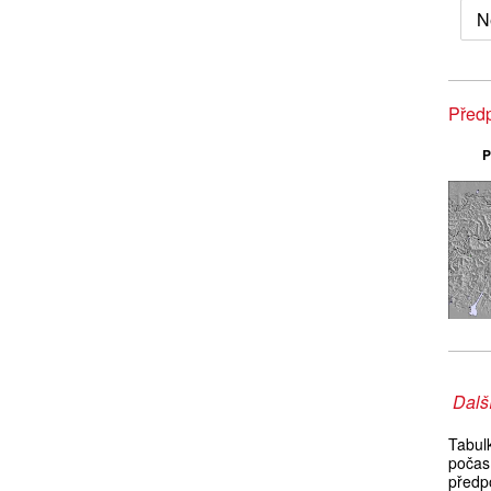
N
Před
P
Další
Tabul
počas
předpo