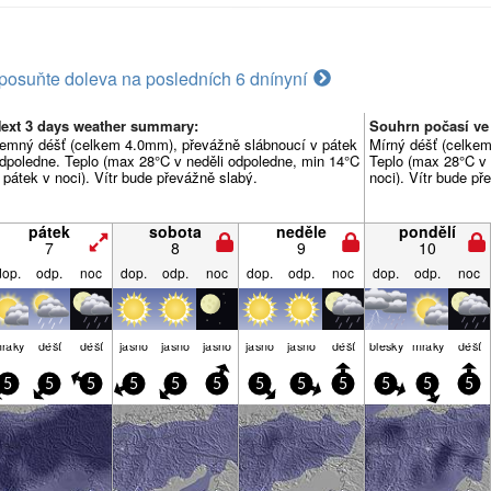
posuňte doleva na posledních 6 dní
nyní
ext 3 days weather summary:
Souhrn počasí ve
emný déšť (celkem 4.0mm), převážně slábnoucí v pátek
Mírný déšť (celkem
dpoledne. Teplo (max 28°C v neděli odpoledne, min 14°C
Teplo (max 28°C v 
 pátek v noci). Vítr bude převážně slabý.
noci). Vítr bude př
pátek
sobota
neděle
pondělí
7
8
9
10
dop.
odp.
noc
dop.
odp.
noc
dop.
odp.
noc
dop.
odp.
noc
raky
déšť
déšť
jasno
jasno
jasno
jasno
jasno
déšť
blesky
mraky
déšť
5
5
5
5
5
5
5
5
5
5
5
5