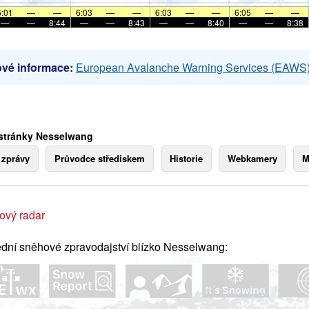
6:01
—
—
6:03
—
—
6:03
—
—
6:05
—
—
—
—
8:44
—
—
8:43
—
—
8:40
—
—
8:38
vé informace:
European Avalanche Warning Services (EAWS
stránky Nesselwang
 zprávy
Průvodce střediskem
Historie
Webkamery
M
ový radar
dní sněhové zpravodajství blízko Nesselwang: