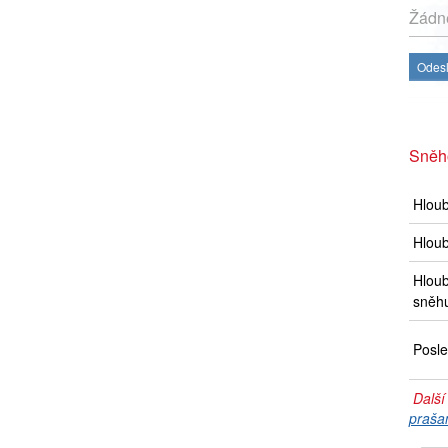
Žádné
Odesl
Sněh
Hlou
Hloub
Hloub
sněh
Posle
Další
praša