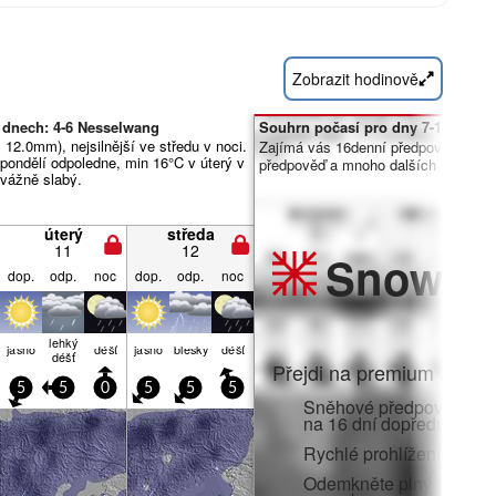
Zobrazit hodinově
 dnech: 4-6 Nesselwang
Souhrn počasí pro dny 7-16:
 12.0mm), nejsilnější ve středu v noci.
Zajímá vás 16denní předpověď? Od
pondělí odpoledne, min 16°C v úterý v
předpověď a mnoho dalších funkcí č
evážně slabý.
úterý
středa
11
12
Snow
Pr
dop.
odp.
noc
dop.
odp.
noc
lehký
jasno
déšť
jasno
blesky
déšť
déšť
Přejdi na premium a zato
5
5
0
5
5
5
Sněhové předpovědi po 
na 16 dní dopředu
Rychlé prohlížení bez r
Odemkněte plný přístup v