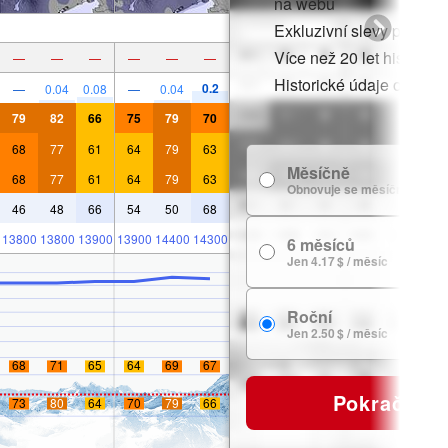
na webu
Exkluzivní slevy pro čle
Více než 20 let historie
—
—
—
—
—
—
Historické údaje o sněh
0.2
—
0.04
0.08
—
0.04
79
82
66
75
79
70
68
77
61
64
79
63
Měsíčně
68
77
61
64
79
63
Obnovuje se měsíčně
46
48
66
54
50
68
13800
13800
13900
13900
14400
14300
6 měsíců
Jen 4.17 $ / měsíc
Roční
Jen 2.50 $ / měsíc
68
71
65
64
69
67
Pokračovat
73
80
64
70
79
66