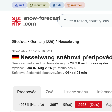
Střediska
Germany
(229)
Nesselwang
Šířka/délka:
47.62° N
10.50° E
Nesselwang
sněhová předpově
Sněhová předpověď pro Nesselwang na
2953
ft
nadmořská výška
Vydáno:
1 am 07 Aug 2026
(místního času)
Sněhová předpověď aktualizována v
04
hod
24
min
Předpověď
Živě
Historie sněhu
Informac
4958
ft
(Nahoře)
3957
ft
(Střed)
2953
ft
(Dole)
Map