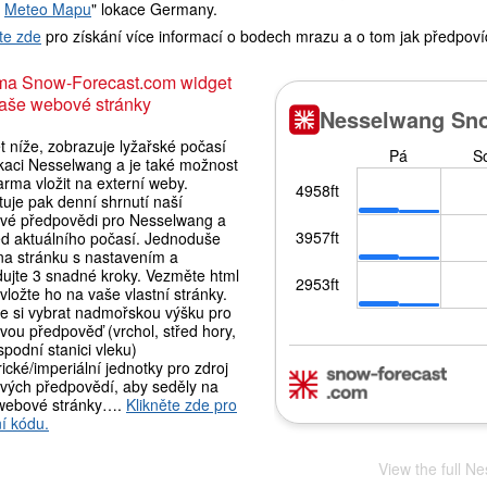
t
Meteo Mapu
" lokace Germany.
te zde
pro získání více informací o bodech mrazu a o tom jak předpoví
ma Snow-Forecast.com widget
aše webové stránky
 níže, zobrazuje lyžařské počasí
okaci Nesselwang a je také možnost
rma vložit na externí weby.
uje pak denní shrnutí naší
vé předpovědi pro Nesselwang a
ed aktuálního počasí. Jednoduše
 na stránku s nastavením a
dujte 3 snadné kroky. Vezměte html
vložte ho na vaše vlastní stránky.
e si vybrat nadmořskou výšku pro
vou předpověď (vrchol, střed hory,
podní stanici vleku)
ické/imperiální jednotky pro zdroj
vých předpovědí, aby seděly na
webové stránky….
Klikněte zde pro
í kódu.
View the full N