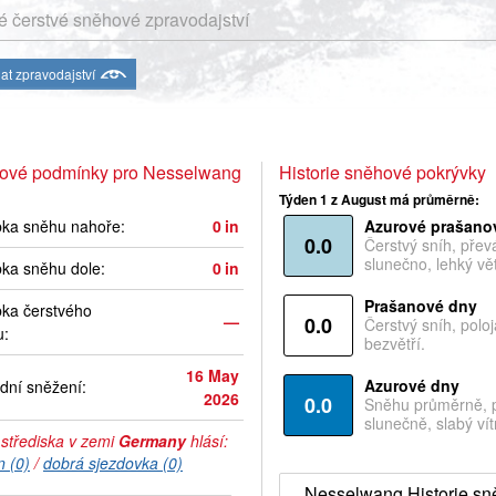
 čerstvé sněhové zpravodajství
at zpravodajství
ové podmínky pro Nesselwang
Historie sněhové pokrývky
Týden 1 z August má průměrně:
bka sněhu nahoře:
0
in
Azurové prašano
0.0
Čerstvý sníh, pře
slunečno, lehký vět
ka sněhu dole:
0
in
Prašanové dny
ka čerstvého
—
0.0
Čerstvý sníh, polo
u:
bezvětří.
16 May
Azurové dny
dní sněžení:
2026
0.0
Sněhu průměrně, 
slunečně, slabý vítr
 střediska v zemi
Germany
hlásí:
n (0)
/
dobrá sjezdovka (0)
Nesselwang Historie s