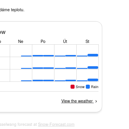
dáme teplotu.
esselwang forecast at
Snow-Forecast.com