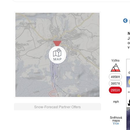
N
J
o
v
Výška
4958
ft
3957
ft
2953
ft
m
mph
Snow-Forecast Partner Offers
Sněhová
mapa
Více