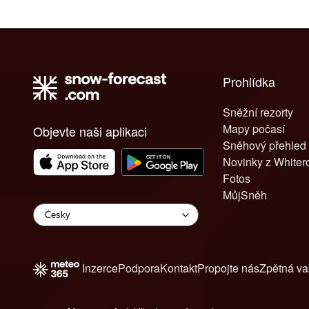
Prohlídka
Sněžní rezorty
Mapy počasí
Objevte naši aplikaci
Sněhový přehled
Novinky z White
Fotos
MůjSněh
Inzerce
Podpora
Kontakt
Propojte nás
Zpětná v