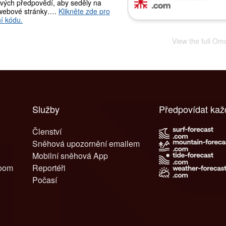
vých předpovědí, aby seděly na
webové stránky….
Klikněte zde pro
í kódu.
View the full Om
Služby
Předpovídat kaž
Členství
Sněhová upozornění emailem
Mobilní sněhová App
room
Reportéři
Počasí