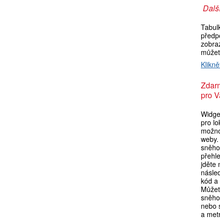
Další
Tabul
předp
zobraz
můžet
Klikně
Zdar
pro V
Widget
pro l
možno
weby. 
sněho
přehl
jděte
násle
kód a 
Můžet
sněho
nebo s
a metr