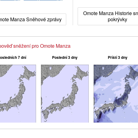
Omote Manza Historie s
ote Manza Sněhové zprávy
pokrývky
pověď sněžení pro Omote Manza
osledních 7 dní
Poslední 3 dny
Příští 3 dny