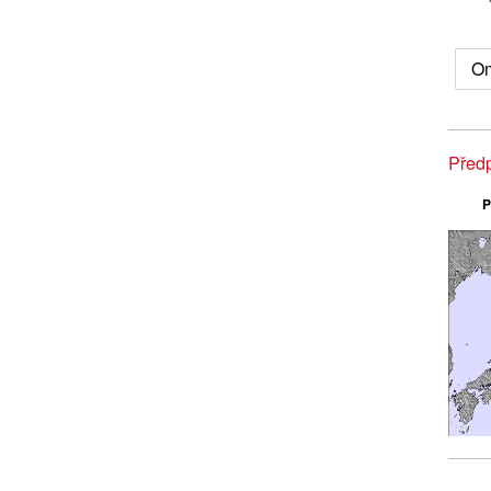
Om
Před
P