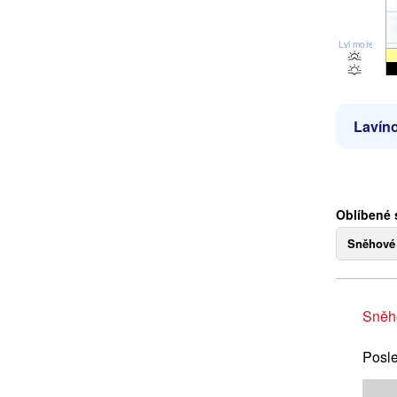
Lvl moře
Lavíno
Oblíbené 
Sněhové
Sněh
Posle