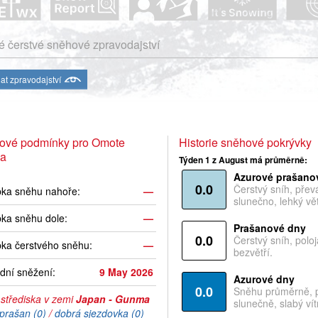
 čerstvé sněhové zpravodajství
at zpravodajství
ové podmínky pro Omote
Historie sněhové pokrývky
a
Týden 1 z August má průměrně:
Azurové prašano
0.0
Čerstvý sníh, pře
bka sněhu nahoře:
—
slunečno, lehký vět
ka sněhu dole:
—
Prašanové dny
0.0
Čerstvý sníh, polo
ka čerstvého sněhu:
—
bezvětří.
dní sněžení:
9 May 2026
Azurové dny
0.0
Sněhu průměrně, 
 střediska v zemi
Japan - Gunma
slunečně, slabý vítr
prašan (0)
/
dobrá sjezdovka (0)