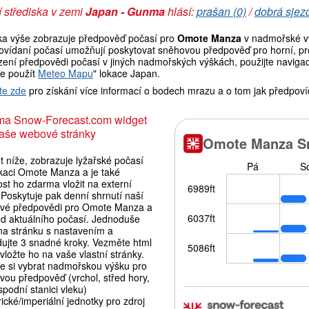
 střediska v zemi
Japan - Gunma
hlásí:
prašan (0)
/
dobrá sjez
ka výše zobrazuje předpověď počasí pro
Omote Manza
v nadmořské vý
ovídaní počasí umožňují poskytovat sněhovou předpověď pro horní, pro
ení předpovědi počasí v jiných nadmořských výškách, použijte navigaci
e použít
Meteo Mapu
" lokace Japan.
te zde
pro získání více informací o bodech mrazu a o tom jak předpoví
ma Snow-Forecast.com widget
aše webové stránky
 níže, zobrazuje lyžařské počasí
okaci Omote Manza a je také
st ho zdarma vložit na externí
Poskytuje pak denní shrnutí naší
vé předpovědi pro Omote Manza a
ed aktuálního počasí. Jednoduše
 na stránku s nastavením a
dujte 3 snadné kroky. Vezměte html
vložte ho na vaše vlastní stránky.
e si vybrat nadmořskou výšku pro
vou předpověď (vrchol, střed hory,
podní stanici vleku)
ické/imperiální jednotky pro zdroj