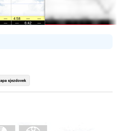
—
4:58
—
—
—
—
6:42
—
apa sjezdovek