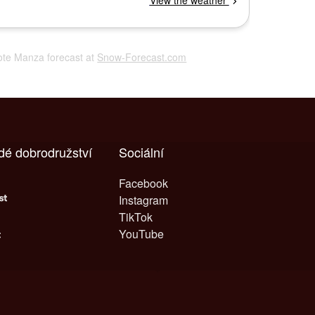
ote Manza forecast at
Snow-Forecast.com
dé dobrodružství
Sociální
Facebook
Instagram
TikTok
YouTube