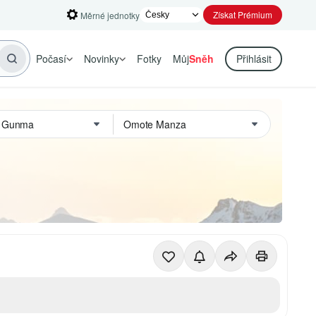
Získat Prémium
Měrné jednotky
Počasí
Novinky
Fotky
Můj
Sněh
Přihlásit