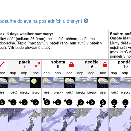
posuňte doleva na posledních 6 dní
nyní
ext 4 days weather summary:
Souhrn poč
Omote Man
ilný déšť (celkem 36.0mm), nejsilnější během nedělního
dpoledne. Teplo (max 22°C v pátek ráno, min 15°C v pátek v
Mírný déšť 
oci). Vítr bude převážně slabý.
nejsilnější 
(max 21°C v
pondělí v no
slabý.
pátek
sobota
neděle
ponděl
7
8
9
10
noc
dop.
odp.
noc
dop.
odp.
noc
dop.
odp.
noc
dop.
odp.
déšť
déšť
blesky
jasno
déšť
blesky
déšť
blesky
blesky
déšť
déšť
blesky
5
5
5
5
5
5
5
5
5
5
5
5