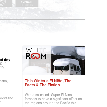
vé dny
vážně
řík.
This Winter’s El Niño, The
jasno,
Facts & The Fiction
With a so-called “Super El Niño”
převážně
forecast to have a significant effect on
.
the regions around the Pacific this
winter, the question skiers are asking