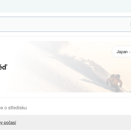
ěď
e o středisku
y počasí