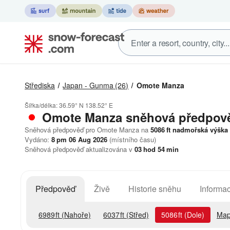
Střediska
Japan - Gunma
(26)
Omote Manza
Šířka/délka:
36.59° N
138.52° E
Omote Manza
sněhová předpov
Sněhová předpověď pro Omote Manza na
5086
ft
nadmořská výška
Vydáno:
8 pm 06 Aug 2026
(místního času)
Sněhová předpověď aktualizována v
03
hod
54
min
Předpověď
Živě
Historie sněhu
Informac
6989
ft
(Nahoře)
6037
ft
(Střed)
5086
ft
(Dole)
Map