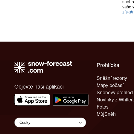
sněho
vaše 
získán
Prohlídka
Sněžní rezorty
Mapy počasí
Objevte naši aplikaci
Sněhový přehled
Novinky z White
Fotos
MůjSněh