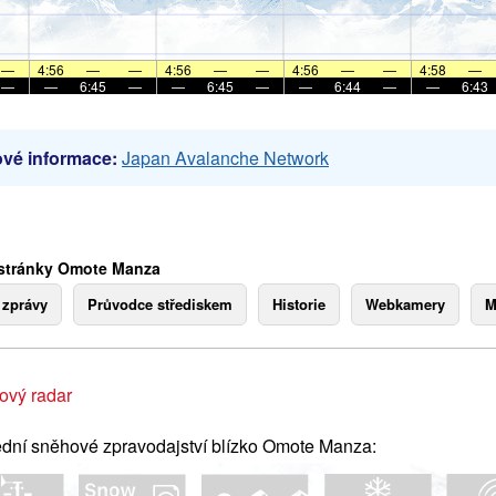
—
4:56
—
—
4:56
—
—
4:56
—
—
4:58
—
—
—
6:45
—
—
6:45
—
—
6:44
—
—
6:43
vé informace:
Japan Avalanche Network
stránky Omote Manza
 zprávy
Průvodce střediskem
Historie
Webkamery
M
ový radar
dní sněhové zpravodajství blízko Omote Manza: