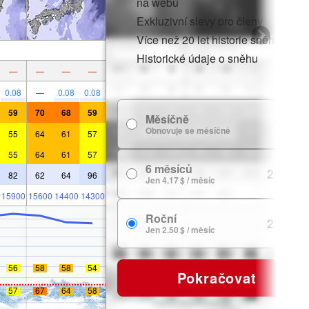
na webu
Exkluzivní slevy pro členy
Více než 20 let historie sněhu
Historické údaje o sněhu
—
—
—
—
0.08
—
0.08
0.08
59
70
68
59
Měsíčně
7.99 $
Obnovuje se měsíčně
55
64
61
57
55
64
61
57
6 měsíců
24.99 $
82
62
64
96
Jen 4.17 $ / měsíc
15900
15600
14400
14300
Roční
29.99 $
Jen 2.50 $ / měsíc
56
58
58
54
Pokračovat
57
67
64
58