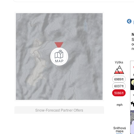
N
S
o
n
Výška
6989
ft
6037
ft
5086
ft
mph
Snow-Forecast Partner Offers
Sněhová
mapa
Více