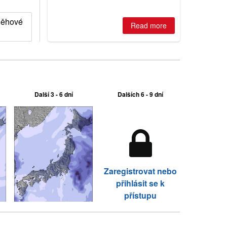
is simple: book now or wait, and
where are the best odds?
něhové
Read more
Další 3 - 6 dní
Dalších 6 - 9 dní
Zaregistrovat nebo
přihlásit se k
přístupu