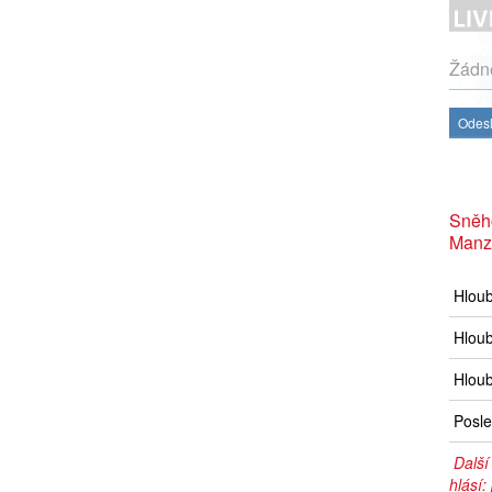
Žádné
Odesl
Sněh
Manz
Hlou
Hloub
Hloub
Posle
Další
hlásí: