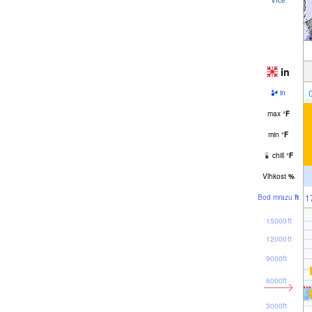
in
in
max
°
F
min
°
F
chill
°
F
Vlhkost
%
1
Bod mrazu
ft
15000ft
12000ft
9000ft
6000ft
3000ft