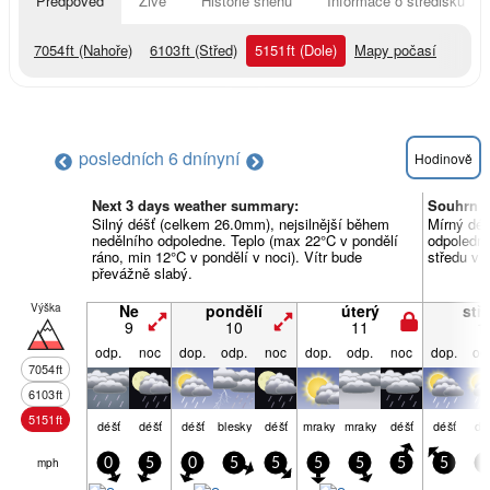
Předpověď
Živě
Historie sněhu
Informace o středisku
7054
ft
(Nahoře)
6103
ft
(Střed)
5151
ft
(Dole)
Mapy počasí
posledních 6 dní
nyní
Hodinově
Next 3 days weather summary:
Souhrn p
Silný déšť (celkem 26.0mm), nejsilnější během
Mírný déš
nedělního odpoledne. Teplo (max 22°C v pondělí
odpoledne
ráno, min 12°C v pondělí v noci). Vítr bude
středu v 
převážně slabý.
Výška
Ne
pondělí
úterý
stř
9
10
11
1
odp.
noc
dop.
odp.
noc
dop.
odp.
noc
dop.
od
7054
ft
6103
ft
5151
ft
déšť
déšť
déšť
blesky
déšť
mraky
mraky
déšť
déšť
dé
mph
0
5
0
5
5
5
5
5
5
5