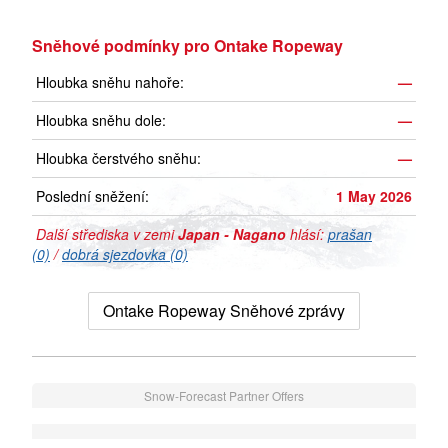
Sněhové podmínky pro Ontake Ropeway
Hloubka sněhu nahoře:
—
Hloubka sněhu dole:
—
Hloubka čerstvého sněhu:
—
Poslední sněžení:
1 May 2026
Další střediska v zemi
Japan - Nagano
hlásí:
prašan
(0)
/
dobrá sjezdovka (0)
Ontake Ropeway Sněhové zprávy
Snow-Forecast Partner Offers