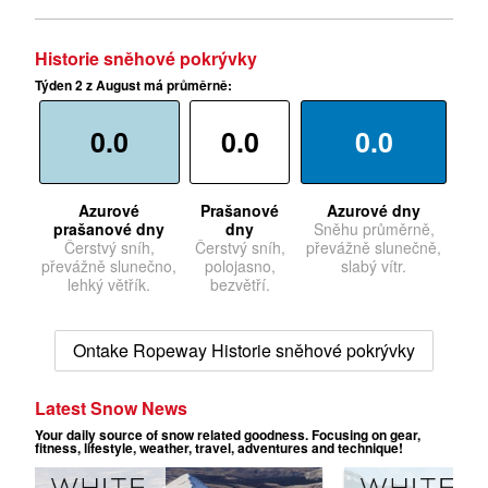
Historie sněhové pokrývky
Týden 2 z August má průměrně:
0.0
0.0
0.0
Azurové
Prašanové
Azurové dny
prašanové dny
dny
Sněhu průměrně,
Čerstvý sníh,
Čerstvý sníh,
převážně slunečně,
převážně slunečno,
polojasno,
slabý vítr.
lehký větřík.
bezvětří.
Ontake Ropeway Historie sněhové pokrývky