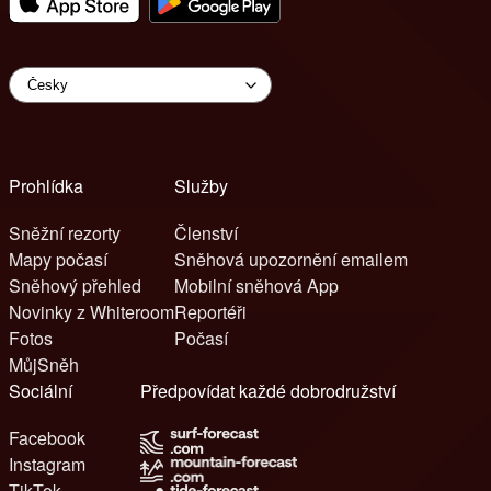
Prohlídka
Služby
Sněžní rezorty
Členství
Mapy počasí
Sněhová upozornění emailem
Sněhový přehled
Mobilní sněhová App
Novinky z Whiteroom
Reportéři
Fotos
Počasí
MůjSněh
Sociální
Předpovídat každé dobrodružství
Facebook
Instagram
TikTok