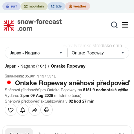
Japan - Nagano
(104)
Ontake Ropeway
Šířka/délka:
35.90° N
137.53° E
Ontake Ropeway
sněhová předpověď
Sněhová předpověď pro Ontake Ropeway na
5151
ft
nadmořská výška
Vydáno:
2 pm 09 Aug 2026
(místního času)
Sněhová předpověď aktualizována v
02
hod
27
min