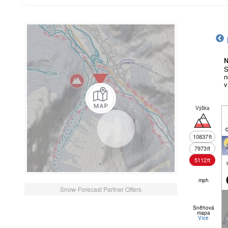
N
S
n
v
Výška
10837
ft
7973
ft
5112
ft
mph
Snow-Forecast Partner Offers
Sněhová
mapa
Více