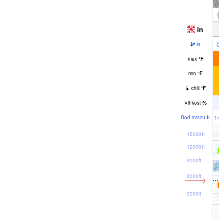
in
in
max
°
F
min
°
F
chill
°
F
Vlhkost
%
1
Bod mrazu
ft
15000ft
12000ft
9000ft
6000ft
3000ft