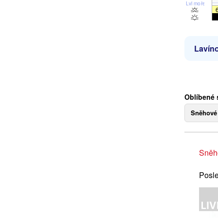
Lvl moře
Lavíno
Oblíbené 
Sněhové
Sněh
Posle