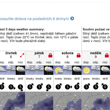
posuňte doleva na posledních 6 dní
nyní
ext 3 days weather summary:
Souhrn počasí ve
ilný déšť (celkem 41.0mm), nejsilnější během páteční
Silný déšť (celkem
oci. Teplo (max 22°C ve čtvrtek ráno, min 12°C v pátek
noci. Teplo (max 2
 noci). Vítr bude převážně slabý.
úterý v noci). Vítr
čtvrtek
pátek
sobota
neděle
6
7
8
9
dop.
odp.
noc
dop.
odp.
noc
dop.
odp.
noc
dop.
odp.
noc
déšť
blesky
déšť
blesky
blesky
déšť
mraky
blesky
déšť
jasno
blesky
déšť
5
5
5
5
5
5
5
5
5
5
5
0