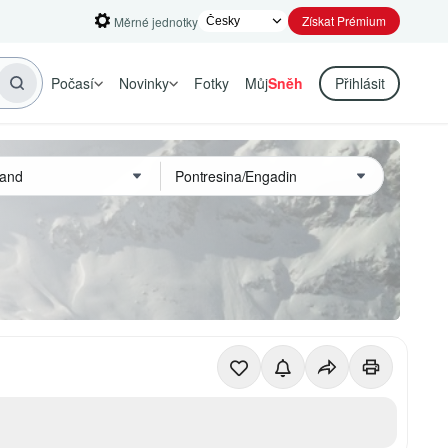
Získat Prémium
Měrné jednotky
Počasí
Novinky
Fotky
Můj
Sněh
Přihlásit