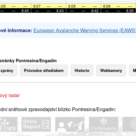
6:05
—
—
6:07
—
—
6:09
—
—
6:09
—
—
—
—
8:45
—
—
8:43
—
—
8:42
—
—
8:39
vé informace:
European Avalanche Warning Services (EAWS
stránky Pontresina/Engadin
 zprávy
Průvodce střediskem
Historie
Webkamery
M
ový radar
dní sněhové zpravodajství blízko Pontresina/Engadin: