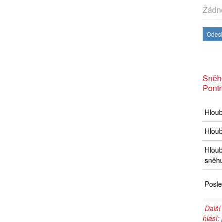
Žádné
Odesl
Sněh
Pont
Hlou
Hloub
Hloub
sněh
Posle
Další
hlásí: