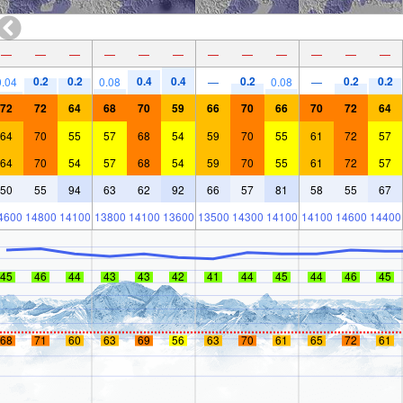
—
—
—
—
—
—
—
—
—
—
—
—
0.2
0.2
0.4
0.4
0.2
0.2
0.2
0.04
0.08
—
0.08
—
72
72
64
68
70
59
66
70
66
70
72
64
64
70
55
57
68
54
59
70
55
61
72
57
64
70
54
57
68
54
59
70
55
61
72
57
50
55
94
63
62
92
66
57
81
58
55
67
4600
14800
14100
13800
14100
13600
13500
14300
14100
14100
14600
14400
45
46
44
43
43
42
41
44
45
44
46
45
68
71
60
63
69
56
63
70
61
65
72
61