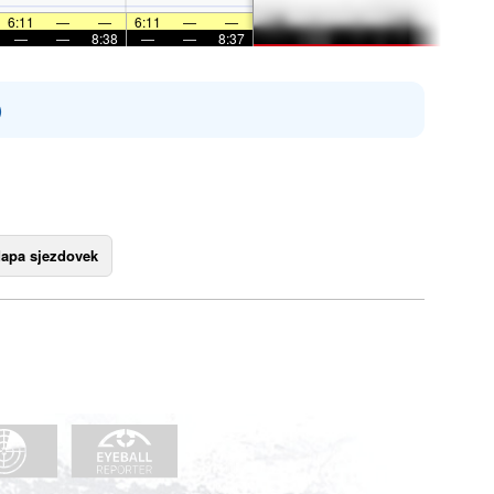
6:11
—
—
6:11
—
—
—
—
8:38
—
—
8:37
)
apa sjezdovek