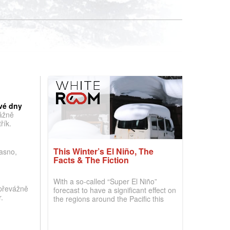
vé dny
vážně
řík.
This Winter’s El Niño, The
jasno,
Facts & The Fiction
With a so-called “Super El Niño”
převážně
forecast to have a significant effect on
.
the regions around the Pacific this
winter, the question skiers are asking
is simple: book now or wait, and
where are the best odds?