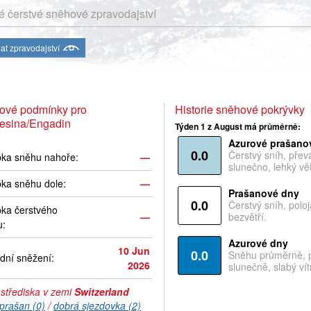
 čerstvé sněhové zpravodajství
at zpravodajství
ové podmínky pro
Historie sněhové pokrývky
resina/Engadin
Týden 1 z August má průměrně:
Azurové prašano
0.0
Čerstvý sníh, pře
bka sněhu nahoře:
—
slunečno, lehký vět
ka sněhu dole:
—
Prašanové dny
0.0
Čerstvý sníh, polo
ka čerstvého
—
bezvětří.
u:
Azurové dny
10 Jun
0.0
Sněhu průměrně, 
dní sněžení:
2026
slunečně, slabý vítr
 střediska v zemi
Switzerland
prašan (0)
/
dobrá sjezdovka (2)