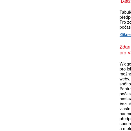
Další
Tabul
předp
Pro zo
počas
Klikně
Zdar
pro V
Widget
pro lo
možno
weby. 
sněho
Pontr
počas
nasta
Vezmě
vlastn
nadmo
předpo
spodní
a metr