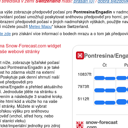
 střediska v zemi
Switzerland
hlásí:
prašan (0)
/
dobrá sjezdovk
ka výše zobrazuje předpověď počasí pro
Pontresina/Engadin
v nadmoř
ovídaní počasí umožňují poskytovat sněhovou předpověď pro horní, pro
brazení předpovědi počasí v jiných nadmořských výškách, použijte navi
í můžete použít
Meteo Mapu
" lokace Switzerland.
te zde
pro získání více informací o bodech mrazu a o tom jak předpoví
ma Snow-Forecast.com widget
aše webové stránky
 níže, zobrazuje lyžařské počasí
kaci Pontresina/Engadin a je také
st ho zdarma vložit na externí
Poskytuje pak denní shrnutí naší
vé předpovědi pro
esina/Engadin a přehled aktuálního
í. Jednoduše jděte na stránku s
vením a následujte 3 snadné kroky.
te html kód a vložte ho na vaše
í stránky. Můžete si vybrat
řskou výšku pro sněhovou
věď (vrchol, střed hory, nebo
 stanici vleku)
ické/imperiální jednotky pro zdroj