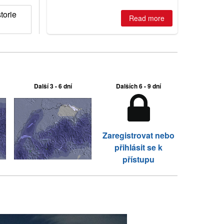
torie
Read more
Další 3 - 6 dní
Dalších 6 - 9 dní
Zaregistrovat nebo
přihlásit se k
přístupu