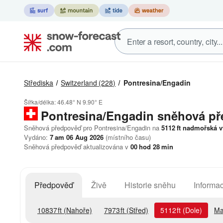
Střediska
Switzerland
(228)
Pontresina/Engadin
Šířka/délka:
46.48° N
9.90° E
Pontresina/Engadin
sněhová p
Sněhová předpověď pro Pontresina/Engadin na
5112
ft
nadmořská v
Vydáno:
7 am 06 Aug 2026
(místního času)
Sněhová předpověď aktualizována v
00
hod
28
min
Předpověď
Živě
Historie sněhu
Informac
10837
ft
(Nahoře)
7973
ft
(Střed)
5112
ft
(Dole)
Ma