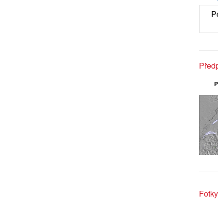
P
Předp
P
Fotky