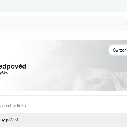
ředpověď
ýška
e o středisku
py počasí