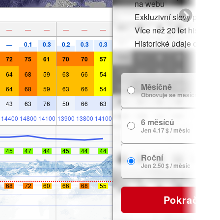
na webu
Exkluzivní slevy pro čle
Více než 20 let historie
—
—
—
—
—
—
Historické údaje o sněh
0.1
0.3
0.2
0.3
0.3
—
72
75
61
70
70
57
64
68
59
63
66
54
Měsíčně
64
68
59
63
66
54
Obnovuje se měsíčně
43
63
76
50
66
63
14400
14800
14100
13900
13800
14100
6 měsíců
Jen 4.17 $ / měsíc
45
47
44
45
44
44
Roční
Jen 2.50 $ / měsíc
68
72
60
66
68
55
Pokračovat