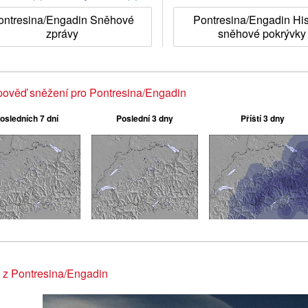
ontresina/Engadin Sněhové
Pontresina/Engadin His
zprávy
sněhové pokrývky
ověď sněžení pro Pontresina/Engadin
osledních 7 dní
Poslední 3 dny
Příští 3 dny
 z Pontresina/Engadin