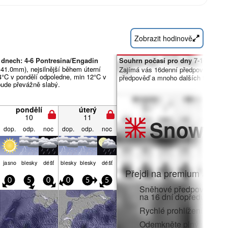
Zobrazit hodinově
 dnech: 4-6 Pontresina/Engadin
Souhrn počasí pro dny 7-16:
 41.0mm), nejsilnější během úterní
Zajímá vás 16denní předpověď? Od
4°C v pondělí odpoledne, min 12°C v
předpověď a mnoho dalších funkcí č
 bude převážně slabý.
pondělí
úterý
10
11
Snow
Pr
dop.
odp.
noc
dop.
odp.
noc
jasno
blesky
déšť
blesky
blesky
déšť
Přejdi na premium a zato
0
5
0
0
5
5
Sněhové předpovědi po 
na 16 dní dopředu
Rychlé prohlížení bez r
Odemkněte plný přístup v