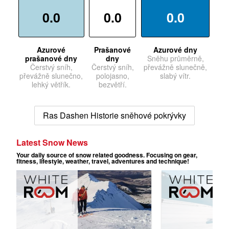
0.0
0.0
0.0
Azurové
Prašanové
Azurové dny
prašanové dny
dny
Sněhu průměrně,
Čerstvý sníh,
Čerstvý sníh,
převážně slunečně,
převážně slunečno,
polojasno,
slabý vítr.
lehký větřík.
bezvětří.
Ras Dashen Historie sněhové pokrývky