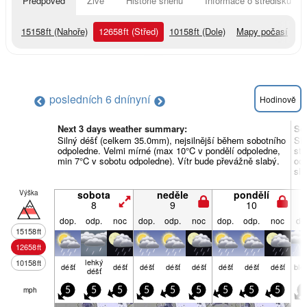
Předpověď
Živě
Historie sněhu
Informace o středisku
15158
ft
(Nahoře)
12658
ft
(Střed)
10158
ft
(Dole)
Mapy počasí
posledních 6 dní
nyní
Hodinově
Next 3 days weather summary:
So
Silný déšť (celkem 35.0mm), nejsilnější během sobotního
Sil
odpoledne. Velmi mírné (max 10°C v pondělí odpoledne,
stř
min 7°C v sobotu odpoledne). Vítr bude převážně slabý.
odp
sla
Výška
sobota
neděle
pondělí
8
9
10
dop.
odp.
noc
dop.
odp.
noc
dop.
odp.
noc
do
15158
ft
12658
ft
lehký
10158
ft
déšť
déšť
déšť
déšť
déšť
déšť
déšť
déšť
ble
déšť
mph
5
5
5
5
5
5
5
5
5
5