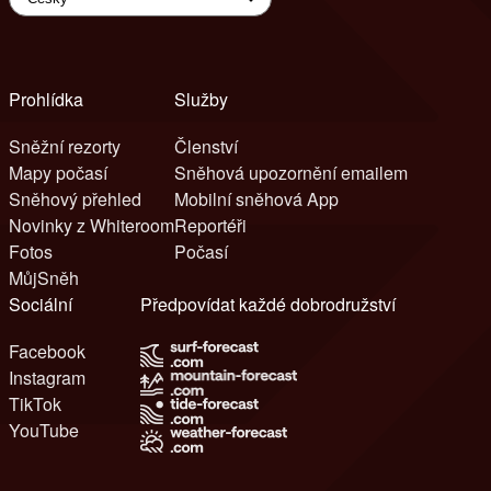
Prohlídka
Služby
Sněžní rezorty
Členství
Mapy počasí
Sněhová upozornění emailem
Sněhový přehled
Mobilní sněhová App
Novinky z Whiteroom
Reportéři
Fotos
Počasí
MůjSněh
Sociální
Předpovídat každé dobrodružství
Facebook
Instagram
TikTok
YouTube