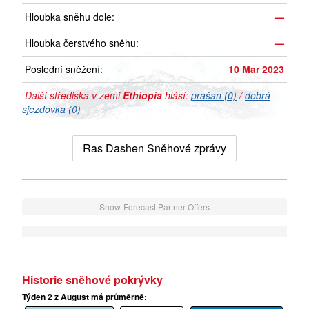
Hloubka sněhu dole:
—
Hloubka čerstvého sněhu:
—
Poslední sněžení:
10 Mar 2023
Další střediska v zemi
Ethiopia
hlásí:
prašan (0)
/
dobrá
sjezdovka (0)
Ras Dashen Sněhové zprávy
Snow-Forecast Partner Offers
Historie sněhové pokrývky
Týden 2 z August má průměrně: