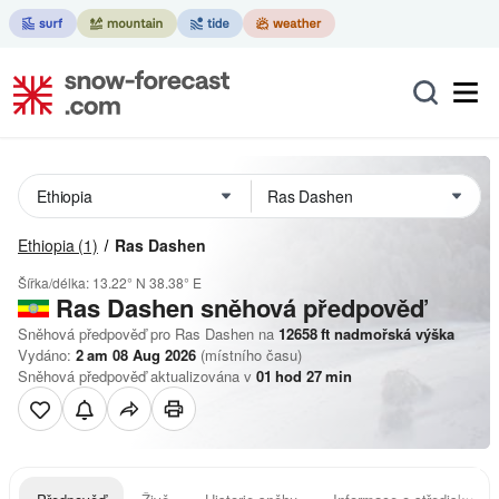
Ethiopia
(1)
Ras Dashen
Šířka/délka:
13.22° N
38.38° E
Ras Dashen
sněhová předpověď
Sněhová předpověď pro Ras Dashen na
12658
ft
nadmořská výška
Vydáno:
2 am 08 Aug 2026
(místního času)
Sněhová předpověď aktualizována v
01
hod
27
min