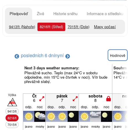
Předpověď
Živě
Historie sněhu
Informace o středisku
9413
ft
(Nahoře)
8216
ft
(Střed)
7015
ft
(Dole)
Mapy počasí
posledních 6 dní
nyní
Hodinově
Next 3 days weather summary:
Souhrn p
Převážně sucho. Teplo (max 24°C v sobotu
Převážně 
odpoledne, min 15°C ve čtvrtek v noci). Vítr bude
14°C v ne
převážně slabý.
Výška
Čt
pátek
sobota
ned
6
7
8
9
odp.
noc
dop.
odp.
noc
dop.
odp.
noc
dop.
od
9413
ft
8216
ft
7015
ft
jasno
mraky
jasno
jasno
jasno
jasno
mraky
jasno
jasno
jas