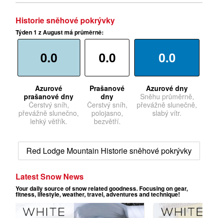
Historie sněhové pokrývky
Týden 1 z August má průměrně:
0.0
0.0
0.0
Azurové
Prašanové
Azurové dny
prašanové dny
dny
Sněhu průměrně,
Čerstvý sníh,
Čerstvý sníh,
převážně slunečně,
převážně slunečno,
polojasno,
slabý vítr.
lehký větřík.
bezvětří.
Red Lodge Mountain Historie sněhové pokrývky