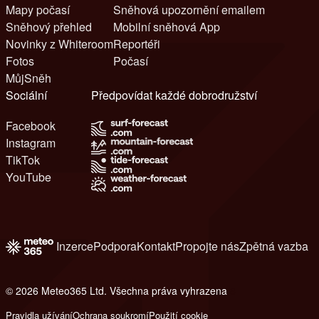
Mapy počasí
Sněhová upozornění emailem
Sněhový přehled
Mobilní sněhová App
Novinky z Whiteroom
Reportéři
Fotos
Počasí
MůjSněh
Sociální
Předpovídat každé dobrodružství
Facebook
Instagram
TikTok
YouTube
Inzerce
Podpora
Kontakt
Propojte nás
Zpětná vazba
© 2026 Meteo365 Ltd. Všechna práva vyhrazena
8
Pravidla užívání
Ochrana soukromí
Použití cookie