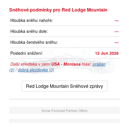
Sněhové podmínky pro Red Lodge Mountain
Hloubka sněhu nahoře:
—
Hloubka sněhu dole:
—
Hloubka čerstvého sněhu:
—
Poslední sněžení:
12 Jun 2026
Další střediska v zemi
USA - Montana
hlásí:
prašan
(0)
/
dobrá sjezdovka (0)
Red Lodge Mountain Sněhové zprávy
Snow-Forecast Partner Offers