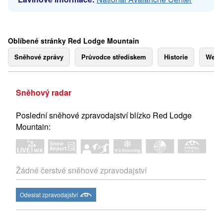
Oblíbené stránky Red Lodge Mountain
Sněhové zprávy
Průvodce střediskem
Historie
Webk
Sněhový radar
Poslední sněhové zpravodajství blízko Red Lodge
Mountain:
Žádné čerstvé sněhové zpravodajství
Odeslat zpravodajství