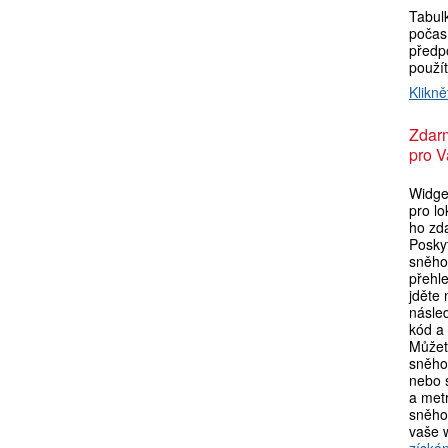
Tabul
počas
předpo
použí
Klikně
Zdar
pro V
Widget
pro lo
ho zda
Poskyt
sněho
přehl
jděte
násle
kód a 
Můžet
sněho
nebo s
a metr
sněho
vaše 