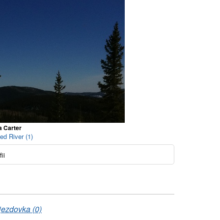
a Carter
ed River (1)
ii
jezdovka (0)