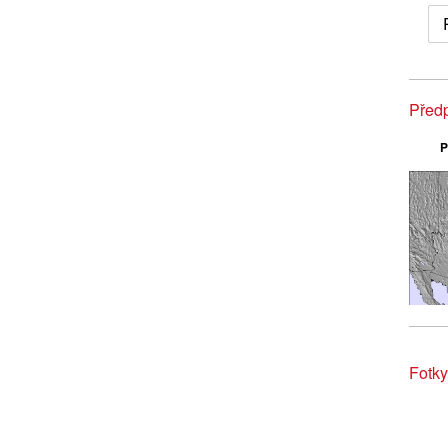
Předp
P
Fotky