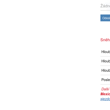
Žádné
Odesl
Sněh
Hlou
Hloub
Hloub
Posle
Další
Mexi
sjezd