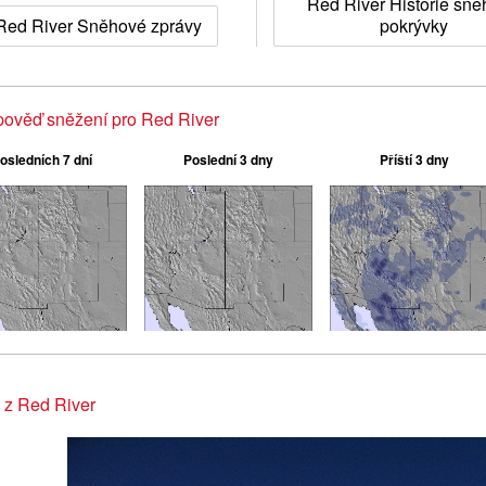
Red River Historie sn
Red River Sněhové zprávy
pokrývky
ověď sněžení pro Red River
osledních 7 dní
Poslední 3 dny
Příští 3 dny
 z Red River