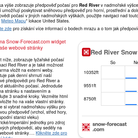
ka výše zobrazuje předpověď počasí pro
Red River
v nadmořské výšce 
í umožňují poskytovat sněhovou předpověď pro horní, prostřední a doln
vědi počasí v jiných nadmořských výškách, použijte navigaci nad tout
t
Meteo Mapu
" lokace United States.
te zde
pro získání více informací o bodech mrazu a o tom jak předpoví
ma Snow-Forecast.com widget
aše webové stránky
 níže, zobrazuje lyžařské počasí
kaci Red River a je také možnost
rma vložit na externí weby.
uje pak denní shrnutí naší
vé předpovědi pro Red River a
ed aktuálního počasí. Jednoduše
 na stránku s nastavením a
dujte 3 snadné kroky. Vezměte html
vložte ho na vaše vlastní stránky.
e si vybrat nadmořskou výšku pro
vou předpověď (vrchol, střed hory,
podní stanici vleku)
ické/imperiální jednotky pro zdroj
vých předpovědí, aby seděly na
webové stránky….
Klikněte zde pro