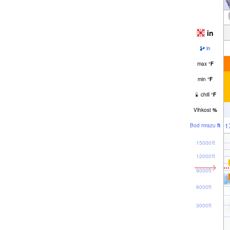
in
in
max
°
F
min
°
F
chill
°
F
Vlhkost
%
1
Bod mrazu
ft
15000ft
12000ft
9000ft
6000ft
3000ft