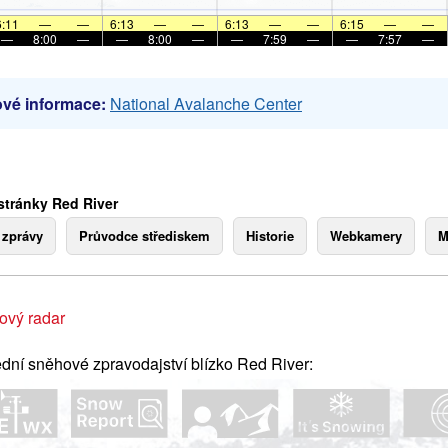
6:11
—
—
6:13
—
—
6:13
—
—
6:15
—
—
—
8:00
—
—
8:00
—
—
7:59
—
—
7:57
—
vé informace:
National Avalanche Center
stránky Red River
 zprávy
Průvodce střediskem
Historie
Webkamery
M
ový radar
dní sněhové zpravodajství blízko Red River: