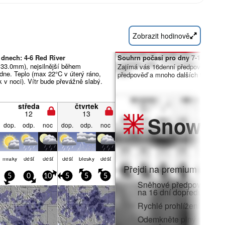
Zobrazit hodinově
dnech: 4-6 Red River
Souhrn počasí pro dny 7-16:
 33.0mm), nejsilnější během
Zajímá vás 16denní předpověď? Od
dne. Teplo (max 22°C v úterý ráno,
předpověď a mnoho dalších funkcí č
 v noci). Vítr bude převážně slabý.
středa
čtvrtek
12
13
Snow
Pr
dop.
odp.
noc
dop.
odp.
noc
mraky
déšť
déšť
déšť
blesky
déšť
Přejdi na premium a zato
5
0
10
5
5
5
Sněhové předpovědi po 
na 16 dní dopředu
Rychlé prohlížení bez r
Odemkněte plný přístup v