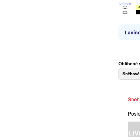
Lvl moře
Lavíno
Oblíbené 
Sněhové
Sněh
Posle