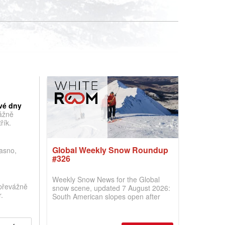
vé dny
vážně
řík.
Global Weekly Snow Roundup
jasno,
#326
Weekly Snow News for the Global
převážně
snow scene, updated 7 August 2026:
.
South American slopes open after
huge snowfalls, New Zealand posts
best conditions of season so far,
Australian areas open most terrain of