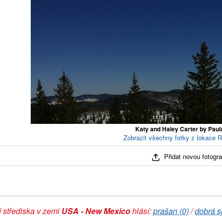
Katy and Haley Carter by Paul
Zobrazit všechny fotky z lokace R
Přidat novou fotograf
 střediska v zemi
USA - New Mexico
hlásí:
prašan (0)
/
dobrá s