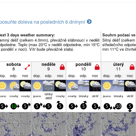
posuňte doleva na posledních 6 dní
nyní
ext 3 days weather summary:
Souhrn počasí ve 
emný déšť (celkem 4.0mm), převážně slábnoucí v neděli
Silný déšť (celkem
dpoledne. Teplo (max 23°C v neděli odpoledne, min 15°C
středečního odpole
 pondělí v noci). Vítr bude převážně slabý.
min 11°C ve čtvrtek
sobota
neděle
pondělí
úterý
8
9
10
11
dop.
odp.
noc
dop.
odp.
noc
dop.
odp.
noc
dop.
odp.
noc
lehký
asno
mraky
mraky
jasno
mraky
mraky
blesky
déšť
jasno
blesky
déšť
déšť
5
10
5
5
5
5
5
5
5
5
10
5