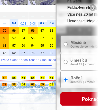
na webu
Exkluzivní slevy pro čle
Více než 20 let historie
—
—
—
—
—
—
Historické údaje o sněh
0.4
0.2
0.4
—
0.08
0.08
70
59
57
59
57
55
63
57
54
55
57
52
Měsíčně
63
57
50
54
55
50
Obnovuje se měsíčně
45
62
87
78
77
90
6 měsíců
17600
17600
16600
16600
17100
16400
Jen 4.17 $ / měsíc
Roční
64
55
54
55
54
51
Jen 2.50 $ / měsíc
72
58
54
62
59
53
Pokračovat