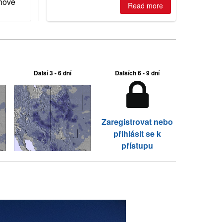
ěhové
2026, northern hemisphere down to
Read more
two outdoor areas still open.
Další 3 - 6 dní
Dalších 6 - 9 dní
Zaregistrovat nebo
přihlásit se k
přístupu