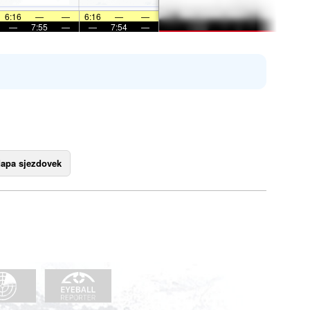
6:16
—
—
6:16
—
—
—
7:55
—
—
7:54
—
apa sjezdovek