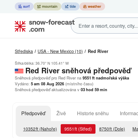
Střediska
USA - New Mexico
(10)
Red River
Šířka/délka:
36.70° N
105.41° W
Red River
sněhová předpověď
Sněhová předpověď pro Red River na
9551
ft
nadmořská výška
Vydáno:
5 am 08 Aug 2026
(místního času)
Sněhová předpověď aktualizována v
03
hod
59
min
Předpověď
Živě
Historie sněhu
Informac
10352
ft
(Nahoře)
9551
ft
(Střed)
8750
ft
(Dole)
Ma