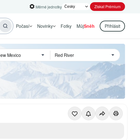
Získat Prémium
Měrné jednotky
Počasí
Novinky
Fotky
Můj
Sněh
Přihlásit