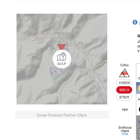
N
J
o
v
Výška
10352
ft
9551
ft
8750
ft
j
mph
Snow-Forecast Partner Offers
Sněhová
mapa
Více