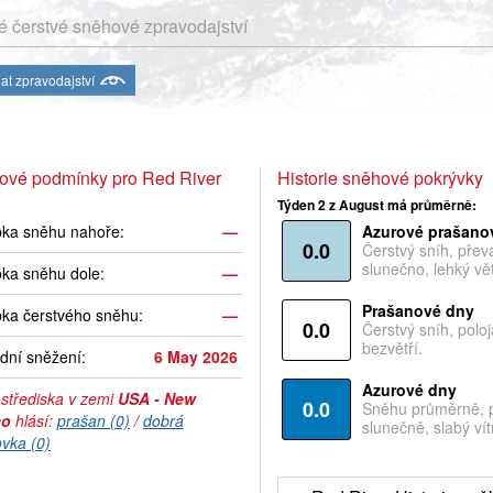
 čerstvé sněhové zpravodajství
at zpravodajství
ové podmínky pro Red River
Historie sněhové pokrývky
Týden 2 z August má průměrně:
bka sněhu nahoře:
—
Azurové prašano
0.0
Čerstvý sníh, pře
slunečno, lehký vět
ka sněhu dole:
—
Prašanové dny
ka čerstvého sněhu:
—
0.0
Čerstvý sníh, polo
bezvětří.
dní sněžení:
6 May 2026
Azurové dny
 střediska v zemi
USA - New
0.0
Sněhu průměrně, 
co
hlásí:
prašan (0)
/
dobrá
slunečně, slabý vítr
ovka (0)