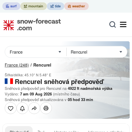
France
(248)
Rencurel
Šířka/délka:
45.10° N
5.48° E
Rencurel
sněhová předpověď
Sněhová předpověď pro Rencurel na
4922
ft
nadmořská výška
Vydáno:
7 am 09 Aug 2026
(místního času)
Sněhová předpověď aktualizována v
05
hod
33
min