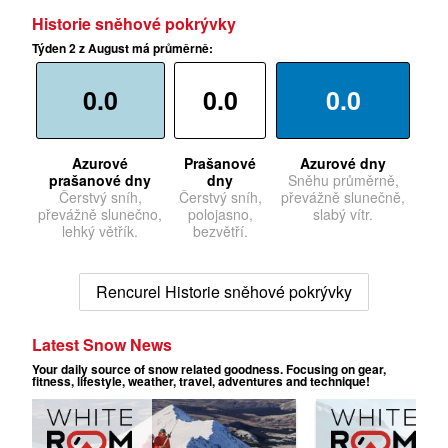
Historie sněhové pokrývky
Týden 2 z August má průměrně:
0.0
0.0
0.0
Azurové
Prašanové
Azurové dny
prašanové dny
dny
Sněhu průměrně,
Čerstvý sníh,
Čerstvý sníh,
převážně slunečně,
převážně slunečno,
polojasno,
slabý vítr.
lehký větřík.
bezvětří.
Rencurel Historie sněhové pokrývky