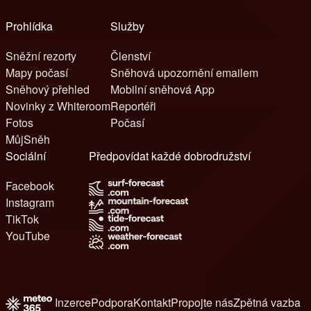
Prohlídka
Služby
Sněžní rezorty
Členství
Mapy počasí
Sněhová upozornění emailem
Sněhový přehled
Mobilní sněhová App
Novinky z Whiteroom
Reportéři
Fotos
Počasí
MůjSněh
Sociální
Předpovídat každé dobrodružství
Facebook
Instagram
TikTok
YouTube
Inzerce
Podpora
Kontakt
Propojte nás
Zpětná vazba