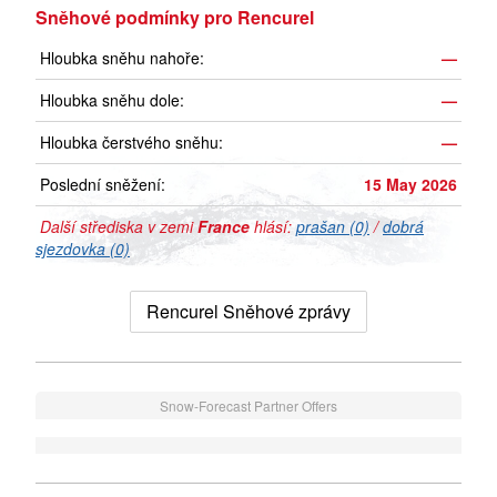
Sněhové podmínky pro Rencurel
Hloubka sněhu nahoře:
—
Hloubka sněhu dole:
—
Hloubka čerstvého sněhu:
—
Poslední sněžení:
15 May 2026
Další střediska v zemi
France
hlásí:
prašan (0)
/
dobrá
sjezdovka (0)
Rencurel Sněhové zprávy
Snow-Forecast Partner Offers