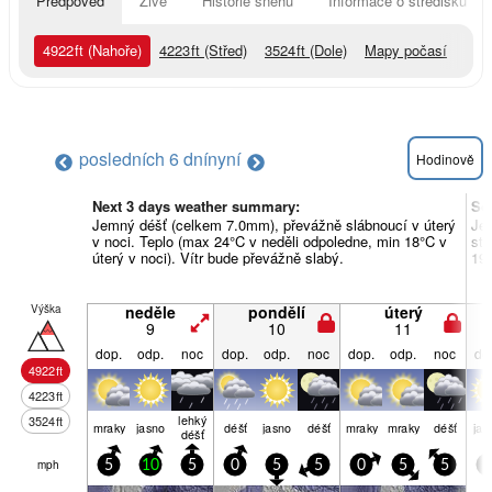
Předpověď
Živě
Historie sněhu
Informace o středisku
4922
ft
(Nahoře)
4223
ft
(Střed)
3524
ft
(Dole)
Mapy počasí
posledních 6 dní
nyní
Hodinově
Next 3 days weather summary:
So
Jemný déšť (celkem 7.0mm), převážně slábnoucí v úterý
Je
v noci. Teplo (max 24°C v neděli odpoledne, min 18°C v
stř
úterý v noci). Vítr bude převážně slabý.
19°
Výška
neděle
pondělí
úterý
9
10
11
dop.
odp.
noc
dop.
odp.
noc
dop.
odp.
noc
do
4922
ft
4223
ft
lehký
3524
ft
mraky
jasno
déšť
jasno
déšť
mraky
mraky
déšť
jas
déšť
mph
5
10
5
0
5
5
0
5
5
0