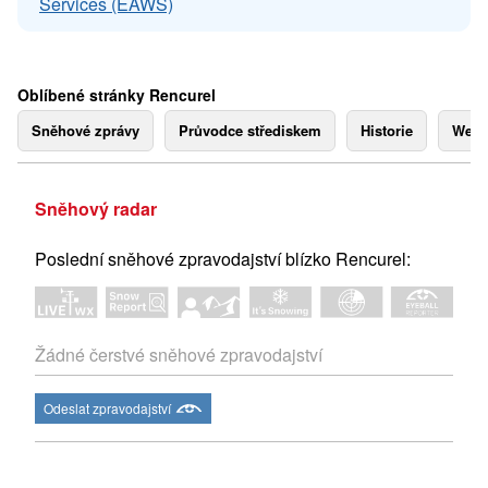
Services (EAWS)
Oblíbené stránky Rencurel
Sněhové zprávy
Průvodce střediskem
Historie
Webk
Sněhový radar
Poslední sněhové zpravodajství blízko Rencurel:
Žádné čerstvé sněhové zpravodajství
Odeslat zpravodajství