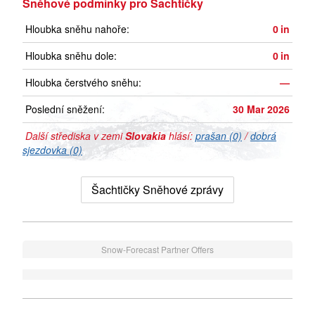
Sněhové podmínky pro Šachtičky
Hloubka sněhu nahoře:
0
in
Hloubka sněhu dole:
0
in
Hloubka čerstvého sněhu:
—
Poslední sněžení:
30 Mar 2026
Další střediska v zemi
Slovakia
hlásí:
prašan (0)
/
dobrá
sjezdovka (0)
Šachtičky Sněhové zprávy
Snow-Forecast Partner Offers