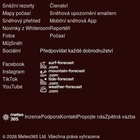
Sněžní rezorty
Členství
Mapy počasí
Sněhová upozornění emailem
Sněhový přehled
Mobilní sněhová App
Novinky z Whiteroom
Reportéři
Fotos
Počasí
MůjSněh
Sociální
Předpovídat každé dobrodružství
Facebook
Instagram
TikTok
YouTube
Inzerce
Podpora
Kontakt
Propojte nás
Zpětná vazba
© 2026 Meteo365 Ltd. Všechna práva vyhrazena
8