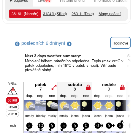
Předpověď
Živě
Historie sněhu
Informace o středisku
3616
ft
(Nahoře)
3124
ft
(Střed)
2631
ft
(Dole)
Mapy počasí
posledních 6 dní
nyní
Hodinově
Next 3 days weather summary:
So
Mrholení během pátečního odpoledne. Teplo (max 22°C v
Pře
pátek odpoledne, min 15°C v pátek v noci). Vítr bude
min
převážně slabý.
Výška
pátek
sobota
neděle
7
8
9
dop.
odp.
noc
dop.
odp.
noc
dop.
odp.
noc
do
3616
ft
3124
ft
2631
ft
mraky
blesky
mraky
mraky
jasno
jasno
jasno
jasno
jasno
jas
mph
5
10
5
5
5
0
0
5
5
5