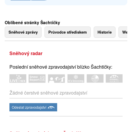
Oblíbené stránky Šachtičky
Sněhové zprávy
Průvodce střediskem
Historie
Webk
Sněhový radar
Poslední sněhové zpravodajství blízko Šachtičky:
Žádné čerstvé sněhové zpravodajství
Odeslat zpravodajství