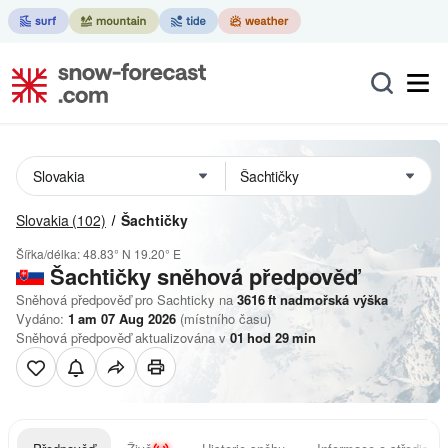
Slovakia
(102)
Šachtičky
Šířka/délka:
48.83° N
19.20° E
Šachtičky
sněhová předpověď
Sněhová předpověď pro Sachticky na
3616
ft
nadmořská výška
Vydáno:
1 am 07 Aug 2026
(místního času)
Sněhová předpověď aktualizována v
01
hod
29
min