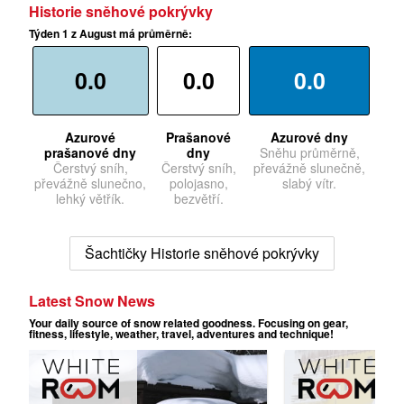
Historie sněhové pokrývky
Týden 1 z August má průměrně:
0.0
0.0
0.0
Azurové
Prašanové
Azurové dny
prašanové dny
dny
Sněhu průměrně,
Čerstvý sníh,
Čerstvý sníh,
převážně slunečně,
převážně slunečno,
polojasno,
slabý vítr.
lehký větřík.
bezvětří.
Šachtičky Historie sněhové pokrývky