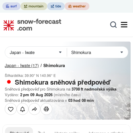
Japan - Iwate
(17)
Shimokura
Šířka/délka:
39.90° N
140.96° E
Shimokura
sněhová předpověď
Sněhová předpověď pro Shimokura na
3708
ft
nadmořská výška
Vydáno:
2 pm 09 Aug 2026
(místního času)
Sněhová předpověď aktualizována v
03
hod
08
min