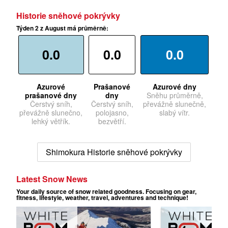
Historie sněhové pokrývky
Týden 2 z August má průměrně:
0.0
0.0
0.0
Azurové
Prašanové
Azurové dny
prašanové dny
dny
Sněhu průměrně,
Čerstvý sníh,
Čerstvý sníh,
převážně slunečně,
převážně slunečno,
polojasno,
slabý vítr.
lehký větřík.
bezvětří.
Shimokura Historie sněhové pokrývky