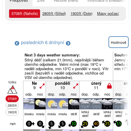
Předpověď
Živě
Historie sněhu
Informace o středisku
3708
ft
(Nahoře)
2805
ft
(Střed)
1903
ft
(Dole)
Mapy počasí
posledních 6 dní
nyní
Hodinově
Next 3 days weather summary:
Souhrn p
Silný déšť (celkem 21.0mm), nejsilnější během
Jemný dé
úterního odpoledne. Velmi mírné (max 19°C v
středu od
neděli odpoledne, min 13°C v pondělí v noci). Vítr
min 17°C 
zesílí (bezvětří v neděli odpoledne, vichřice od
VSV od úterního odpoledne).
Výška
Ne
pondělí
úterý
stř
9
10
11
1
odp.
noc
dop.
odp.
noc
dop.
odp.
noc
dop.
od
3708
ft
2805
ft
lehký
lehký
lehký
1903
ft
blesky
mraky
mraky
mraky
déšť
déšť
ble
déšť
déšť
déšť
mph
0
0
5
5
10
25
40
25
15
1