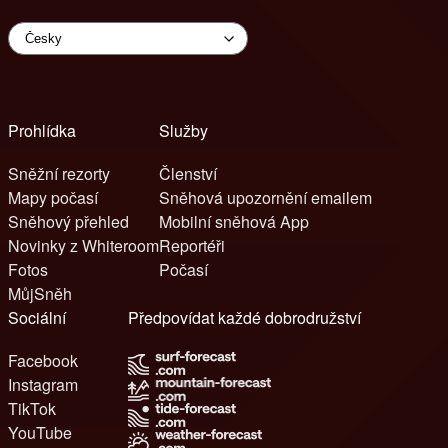
Prohlídka
Služby
Sněžní rezorty
Členství
Mapy počasí
Sněhová upozornění emailem
Sněhový přehled
Mobilní sněhová App
Novinky z Whiteroom
Reportéři
Fotos
Počasí
MůjSněh
Sociální
Předpovídat každé dobrodružství
Facebook
Instagram
TikTok
YouTube