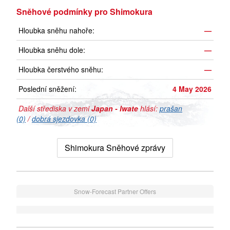
Sněhové podmínky pro Shimokura
Hloubka sněhu nahoře:
—
Hloubka sněhu dole:
—
Hloubka čerstvého sněhu:
—
Poslední sněžení:
4 May 2026
Další střediska v zemi
Japan - Iwate
hlásí:
prašan
(0)
/
dobrá sjezdovka (0)
Shimokura Sněhové zprávy
Snow-Forecast Partner Offers