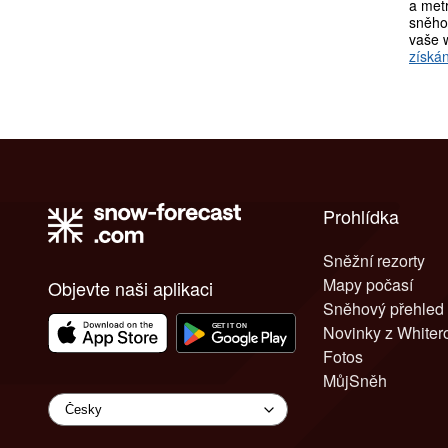
a metr
sněho
vaše 
získán
Prohlídka
Sněžní rezorty
Mapy počasí
Objevte naši aplikaci
Sněhový přehled
Novinky z White
Fotos
MůjSněh