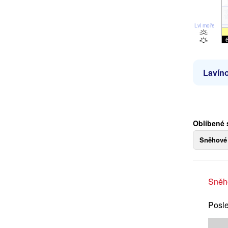
Lvl moře
Lavíno
Oblíbené 
Sněhové
Sněh
Posle