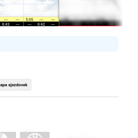
—
—
5:05
—
—
6:43
—
—
6:42
—
apa sjezdovek