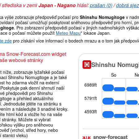
 střediska v zemi
Japan - Nagano
hlásí:
prašan (0)
/
dobrá sjez
ka výše zobrazuje předpověď počasí pro
Shinshu Nomugitoge
v nadm
ovídaní počasí umožňují poskytovat sněhovou předpověď pro horní, pro
gitoge
. Pro zobrazení předpovědi počasí v jiných nadmořských výškách
mace o počasí můžete použít
Meteo Mapu
" lokace Japan.
te zde
pro získání více informací o bodech mrazu a o tom jak předpoví
ma Snow-Forecast.com widget
aše webové stránky
 níže, zobrazuje lyžařské počasí
okaci Shinshu Nomugitoge a je také
st ho zdarma vložit na externí
Poskytuje pak denní shrnutí naší
vé předpovědi pro Shinshu
itoge a přehled aktuálního
í. Jednoduše jděte na stránku s
vením a následujte 3 snadné kroky.
te html kód a vložte ho na vaše
í stránky. Můžete si vybrat
řskou výšku pro sněhovou
věď (vrchol, střed hory, nebo
 stanici vleku)