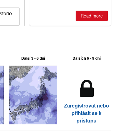
best conditions of season so far,
Australian areas open most terrain of
torie
2026, northern hemisphere down to
Read more
two outdoor areas still open.
Další 3 - 6 dní
Dalších 6 - 9 dní
Zaregistrovat nebo
přihlásit se k
přístupu