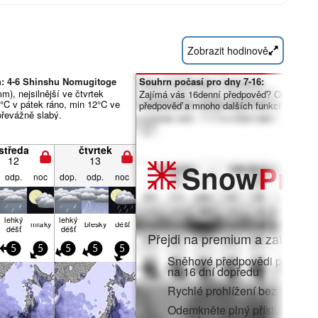
Zobrazit hodinově
h: 4-6 Shinshu Nomugitoge
Souhrn počasí pro dny 7-16:
), nejsilnější ve čtvrtek
Zajímá vás 16denní předpověď? Odemknět
°C v pátek ráno, min 12°C ve
předpověď a mnoho dalších funkcí členstv
 převážně slabý.
středa
čtvrtek
12
13
Snow
Pro
odp.
noc
dop.
odp.
noc
lehký
lehký
mraky
blesky
déšť
déšť
déšť
Přejdi na premium a zatoč do:
5
5
5
5
5
Sněhové předpovědi po hodi
na 16 dní dopředu
Rychlé prohlížení bez reklam
Odemkněte plný přístup v aplik