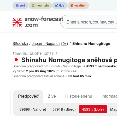
Střediska
Japan - Nagano
(104)
Shinshu Nomugitoge
Šířka/délka:
36.05° N
137.71° E
Shinshu Nomugitoge
sněhová 
Sněhová předpověď pro Shinshu Nomugitoge na
4593
ft
nadmořská 
Vydáno:
2 pm 08 Aug 2026
(místního času)
Sněhová předpověď aktualizována v
05
hod
05
min
Předpověď
Živě
Historie sněhu
Informac
6989
ft
(Nahoře)
5791
ft
(Střed)
4593
ft
(Dole)
Map