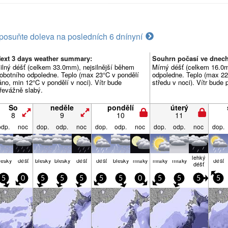
posuňte doleva na posledních 6 dní
nyní
ext 3 days weather summary:
Souhrn počasí ve dnec
ilný déšť (celkem 33.0mm), nejsilnější během
Mírný déšť (celkem 16.0mm
obotního odpoledne. Teplo (max 23°C v pondělí
odpoledne. Teplo (max 22
áno, min 12°C v pondělí v noci). Vítr bude
středu v noci). Vítr bude
řevážně slabý.
So
neděle
pondělí
úterý
8
9
10
11
odp.
noc
dop.
odp.
noc
dop.
odp.
noc
dop.
odp.
noc
dop.
lehký
lesky
déšť
blesky
blesky
déšť
déšť
blesky
mraky
mraky
mraky
déšť
déšť
5
0
5
5
5
5
5
0
5
5
5
5