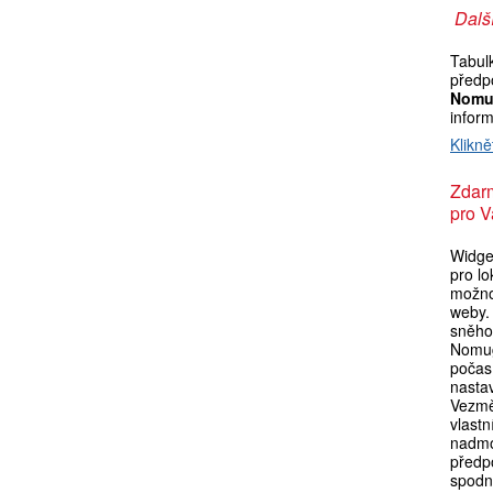
Další
Tabul
předp
Nomu
infor
Klikně
Zdar
pro V
Widget
pro l
možno
weby. 
sněho
Nomug
počas
nasta
Vezmě
vlastn
nadmo
předpo
spodní