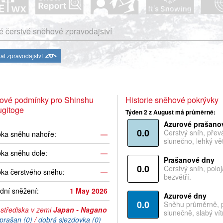
 čerstvé sněhové zpravodajství
at zpravodajství
ové podmínky pro Shinshu
Historie sněhové pokrývky
gitoge
Týden 2 z August má průměrně:
Azurové prašano
0.0
Čerstvý sníh, pře
bka sněhu nahoře:
—
slunečno, lehký vět
ka sněhu dole:
—
Prašanové dny
0.0
Čerstvý sníh, polo
ka čerstvého sněhu:
—
bezvětří.
dní sněžení:
1 May 2026
Azurové dny
0.0
Sněhu průměrně, 
 střediska v zemi
Japan - Nagano
slunečně, slabý vítr
prašan (0)
/
dobrá sjezdovka (0)