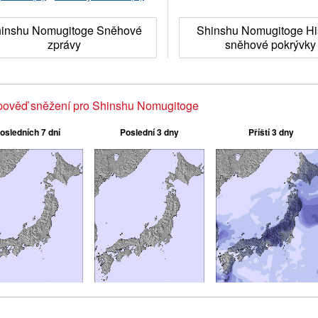
inshu Nomugitoge Sněhové
Shinshu Nomugitoge His
zprávy
sněhové pokrývky
pověď sněžení pro Shinshu Nomugitoge
osledních 7 dní
Poslední 3 dny
Příští 3 dny