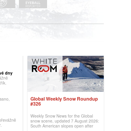
vé dny
vážně
řík.
Global Weekly Snow Roundup
jasno,
#326
Weekly Snow News for the Global
převážně
snow scene, updated 7 August 2026:
.
South American slopes open after
huge snowfalls, New Zealand posts