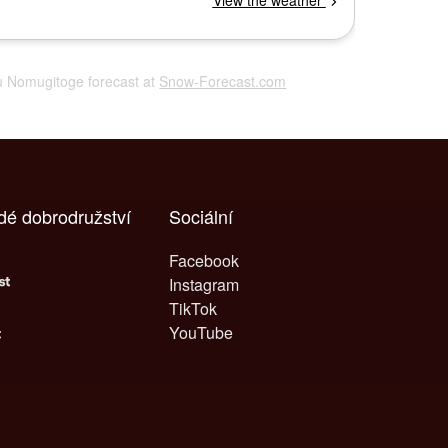
hu Nomugitoge forecast at
Snow-Forecast.com
dé dobrodružství
Sociální
Facebook
Instagram
TikTok
YouTube