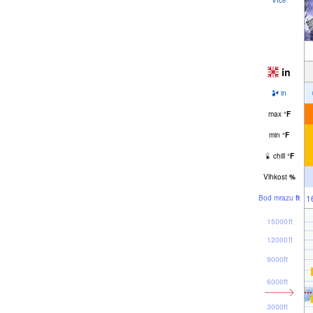
in
in
max
°
F
min
°
F
chill
°
F
Vlhkost
%
1
Bod mrazu
ft
15000ft
12000ft
9000ft
6000ft
3000ft