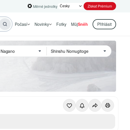
Získat Prémium
Měrné jednotky
Počasí
Novinky
Fotky
Můj
Sněh
Přihlásit