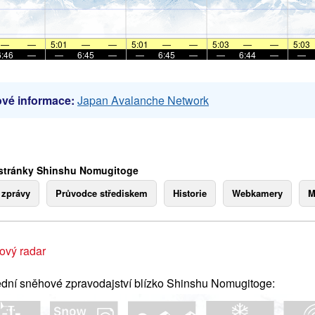
—
—
5:01
—
—
5:01
—
—
5:03
—
—
5:03
6:46
—
—
6:45
—
—
6:45
—
—
6:44
—
—
vé informace:
Japan Avalanche Network
stránky Shinshu Nomugitoge
 zprávy
Průvodce střediskem
Historie
Webkamery
M
ový radar
dní sněhové zpravodajství blízko Shinshu Nomugitoge: