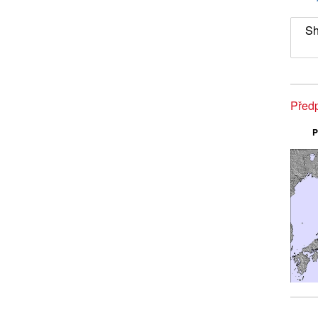
Sh
Před
P