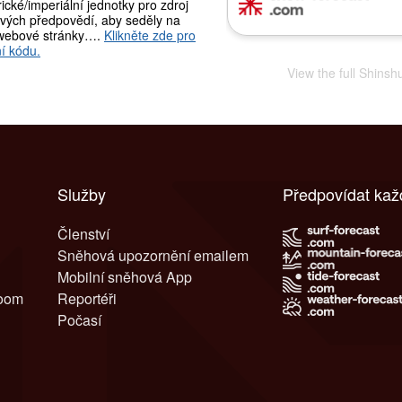
ické/imperiální jednotky pro zdroj
vých předpovědí, aby seděly na
webové stránky….
Klikněte zde pro
í kódu.
View the full Shins
Služby
Předpovídat kaž
Členství
Sněhová upozornění emailem
Mobilní sněhová App
room
Reportéři
Počasí