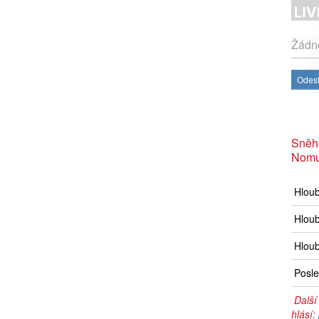
Žádné
Odesl
Sněh
Nomu
Hlou
Hloub
Hloub
Posle
Další
hlásí: