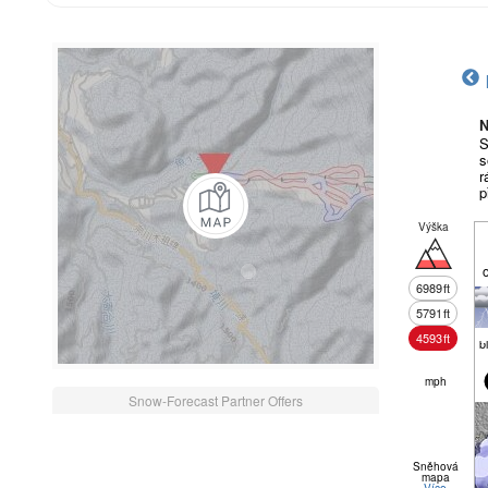
N
S
s
r
p
Výška
6989
ft
5791
ft
4593
ft
b
mph
Snow-Forecast Partner Offers
Sněhová
mapa
Více